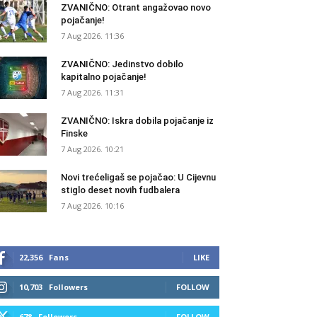
ZVANIČNO: Otrant angažovao novo
pojačanje!
7 Aug 2026. 11:36
ZVANIČNO: Jedinstvo dobilo
kapitalno pojačanje!
7 Aug 2026. 11:31
ZVANIČNO: Iskra dobila pojačanje iz
Finske
7 Aug 2026. 10:21
Novi trećeligaš se pojačao: U Cijevnu
stiglo deset novih fudbalera
7 Aug 2026. 10:16
22,356
Fans
LIKE
10,703
Followers
FOLLOW
678
Followers
FOLLOW