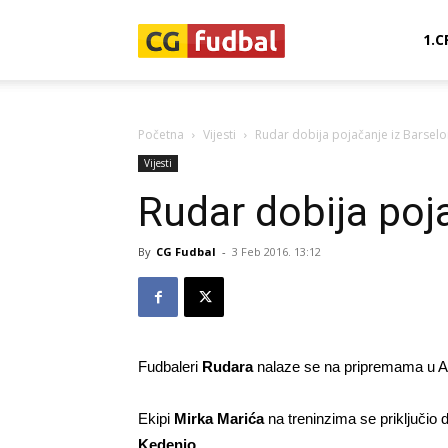
CG-
1.C
Fudbal
Početna
Vijesti
Rudar dobija pojačanje iz Barselo
Vijesti
Rudar dobija poj
By
CG Fudbal
-
3 Feb 2016. 13:12
Fudbaleri
Rudara
nalaze se na pripremama u Ant
Ekipi
Mirka Marića
na treninzima se priključio 
Kedenjo.