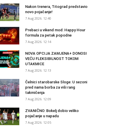
Nakon trenera, Titograd predstavio
novo pojačanje!
7 Aug 2026. 12:40
Prebaci u vikend mod: Happy Hour
formula za petak popodne
7 Aug 2026. 12:14
NOVA OPCIJA ZAMJENA+ DONOSI
VEĆU FLEKSIBILNOST TOKOM
UTAKMICE
7 Aug 2026. 12:13
Čelnici starobarske Sloge: U sezoni
pred nama borba za viši rang
takmičenja
7 Aug 2026. 12:09
ZVANIČNO: Bokelj dobio veliko
pojačanje u napadu
7 Aug 2026. 12:05