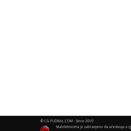
© CG-FUDBAL.COM - Since 2010
Maloletnicima je zabranjeno da učestvuju u ig