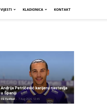
VIJESTI
KLADIONICA
KONTAKT
Andrija Petričević karijeru nastavlja
u Španiji
CG Fudbal
-
7 Aug 2026. 12:45