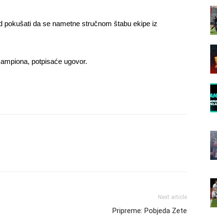
od pokušati da se nametne stručnom štabu ekipe iz
šampiona, potpisaće ugovor.
Next article
Pripreme: Pobjeda Zete