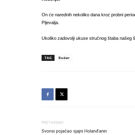
On će narednih nekoliko dana kroz probni peri
Pljevalja.
Ukoliko zadovolji ukuse stručnog štaba našeg 
TAG
Rudar
PRETHODNO
Svonsi pojačao sjajni Holanđanin