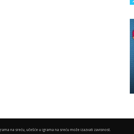
rama na sreću, učešće u igrama na sreću može izazvati zavisnost.