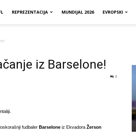
FL
REPREZENTACIJA
MUNDIJAL 2026
EVROPSKI
ne!
ačanje iz Barselone!
0
aliji.
doskorašnji fudbaler
Barselone
iz Ekvadora
Žerson