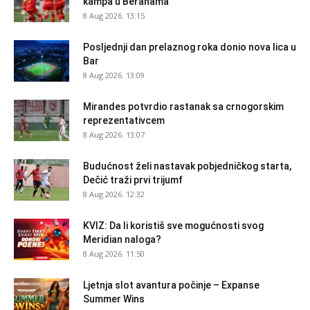
kampa u Beranama
8 Aug 2026. 13:15
Posljednji dan prelaznog roka donio nova lica u
Bar
8 Aug 2026. 13:09
Mirandes potvrdio rastanak sa crnogorskim
reprezentativcem
8 Aug 2026. 13:07
Budućnost želi nastavak pobjedničkog starta,
Dečić traži prvi trijumf
8 Aug 2026. 12:32
KVIZ: Da li koristiš sve mogućnosti svog
Meridian naloga?
8 Aug 2026. 11:50
Ljetnja slot avantura počinje – Expanse
Summer Wins