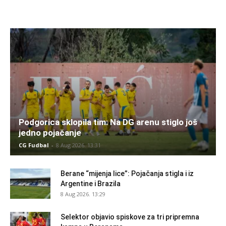
Podgorica sklopila tim: Na DG arenu stiglo još
jedno pojačanje
CG Fudbal
-
8 Aug 2026. 13:31
Berane “mijenja lice”: Pojačanja stigla i iz
Argentine i Brazila
8 Aug 2026. 13:29
Selektor objavio spiskove za tri pripremna