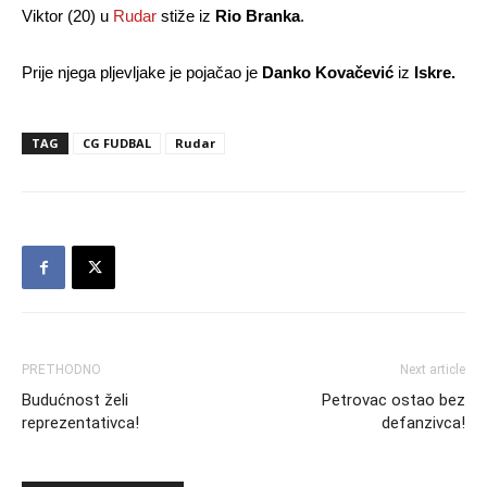
Viktor (20) u
Rudar
stiže iz
Rio Branka
.
Prije njega pljevljake je pojačao je
Danko Kovačević
iz
Iskre.
TAG
CG FUDBAL
Rudar
PRETHODNO
Next article
Budućnost želi
Petrovac ostao bez
reprezentativca!
defanzivca!