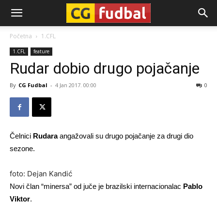
CG-
Početna
1.CFL
1.CFL
feature
Fudbal
Rudar dobio drugo pojačanje
By
CG Fudbal
-
4 Jan 2017. 00:00
0
Čelnici
Rudara
angažovali su drugo pojačanje za drugi dio
sezone.
foto: Dejan Kandić
Novi član “minersa” od juče je brazilski internacionalac
Pablo
Viktor
.