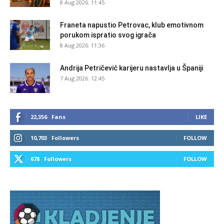
8 Aug 2026. 11:45
Franeta napustio Petrovac, klub emotivnom
porukom ispratio svog igrača
8 Aug 2026. 11:36
Andrija Petričević karijeru nastavlja u Španiji
7 Aug 2026. 12:45
22,356
Fans
LIKE
10,703
Followers
FOLLOW
678
Followers
FOLLOW