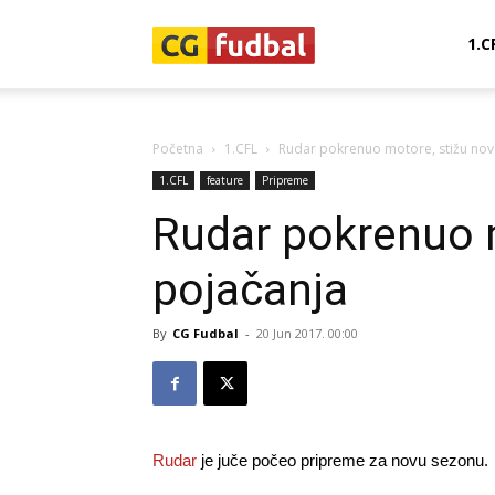
CG-
1.C
Fudbal
Početna
1.CFL
Rudar pokrenuo motore, stižu nov
1.CFL
feature
Pripreme
Rudar pokrenuo 
pojačanja
By
CG Fudbal
-
20 Jun 2017. 00:00
Rudar
je juče počeo pripreme za novu sezonu.