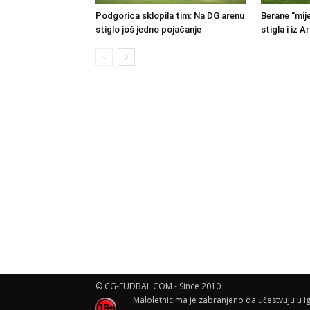
Podgorica sklopila tim: Na DG arenu
Berane “mije
stiglo još jedno pojačanje
stigla i iz A
© CG-FUDBAL.COM - Since 2010
Maloletnicima je zabranjeno da učestvuju u ig