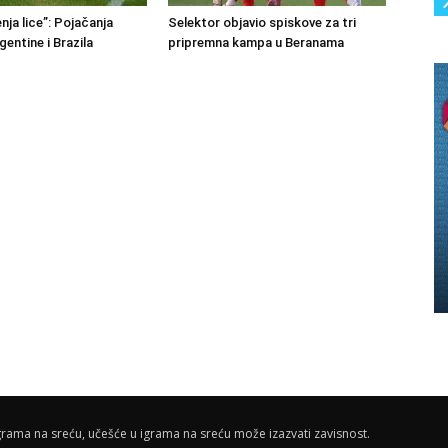
nja lice”: Pojačanja
Selektor objavio spiskove za tri
rgentine i Brazila
pripremna kampa u Beranama
rama na sreću, učešće u igrama na sreću može izazvati zavisnost.