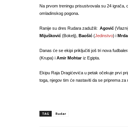
Na prvom treningu prisustvovala su 24 igrača, od
omladinskog pogona.
Ranije su dres Rudara zadužili:
Agović
(Vlazni
Mijušković
(Bokelj),
Baošić
(
Jedinstvo
) i
Mrda
Danas će se ekipi priključiti još tri nova fudbaler
(Krupa) i
Amir Mohtar
iz Egipta.
Ekipu Raja Dragićevića u petak očekuje prvi pr
toga, njegov tim će nastaviti da se priprema 
TAG
Rudar