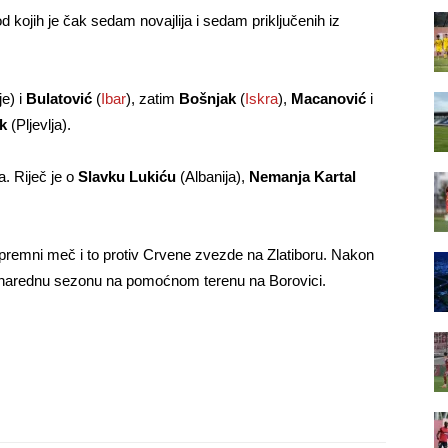
 kojih je čak sedam novajlija i sedam priključenih iz
je) i
Bulatović
(
Ibar
), zatim
Bošnjak
(
Iskra
),
Macanović
i
k
(Pljevlja).
a. Riječ je o
Slavku Lukiću
(Albanija),
Nemanja Kartal
ipremni meč i to protiv Crvene zvezde na Zlatiboru. Nakon
za narednu sezonu na pomoćnom terenu na Borovici.