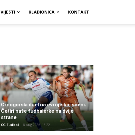
VIJESTI
KLADIONICA
KONTAKT
Crnogorski duel na evropskoj sceni:
Četiri naše fudbalerke na dvije
strane
CG Fudbal
-
8 Aug 2026. 18:22