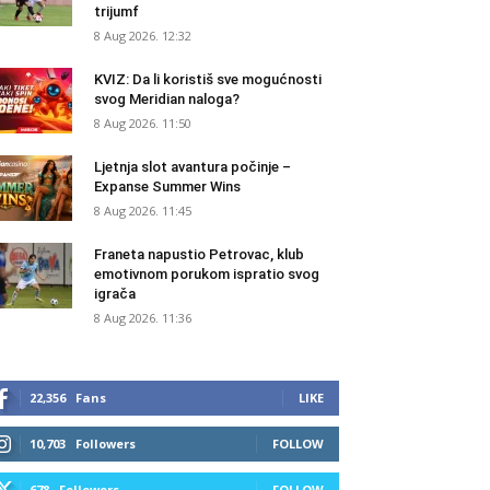
trijumf
8 Aug 2026. 12:32
KVIZ: Da li koristiš sve mogućnosti
svog Meridian naloga?
8 Aug 2026. 11:50
Ljetnja slot avantura počinje –
Expanse Summer Wins
8 Aug 2026. 11:45
Franeta napustio Petrovac, klub
emotivnom porukom ispratio svog
igrača
8 Aug 2026. 11:36
22,356
Fans
LIKE
10,703
Followers
FOLLOW
678
Followers
FOLLOW