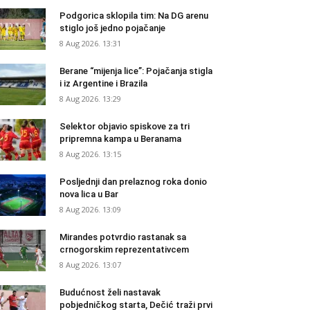
Podgorica sklopila tim: Na DG arenu
stiglo još jedno pojačanje
8 Aug 2026. 13:31
Berane “mijenja lice”: Pojačanja stigla
i iz Argentine i Brazila
8 Aug 2026. 13:29
Selektor objavio spiskove za tri
pripremna kampa u Beranama
8 Aug 2026. 13:15
Posljednji dan prelaznog roka donio
nova lica u Bar
8 Aug 2026. 13:09
Mirandes potvrdio rastanak sa
crnogorskim reprezentativcem
8 Aug 2026. 13:07
Budućnost želi nastavak
pobjedničkog starta, Dečić traži prvi