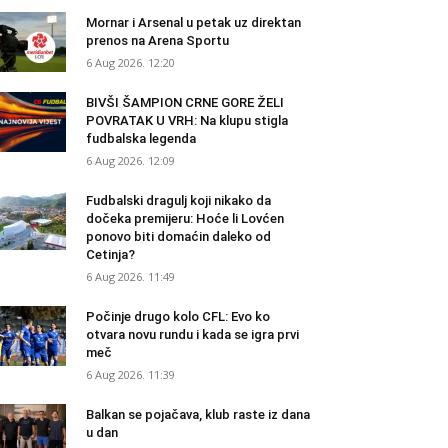
Mornar i Arsenal u petak uz direktan
prenos na Arena Sportu
6 Aug 2026. 12:20
BIVŠI ŠAMPION CRNE GORE ŽELI
POVRATAK U VRH: Na klupu stigla
fudbalska legenda
6 Aug 2026. 12:09
Fudbalski dragulj koji nikako da
dočeka premijeru: Hoće li Lovćen
ponovo biti domaćin daleko od
Cetinja?
6 Aug 2026. 11:49
Počinje drugo kolo CFL: Evo ko
otvara novu rundu i kada se igra prvi
meč
6 Aug 2026. 11:39
Balkan se pojačava, klub raste iz dana
u dan