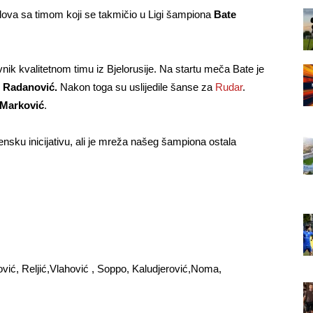
olova sa timom koji se takmičio u Ligi šampiona
Bate
nik kvalitetnom timu iz Bjelorusije. Na startu meča Bate je
o
Radanović.
Nakon toga su uslijedile šanse za
Rudar
.
Marković
.
nsku inicijativu, ali je mreža našeg šampiona ostala
vić, Reljić,Vlahović , Soppo, Kaludjerović,Noma,