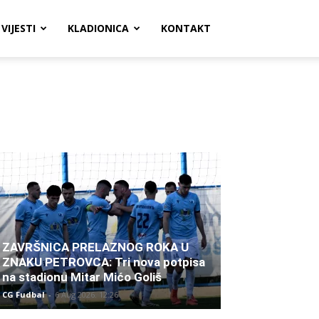
VIJESTI
KLADIONICA
KONTAKT
ZAVRŠNICA PRELAZNOG ROKA U
ZNAKU PETROVCA: Tri nova potpisa
na stadionu Mitar Mićo Goliš
CG Fudbal
-
6 Aug 2026. 12:26