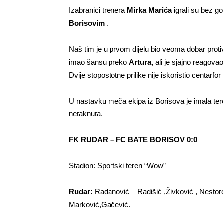
Izabranici trenera
Mirka Marića
igrali su bez g
Borisovim
.
Naš tim je u prvom dijelu bio veoma dobar protiv
imao šansu preko
Artura,
ali je sjajno reagova
Dvije stopostotne prilike nije iskoristio centarfor
U nastavku meča ekipa iz Borisova je imala tere
netaknuta.
FK RUDAR – FC BATE BORISOV 0:0
Stadion: Sportski teren “Wow”
Rudar:
Radanović – Radišić ,Živković , Nestoro
Marković,Gačević.