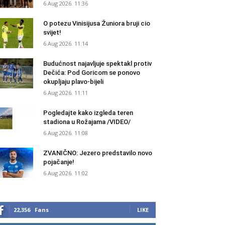
6 Aug 2026. 11:36
O potezu Vinisijusa Žuniora bruji cio
svijet!
6 Aug 2026. 11:14
Budućnost najavljuje spektakl protiv
Dečića: Pod Goricom se ponovo
okupljaju plavo-bijeli
6 Aug 2026. 11:11
Pogledajte kako izgleda teren
stadiona u Rožajama /VIDEO/
6 Aug 2026. 11:08
ZVANIČNO: Jezero predstavilo novo
pojačanje!
6 Aug 2026. 11:02
22,356
Fans
LIKE