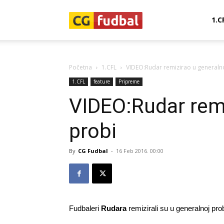
CG-
1.C
Fudbal
Početna
1.CFL
VIDEO:Rudar remizirao u generaln
1.CFL
feature
Pripreme
VIDEO:Rudar remi
probi
By
CG Fudbal
-
16 Feb 2016. 00:00
Fudbaleri
Rudara
remizirali su u generalnoj pro