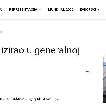
FL
REPREZENTACIJA
MUNDIJAL 2026
EVROPSKI
oj probi
zirao u generalnoj
0
bi pred nastavak drugog dijela sezone.