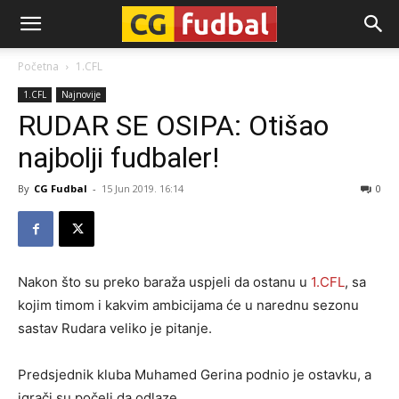
CG-
Početna
1.CFL
1.CFL
Najnovije
Fudbal
RUDAR SE OSIPA: Otišao
najbolji fudbaler!
By
CG Fudbal
-
15 Jun 2019. 16:14
0
Nakon što su preko baraža uspjeli da ostanu u
1.CFL
, sa
kojim timom i kakvim ambicijama će u narednu sezonu
sastav Rudara veliko je pitanje.
Predsjednik kluba Muhamed Gerina podnio je ostavku, a
igrači su počeli da odlaze.