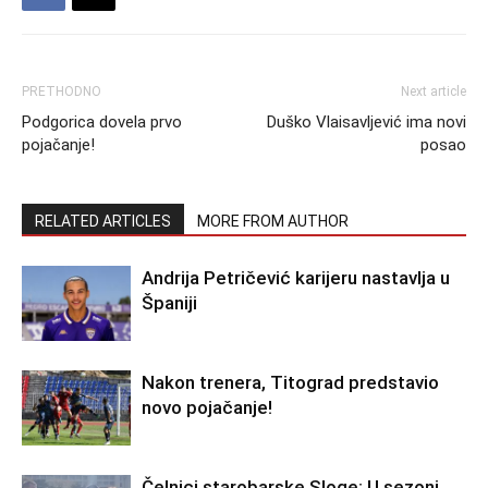
PRETHODNO
Next article
Podgorica dovela prvo
Duško Vlaisavljević ima novi
pojačanje!
posao
RELATED ARTICLES
MORE FROM AUTHOR
Andrija Petričević karijeru nastavlja u
Španiji
Nakon trenera, Titograd predstavio
novo pojačanje!
Čelnici starobarske Sloge: U sezoni