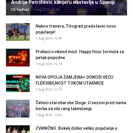
Andrija Petričević karijeru nastavlja u Španiji
CG Fudbal
-
7 Aug 2026. 12:45
Nakon trenera, Titograd predstavio novo
pojačanje!
7 Aug 2026. 12:40
Prebaci u vikend mod: Happy Hour formula za
petak popodne
7 Aug 2026. 12:14
NOVA OPCIJA ZAMJENA+ DONOSI VEĆU
FLEKSIBILNOST TOKOM UTAKMICE
7 Aug 2026. 12:13
Čelnici starobarske Sloge: U sezoni pred nama
borba za viši rang takmičenja
7 Aug 2026. 12:09
ZVANIČNO: Bokelj dobio veliko pojačanje u