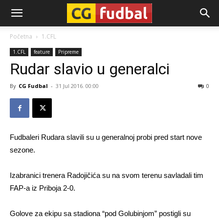
CG-
Početna
1.CFL
1.CFL
feature
Pripreme
Fudbal
Rudar slavio u generalci
By
CG Fudbal
-
31 Jul 2016. 00:00
0
Fudbaleri Rudara slavili su u generalnoj probi pred start nove
sezone.
Izabranici trenera Radojičića su na svom terenu savladali tim
FAP-a iz Priboja 2-0.
Golove za ekipu sa stadiona “pod Golubinjom” postigli su