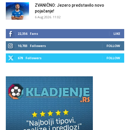
ZVANIČNO: Jezero predstavilo novo
pojačanje!
6 Aug 2026. 11:02
22,356
Fans
LIKE
10,703
Followers
FOLLOW
678
Followers
FOLLOW