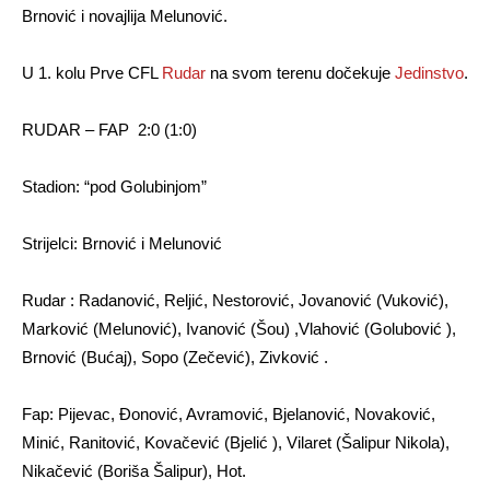
Brnović i novajlija Melunović.
U 1. kolu Prve CFL
Rudar
na svom terenu dočekuje
Jedinstvo
.
RUDAR – FAP 2:0 (1:0)
Stadion: “pod Golubinjom”
Strijelci: Brnović i Melunović
Rudar : Radanović, Reljić, Nestorović, Jovanović (Vuković),
Marković (Melunović), Ivanović (Šou) ,Vlahović (Golubović ),
Brnović (Bućaj), Sopo (Zečević), Zivković .
Fap: Pijevac, Đonović, Avramović, Bjelanović, Novaković,
Minić, Ranitović, Kovačević (Bjelić ), Vilaret (Šalipur Nikola),
Nikačević (Boriša Šalipur), Hot.