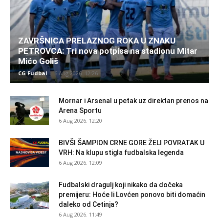
ZAVRŠNICA PRELAZNOG ROKA U ZNAKU
PETROVCA: Tri nova potpisa na stadionu Mitar
Mićo Goliš
CG Fudbal
-
6 Aug 2026. 12:26
Mornar i Arsenal u petak uz direktan prenos na
Arena Sportu
6 Aug 2026. 12:20
BIVŠI ŠAMPION CRNE GORE ŽELI POVRATAK U
VRH: Na klupu stigla fudbalska legenda
6 Aug 2026. 12:09
Fudbalski dragulj koji nikako da dočeka
premijeru: Hoće li Lovćen ponovo biti domaćin
daleko od Cetinja?
6 Aug 2026. 11:49