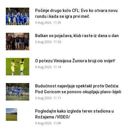
Počinje drugo kolo CFL: Evo ko otvara novu
rundu i kada se igra prvi meč
6 Aug 2026. 11:39
Balkan se pojačava, klub raste iz dana u dan
6 Aug 2026. 11:36
O potezu Vinisijusa Žuniora bruji cio svijet!
6 Aug 2026. 11:14
Budućnost najavljuje spektakl protiv Dečića:
Pod Goricom se ponovo okupljaju plavo-bijeli
6 Aug 2026. 11:11
Pogledajte kako izgleda teren stadiona u
Rožajama /VIDEO/
6 Aug 2026. 11:08