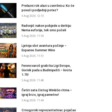
Prelazni rok ulazi u završnicu: Ko će
povući posljednji potez?
5 Aug 2026. 12:13
Radonjić nakon pobjede u derbiju:
Nema euforije, tek smo počeli
5 Aug 2026. 11:56
Ljetnja slot avantura počinje –
Expanse Summer Wins
5 Aug 2026. 11:51
Ferencvaroš grabi ka Ligi Evrope,
Gornik pada u Budimpešti – kvota
1.75!
5 Aug 2026. 11:48
Četiri sata čistog Win&Go ritma –
igraj brzo, igraj pametno!
5 Aug 2026. 11:46
Crnogorski reprezentativac pojačao