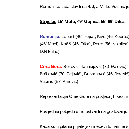
Rumuni su tada slavili sa
4:0
, a Mirko Vučinić j
Strijelci:
15′ Mutu, 49′ Gojnea, 55′ 69′ Dika.
Rumunija:
Lobont (46′ Popa); Kivu (46′ Kodrea
(46′ Moci); Kočiš (46′ Dika), Petre (56′ Nikolica
D.Nikulae).
Crna Gora:
Božović; Tanasijević (70′ Đalović),
Bošković (70′ Pejović), Burzanović (46′ Jovetić
Vučinić (87′ Purović).
Reprezentacija Crne Gore na posljednjih šest me
Posljednju pobjedu smo ostvarili na gostovanju 
Kada su u pitanju prijateljski mečevi tu nam je