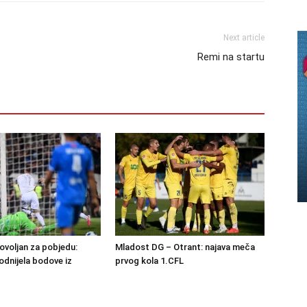
Next article
Remi na startu
ovoljan za pobjedu:
Mladost DG – Otrant: najava meča
dnijela bodove iz
prvog kola 1.CFL