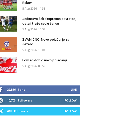
Rakov
5 Aug 2026. 11:38
Jedinstvo želi ekspresan povratak,
ostali traže svoju šansu
5 Aug 2026. 10:57
ZVANIČNO: Novo pojačanje za
Jezero
5 Aug 2026. 10:01
Lovćen dobio novo pojačanje
5 Aug 2026. 09:59
22,356
Fans
LIKE
10,703
Followers
FOLLOW
678
Followers
FOLLOW