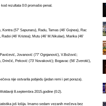
e kod rezultata 0:0 promašio penal.
), Kontra (57′ Sapunaru), Radu, Tamas (46′ Gojnea), Rac
), Radoi (46′ Kristea); Mutu (46′ M.Nikulae), Marika (46′
 Pavićević, Jovanović (77′ Ognjanović), V.Božović;
), Drinčić, Peković (73′ Novaković); Bogavac (56′ Zverotić),
čeva nije ostvarila pobjedu (jedan remi i pet poraza).
Moldaviji 8.septembra 2015.godine (0:2).
 statistika još lošija. Imamo sedam vezanih mečeva bez