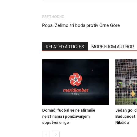
PRETHODNO
Popa: Želimo tri boda protiv Crne Gore
RELATED ARTICLES
MORE FROM AUTHOR
Domaći fudbal se ne afirmiše
Jedan gol d
neistinama i ponižavanjem
Budućnost o
sopstvene lige
Nikšića