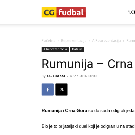
CG-
1.C
Fudbal
Početna
Reprezentacija
A Reprezentacija
Rumu
A Reprezentacija
feature
Rumunija – Crna 
By
CG Fudbal
-
4 Sep 2016. 00:00
Rumunija
i
Crna Gora
su do sada odigrali je
Bio je to prijateljski duel koji je odigran u na 