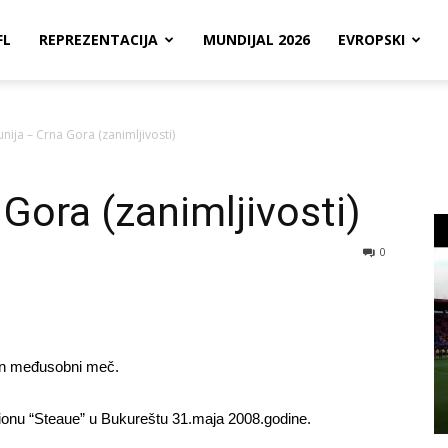
FL
REPREZENTACIJA
MUNDIJAL 2026
EVROPSKI
nija – Crna Gora (zanimljivosti)
Gora (zanimljivosti)
0
dan međusobni meč.
stadionu “Steaue” u Bukureštu 31.maja 2008.godine.