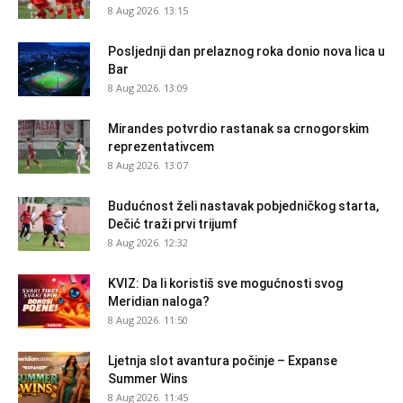
8 Aug 2026. 13:15
Posljednji dan prelaznog roka donio nova lica u
Bar
8 Aug 2026. 13:09
Mirandes potvrdio rastanak sa crnogorskim
reprezentativcem
8 Aug 2026. 13:07
Budućnost želi nastavak pobjedničkog starta,
Dečić traži prvi trijumf
8 Aug 2026. 12:32
KVIZ: Da li koristiš sve mogućnosti svog
Meridian naloga?
8 Aug 2026. 11:50
Ljetnja slot avantura počinje – Expanse
Summer Wins
8 Aug 2026. 11:45