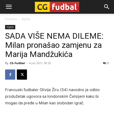
CG-
Početna
Vijesti
Vijesti
Fudbal
SADA VIŠE NEMA DILEME:
Milan pronašao zamjenu za
Marija Mandžukića
By
CG Fudbal
-
4 Jun 2021. 08:52
0
Francuski fudbaler Olivije Žiru (34) navodno je odbio
produžetak ugovora sa londonskim Čelsijem kako bi
mogao da pređe u Milan kao slobodan igrač.