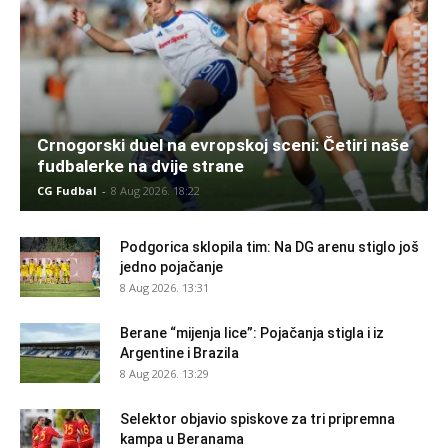
Crnogorski duel na evropskoj sceni: Četiri naše
fudbalerke na dvije strane
CG Fudbal
-
8 Aug 2026. 18:22
Podgorica sklopila tim: Na DG arenu stiglo još
jedno pojačanje
8 Aug 2026. 13:31
Berane “mijenja lice”: Pojačanja stigla i iz
Argentine i Brazila
8 Aug 2026. 13:29
Selektor objavio spiskove za tri pripremna
kampa u Beranama