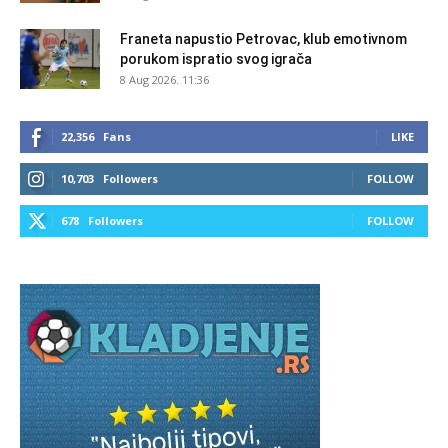
Franeta napustio Petrovac, klub emotivnom
porukom ispratio svog igrača
8 Aug 2026. 11:36
22,356
Fans
LIKE
10,703
Followers
FOLLOW
678
Followers
FOLLOW