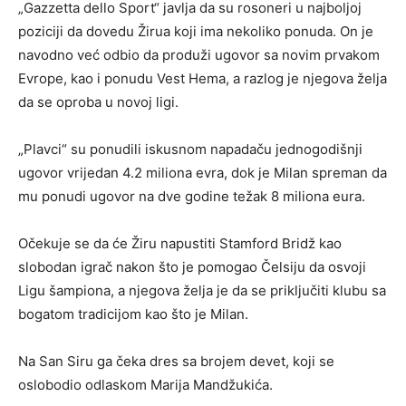
„Gazzetta dello Sport“ javlja da su rosoneri u najboljoj
poziciji da dovedu Žirua koji ima nekoliko ponuda. On je
navodno već odbio da produži ugovor sa novim prvakom
Evrope, kao i ponudu Vest Hema, a razlog je njegova želja
da se oproba u novoj ligi.
„Plavci“ su ponudili iskusnom napadaču jednogodišnji
ugovor vrijedan 4.2 miliona evra, dok je Milan spreman da
mu ponudi ugovor na dve godine težak 8 miliona eura.
Očekuje se da će Žiru napustiti Stamford Bridž kao
slobodan igrač nakon što je pomogao Čelsiju da osvoji
Ligu šampiona, a njegova želja je da se priključiti klubu sa
bogatom tradicijom kao što je Milan.
Na San Siru ga čeka dres sa brojem devet, koji se
oslobodio odlaskom Marija Mandžukića.