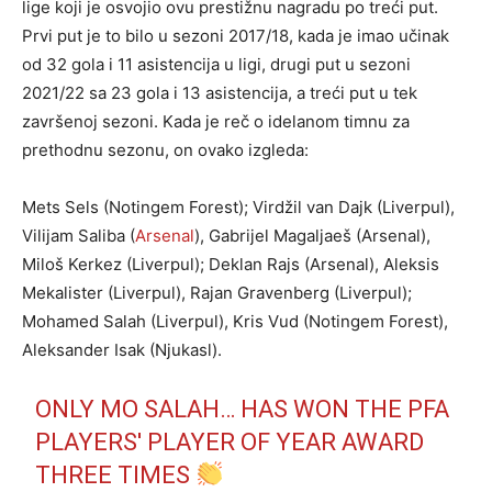
lige koji je osvojio ovu prestižnu nagradu po treći put.
Prvi put je to bilo u sezoni 2017/18, kada je imao učinak
od 32 gola i 11 asistencija u ligi, drugi put u sezoni
2021/22 sa 23 gola i 13 asistencija, a treći put u tek
završenoj sezoni. Kada je reč o idelanom timnu za
prethodnu sezonu, on ovako izgleda:
Mets Sels (Notingem Forest); Virdžil van Dajk (Liverpul),
Vilijam Saliba (
Arsenal
), Gabrijel Magaljaeš (Arsenal),
Miloš Kerkez (Liverpul); Deklan Rajs (Arsenal), Aleksis
Mekalister (Liverpul), Rajan Gravenberg (Liverpul);
Mohamed Salah (Liverpul), Kris Vud (Notingem Forest),
Aleksander Isak (Njukasl).
ONLY MO SALAH… HAS WON THE PFA
PLAYERS' PLAYER OF YEAR AWARD
THREE TIMES