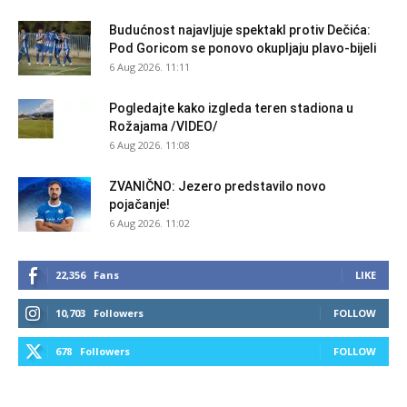
Budućnost najavljuje spektakl protiv Dečića:
Pod Goricom se ponovo okupljaju plavo-bijeli
6 Aug 2026. 11:11
Pogledajte kako izgleda teren stadiona u
Rožajama /VIDEO/
6 Aug 2026. 11:08
ZVANIČNO: Jezero predstavilo novo
pojačanje!
6 Aug 2026. 11:02
22,356
Fans
LIKE
10,703
Followers
FOLLOW
678
Followers
FOLLOW