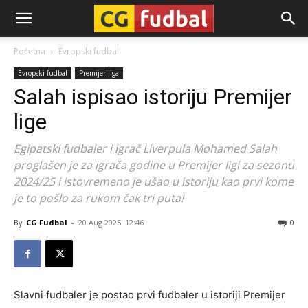
CG-
Početna
Evropski fudbal
Evropski fudbal
Premijer liga
Fudbal
Salah ispisao istoriju Premijer
lige
Egipatski fudbaler i igrač Liverpula Mohamed Salah
proglašen je za igrača godine u Premijer ligi za sezonu
2024/25 i istovremeno je ušao u istoriju kao prvi kome
je to pošlo za rukom čak tri puta!
By
CG Fudbal
-
20 Aug 2025. 12:46
0
Slavni fudbaler je postao prvi fudbaler u istoriji Premijer