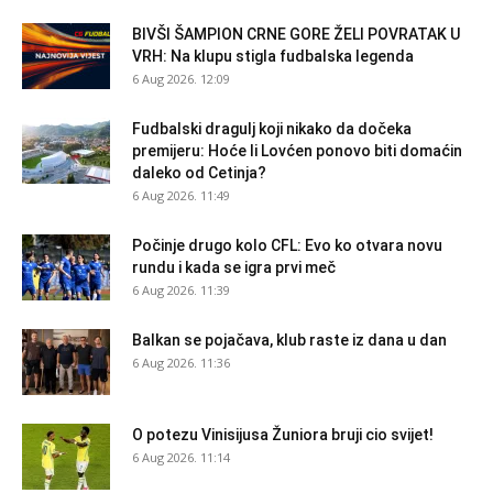
BIVŠI ŠAMPION CRNE GORE ŽELI POVRATAK U
VRH: Na klupu stigla fudbalska legenda
6 Aug 2026. 12:09
Fudbalski dragulj koji nikako da dočeka
premijeru: Hoće li Lovćen ponovo biti domaćin
daleko od Cetinja?
6 Aug 2026. 11:49
Počinje drugo kolo CFL: Evo ko otvara novu
rundu i kada se igra prvi meč
6 Aug 2026. 11:39
Balkan se pojačava, klub raste iz dana u dan
6 Aug 2026. 11:36
O potezu Vinisijusa Žuniora bruji cio svijet!
6 Aug 2026. 11:14