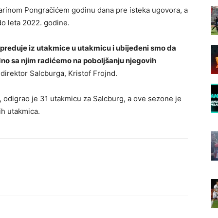
Marinom Pongračićem godinu dana pre isteka ugovora, a
 leta 2022. godine.
apreduje iz utakmice u utakmicu i ubijeđeni smo da
no sa njim radićemo na poboljšanju njegovih
 direktor Salcburga, Kristof Frojnd.
, odigrao je 31 utakmicu za Salcburg, a ove sezone je
ih utakmica.