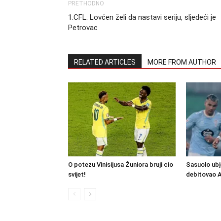
PRETHODNO
1.CFL: Lovćen želi da nastavi seriju, sljedeći je
Petrovac
RELATED ARTICLES
MORE FROM AUTHOR
O potezu Vinisijusa Žuniora bruji cio
Sasuolo ubj
svijet!
debitovao 