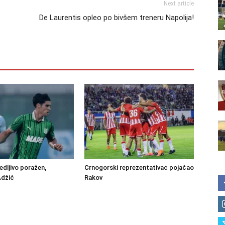
Next article
De Laurentis opleo po bivšem treneru Napolija!
edljivo poražen,
Crnogorski reprezentativac pojačao
Adžić
Rakov