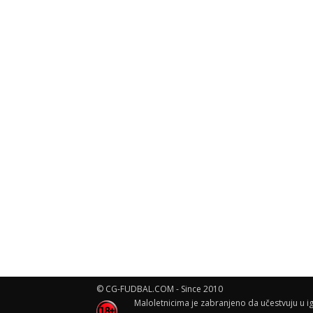
© CG-FUDBAL.COM - Since 2010
Maloletnicima je zabranjeno da učestvuju u ig