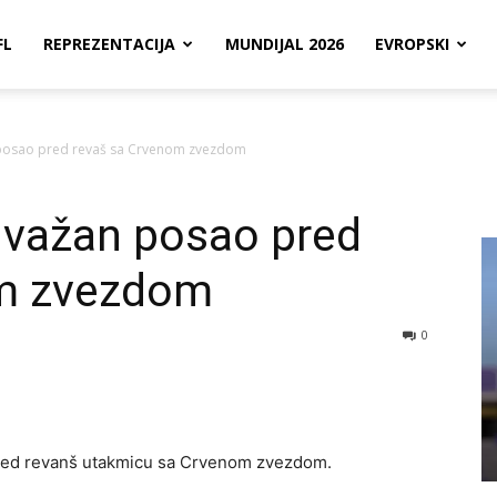
FL
REPREZENTACIJA
MUNDIJAL 2026
EVROPSKI
 posao pred revaš sa Crvenom zvezdom
 važan posao pred
om zvezdom
0
 pred revanš utakmicu sa Crvenom zvezdom.