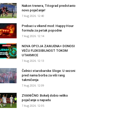
Nakon trenera, Titograd predstavio
novo pojačanje!
7 Aug 2026. 12:40
Prebaci u vikend mod: Happy Hour
formula za petak popodne
7 Aug 2026. 12:14
NOVA OPCIJA ZAMJENA+ DONOSI
VEĆU FLEKSIBILNOST TOKOM
UTAKMICE
7 Aug 2026. 12:13
Čelnici starobarske Sloge: U sezoni
pred nama borba za viši rang
takmičenja
7 Aug 2026. 12:09
ZVANIČNO: Bokelj dobio veliko
pojačanje u napadu
7 Aug 2026. 12:05