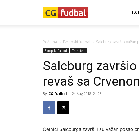
CG-
1.C
Fudbal
Početna
Evropski fudbal
Salcburg završio važan
Evropski fudbal
Transferi
Salcburg završio
revaš sa Crven
By
CG Fudbal
-
24 Aug 2018. 21:23
Čelnici Salcburga završili su važan posao