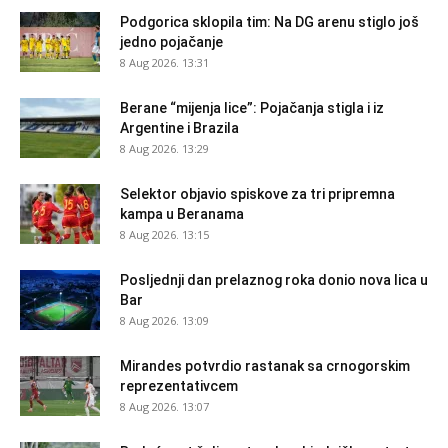
Podgorica sklopila tim: Na DG arenu stiglo još
jedno pojačanje
8 Aug 2026. 13:31
Berane “mijenja lice”: Pojačanja stigla i iz
Argentine i Brazila
8 Aug 2026. 13:29
Selektor objavio spiskove za tri pripremna
kampa u Beranama
8 Aug 2026. 13:15
Posljednji dan prelaznog roka donio nova lica u
Bar
8 Aug 2026. 13:09
Mirandes potvrdio rastanak sa crnogorskim
reprezentativcem
8 Aug 2026. 13:07