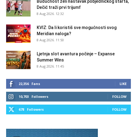
Budućnost želi nastavak pobjedničkog starta,
Dečić traži prvi trijumf
8 Aug 2026. 12:32
KVIZ: Da li koristiš sve mogućnosti svog
Meridian naloga?
8 Aug 2026. 11:50
Ljetnja slot avantura počinje – Expanse
Summer Wins
8 Aug 2026. 11:45
22,356
Fans
LIKE
10,703
Followers
FOLLOW
678
Followers
FOLLOW