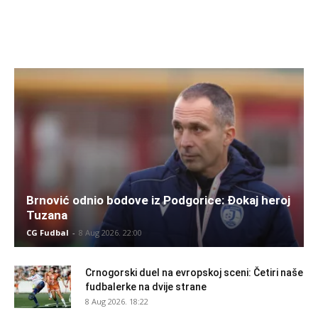
Brnović odnio bodove iz Podgorice: Đokaj heroj
Tuzana
CG Fudbal
-
8 Aug 2026. 22:00
Crnogorski duel na evropskoj sceni: Četiri naše
fudbalerke na dvije strane
8 Aug 2026. 18:22