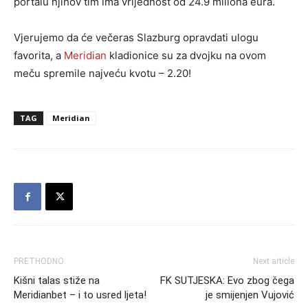
portalu njihov tim ima vrijednost od 24.9 miliona eura.
Vjerujemo da će večeras Slazburg opravdati ulogu
favorita, a
Meridian
kladionice su za dvojku na ovom
meču spremile najveću kvotu – 2.20!
TAG
Meridian
PRETHODNO
Next article
Kišni talas stiže na
FK SUTJESKA: Evo zbog čega
Meridianbet – i to usred ljeta!
je smijenjen Vujović