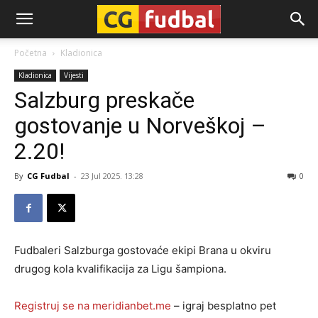
CG-
Početna
Kladionica
Kladionica
Vijesti
Fudbal
Salzburg preskače
gostovanje u Norveškoj –
2.20!
By
CG Fudbal
-
23 Jul 2025. 13:28
0
Fudbaleri Salzburga gostovaće ekipi Brana u okviru
drugog kola kvalifikacija za Ligu šampiona.
Registruj se na meridianbet.me
– igraj besplatno pet