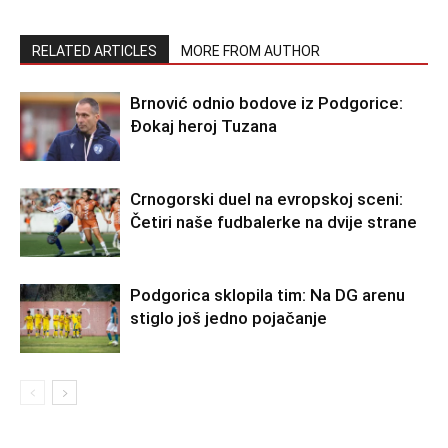
RELATED ARTICLES
MORE FROM AUTHOR
Brnović odnio bodove iz Podgorice:
Đokaj heroj Tuzana
Crnogorski duel na evropskoj sceni:
Četiri naše fudbalerke na dvije strane
Podgorica sklopila tim: Na DG arenu
stiglo još jedno pojačanje