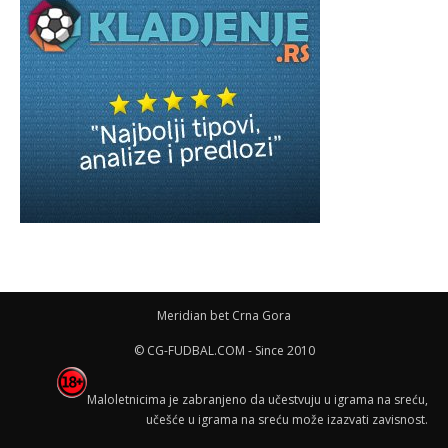
Meridian bet Crna Gora
© CG-FUDBAL.COM - Since 2010
Maloletnicima je zabranjeno da učestvuju u igrama na sreću,
učešće u igrama na sreću može izazvati zavisnost.