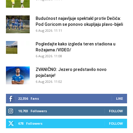
Budućnost najavljuje spektakl protiv Dečića:
Pod Goricom se ponovo okupljaju plavo-bijeli
6 Aug 2026. 11:11
Pogledajte kako izgleda teren stadiona u
Rožajama /VIDEO/
6 Aug 2026. 11:08
ZVANIČNO: Jezero predstavilo novo
pojačanje!
6 Aug 2026. 11:02
22,356
Fans
LIKE
10,703
Followers
FOLLOW
678
Followers
FOLLOW