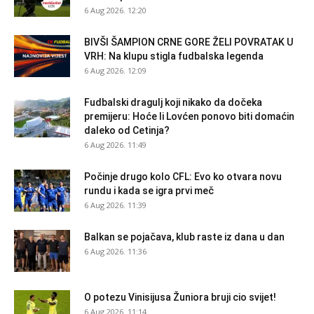
6 Aug 2026. 12:20
BIVŠI ŠAMPION CRNE GORE ŽELI POVRATAK U
VRH: Na klupu stigla fudbalska legenda
6 Aug 2026. 12:09
Fudbalski dragulj koji nikako da dočeka
premijeru: Hoće li Lovćen ponovo biti domaćin
daleko od Cetinja?
6 Aug 2026. 11:49
Počinje drugo kolo CFL: Evo ko otvara novu
rundu i kada se igra prvi meč
6 Aug 2026. 11:39
Balkan se pojačava, klub raste iz dana u dan
6 Aug 2026. 11:36
O potezu Vinisijusa Žuniora bruji cio svijet!
6 Aug 2026. 11:14