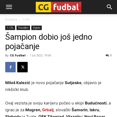
CG-
Početna
1.CFL
1.CFL
Transferi
Vijesti
Fudbal
Šampion dobio još jedno
pojačanje
By
CG Fudbal
-
1 Jul 2022. 19:00
0
Miloš Kalezić
je novo pojačanje
Sutjeske
, objavio je
nikšićki klub.
Ovaj vezista je svoju karijeru počeo u ekipi
Budućnosti
, a
igrao je za
Mogren,
Grbalj
, slovački
Šamorin
,
Iskru
,
Slobodu
iz Tuzle,
OFK Titograd
,
Vlazniju
i
Novi Pazar
.