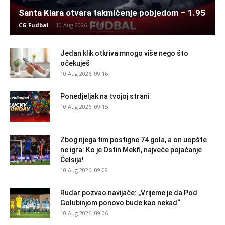
Santa Klara otvara takmičenje pobjedom – 1.95
CG Fudbal
-
10 Aug 2026. 09:18
Jedan klik otkriva mnogo više nego što
očekuješ
10 Aug 2026. 09:16
Ponedjeljak na tvojoj strani
10 Aug 2026. 09:15
Zbog njega tim postigne 74 gola, a on uopšte
ne igra: Ko je Ostin Mekfi, najveće pojačanje
Čelsija!
10 Aug 2026. 09:09
Rudar pozvao navijače: „Vrijeme je da Pod
Golubinjom ponovo bude kao nekad“
10 Aug 2026. 09:06