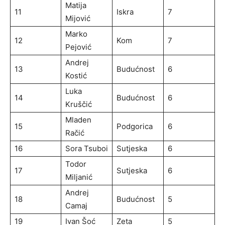
Matija
11
Iskra
7
Mijović
Marko
12
Kom
7
Pejović
Andrej
13
Budućnost
6
Kostić
Luka
14
Budućnost
6
Kruščić
Mladen
15
Podgorica
6
Račić
16
Sora Tsuboi
Sutjeska
6
Todor
17
Sutjeska
6
Miljanić
Andrej
18
Budućnost
5
Camaj
19
Ivan Šoć
Zeta
5