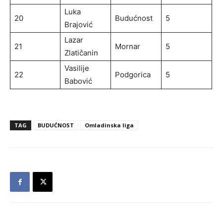
Luka
20
Budućnost
5
Brajović
Lazar
21
Mornar
5
Zlatičanin
Vasilije
22
Podgorica
5
Babović
TAG
BUDUĆNOST
Omladinska liga