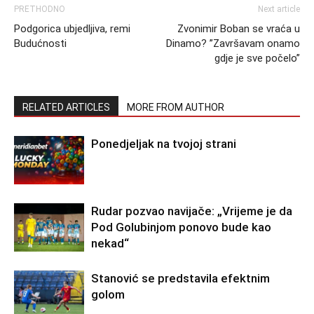
PRETHODNO
Next article
Podgorica ubjedljiva, remi
Zvonimir Boban se vraća u
Budućnosti
Dinamo? ”Završavam onamo
gdje je sve počelo”
RELATED ARTICLES
MORE FROM AUTHOR
Ponedjeljak na tvojoj strani
Rudar pozvao navijače: „Vrijeme je da
Pod Golubinjom ponovo bude kao
nekad“
Stanović se predstavila efektnim
golom