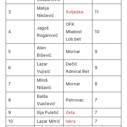
Matija
3
Sutjeska
11
Nikčević
OFK
Jagoš
4
Mladost
10
Roganović
Lob.bet
Alen
5
Mornar
9
Bišević
Lazar
Dečić
6
9
Vujisić
Admiral Bet
Miloš
7
Mornar
8
Nišavić
Balša
8
Petrovac
7
Vukčević
9
Ilija Puletić
Zeta
7
10
Lazar Mitrić
Iskra
7