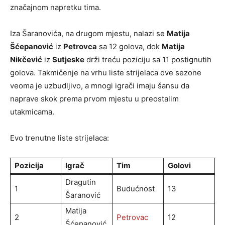
značajnom napretku tima.
Iza Šaranovića, na drugom mjestu, nalazi se
Matija
Šćepanović
iz
Petrovca
sa 12 golova, dok
Matija
Nikčević
iz
Sutjeske
drži treću poziciju sa 11 postignutih
golova. Takmičenje na vrhu liste strijelaca ove sezone
veoma je uzbudljivo, a mnogi igrači imaju šansu da
naprave skok prema prvom mjestu u preostalim
utakmicama.
Evo trenutne liste strijelaca:
Pozicija
Igrač
Tim
Golovi
Dragutin
1
Budućnost
13
Šaranović
Matija
2
Petrovac
12
Šćepanović