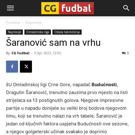
CG-
Početna
Najnovije
Najnovije
Omladinska liga
Ostala takmičenja
Fudbal
Šaranović sam na vrhu
By
CG Fudbal
-
9 Apr 2025. 12:06
0
šU Omladinskoj ligi Crne Gore, napadač
Budućnosti
,
Dragutin Šaranović, trenutno zauzima prvo mjesto na listi
strijelaca sa 13 postignutih golova. Njegove impresivne
partije u napadu donijele su veliki broj bodova njegovom
timu, koji se trenutno nalazi na vrh tabele. Šaranović je
jedan od ključnih faktora uspjeha Budućnosti ove sezone,
a njegov golgeterski učinak svakako je doprinio