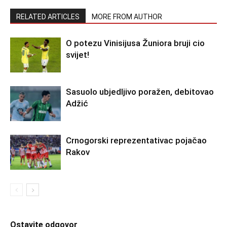
RELATED ARTICLES
MORE FROM AUTHOR
O potezu Vinisijusa Žuniora bruji cio
svijet!
Sasuolo ubjedljivo poražen, debitovao
Adžić
Crnogorski reprezentativac pojačao
Rakov
Ostavite odgovor