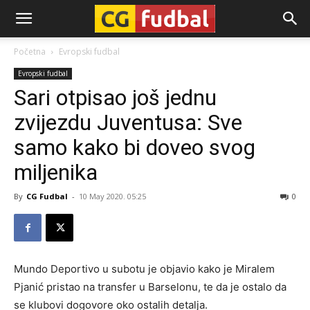
CG-
Početna
Evropski fudbal
Evropski fudbal
Fudbal
Sari otpisao još jednu
zvijezdu Juventusa: Sve
samo kako bi doveo svog
miljenika
By
CG Fudbal
-
10 May 2020. 05:25
0
Mundo Deportivo u subotu je objavio kako je Miralem
Pjanić pristao na transfer u Barselonu, te da je ostalo da
se klubovi dogovore oko ostalih detalja.