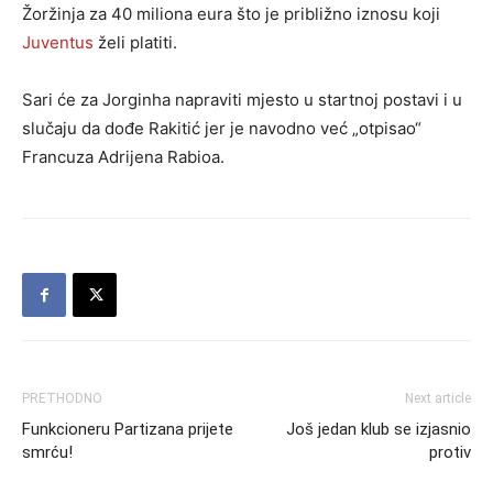
Žoržinja za 40 miliona eura što je približno iznosu koji
Juventus
želi platiti.
Sari će za Jorginha napraviti mjesto u startnoj postavi i u
slučaju da dođe Rakitić jer je navodno već „otpisao“
Francuza Adrijena Rabioa.
PRETHODNO
Next article
Funkcioneru Partizana prijete
Još jedan klub se izjasnio
smrću!
protiv