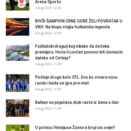
Arena Sportu
6 Aug 2026. 12:20
BIVŠI ŠAMPION CRNE GORE ŽELI POVRATAK U
VRH: Na klupu stigla fudbalska legenda
6 Aug 2026. 12:09
Fudbalski dragulj koji nikako da dočeka
premijeru: Hoće li Lovćen ponovo biti domaćin
daleko od Cetinja?
6 Aug 2026. 11:49
Počinje drugo kolo CFL: Evo ko otvara novu
rundu i kada se igra prvi meč
6 Aug 2026. 11:39
Balkan se pojačava, klub raste iz dana u dan
6 Aug 2026. 11:36
O potezu Vinisijusa Žuniora bruji cio svijet!