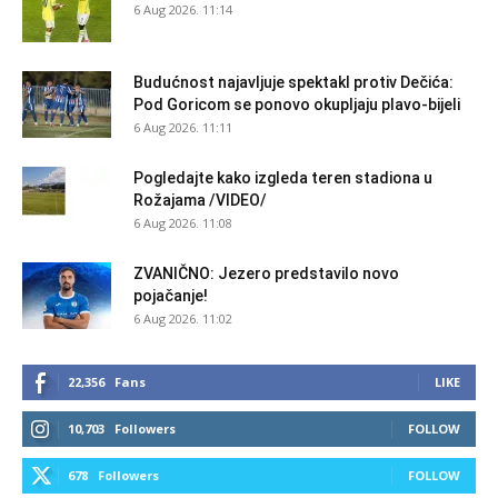
6 Aug 2026. 11:14
Budućnost najavljuje spektakl protiv Dečića:
Pod Goricom se ponovo okupljaju plavo-bijeli
6 Aug 2026. 11:11
Pogledajte kako izgleda teren stadiona u
Rožajama /VIDEO/
6 Aug 2026. 11:08
ZVANIČNO: Jezero predstavilo novo
pojačanje!
6 Aug 2026. 11:02
22,356
Fans
LIKE
10,703
Followers
FOLLOW
678
Followers
FOLLOW