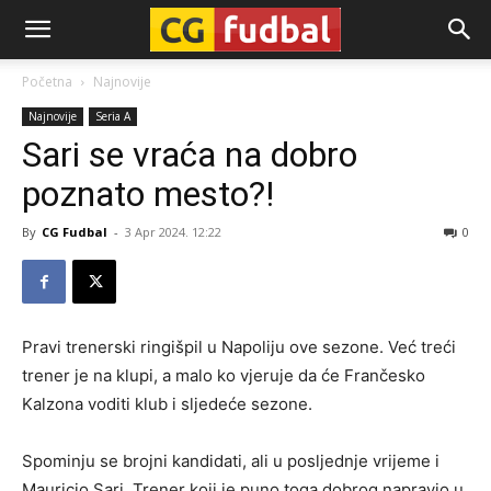
CG-
Početna
Najnovije
Najnovije
Seria A
Fudbal
Sari se vraća na dobro
poznato mesto?!
By
CG Fudbal
-
3 Apr 2024. 12:22
0
Pravi trenerski ringišpil u Napoliju ove sezone. Već treći
trener je na klupi, a malo ko vjeruje da će Frančesko
Kalzona voditi klub i sljedeće sezone.
Spominju se brojni kandidati, ali u posljednje vrijeme i
Mauricio Sari. Trener koji je puno toga dobrog napravio u