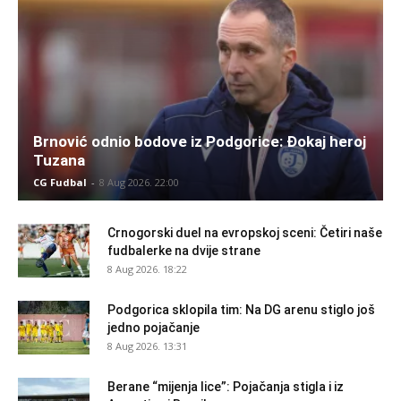
Brnović odnio bodove iz Podgorice: Đokaj heroj
Tuzana
CG Fudbal
-
8 Aug 2026. 22:00
Crnogorski duel na evropskoj sceni: Četiri naše
fudbalerke na dvije strane
8 Aug 2026. 18:22
Podgorica sklopila tim: Na DG arenu stiglo još
jedno pojačanje
8 Aug 2026. 13:31
Berane “mijenja lice”: Pojačanja stigla i iz