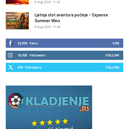
8 Aug 2026. 11:50
Ljetnja slot avantura počinje – Expanse
Summer Wins
8 Aug 2026. 11:45
22,356
Fans
LIKE
10,703
Followers
FOLLOW
678
Followers
FOLLOW