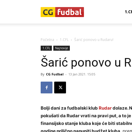
CG-
1.C
Fudbal
Početna
1.CFL
Šarić ponovo u Rudaru!
1.CFL
Najnovije
Šarić ponovo u R
By
CG Fudbal
-
13 Jan 2021. 15:05
Bolji dani za fudbalski klub
Rudar
dolaze. N
pokušati da Rudar vrati na pravi put, a to je
finansijsko stanje kluba koje će biti stabil
godine prilično napuniti budžet kluba
, pren