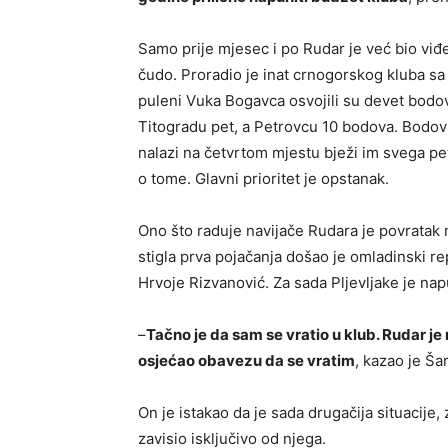
Samo prije mjesec i po Rudar je već bio viđe
čudo. Proradio je inat crnogorskog kluba s
puleni Vuka Bogavca osvojili su devet bodov
Titogradu pet, a Petrovcu 10 bodova. Bodovn
nalazi na četvrtom mjestu bježi im svega pe
o tome. Glavni prioritet je opstanak.
Ono što raduje navijače Rudara je povratak 
stigla prva pojačanja došao je omladinski rep
Hrvoje Rizvanović. Za sada Pljevljake je napu
–
Tačno je da sam se vratio u klub. Rudar j
osjećao obavezu da se vratim
, kazao je Šar
On je istakao da je sada drugačija situacije,
zavisio isključivo od njega.