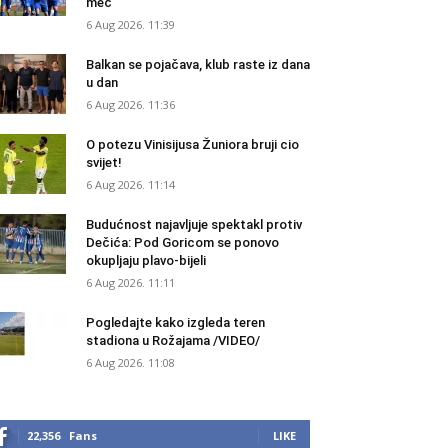
meč
6 Aug 2026. 11:39
Balkan se pojačava, klub raste iz dana
u dan
6 Aug 2026. 11:36
O potezu Vinisijusa Žuniora bruji cio
svijet!
6 Aug 2026. 11:14
Budućnost najavljuje spektakl protiv
Dečića: Pod Goricom se ponovo
okupljaju plavo-bijeli
6 Aug 2026. 11:11
Pogledajte kako izgleda teren
stadiona u Rožajama /VIDEO/
6 Aug 2026. 11:08
22,356
Fans
LIKE