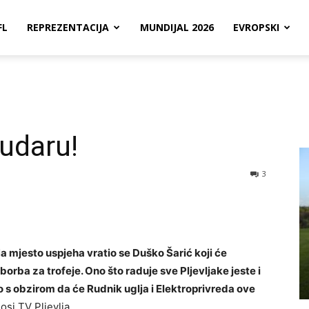
FL
REPREZENTACIJA
MUNDIJAL 2026
EVROPSKI
udaru!
3
a mjesto uspjeha vratio se Duško Šarić koji će
 borba za trofeje. Ono što raduje sve Pljevljake jeste i
no s obzirom da će Rudnik uglja i Elektroprivreda ove
osi TV Pljevlja.