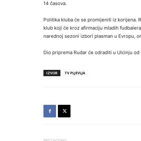
14 časova.
Politika kluba će se promijeniti iz korijena. 
klub koji će kroz afirmaciju mladih fudbaler
narednoj sezoni izbori plasman u Evropu, on
Dio priprema Rudar će odraditi u Ulcinju od 
IZVOR
TV PLJEVLJA
PRETHODNO