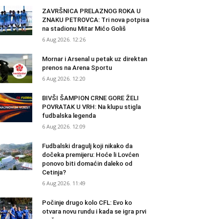
ZAVRŠNICA PRELAZNOG ROKA U
ZNAKU PETROVCA: Tri nova potpisa
na stadionu Mitar Mićo Goliš
6 Aug 2026. 12:26
Mornar i Arsenal u petak uz direktan
prenos na Arena Sportu
6 Aug 2026. 12:20
BIVŠI ŠAMPION CRNE GORE ŽELI
POVRATAK U VRH: Na klupu stigla
fudbalska legenda
6 Aug 2026. 12:09
Fudbalski dragulj koji nikako da
dočeka premijeru: Hoće li Lovćen
ponovo biti domaćin daleko od
Cetinja?
6 Aug 2026. 11:49
Počinje drugo kolo CFL: Evo ko
otvara novu rundu i kada se igra prvi