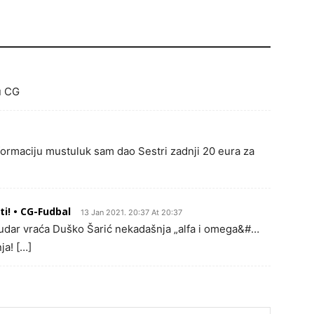
u CG
nformaciju mustuluk sam dao Sestri zadnji 20 eura za
ti! • CG-Fudbal
13 Jan 2021. 20:37 At 20:37
Rudar vraća Duško Šarić nekadašnja „alfa i omega&#…
ja! […]