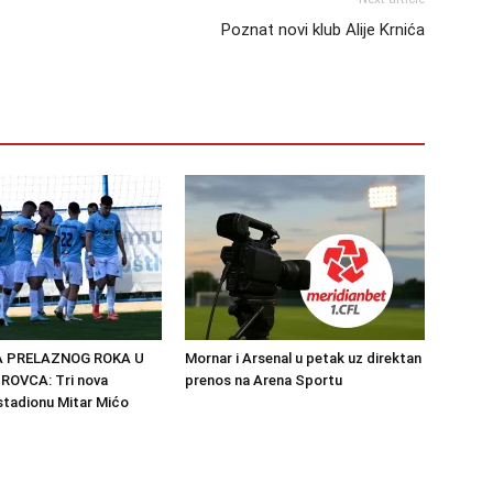
Poznat novi klub Alije Krnića
 PRELAZNOG ROKA U
Mornar i Arsenal u petak uz direktan
OVCA: Tri nova
prenos na Arena Sportu
stadionu Mitar Mićo