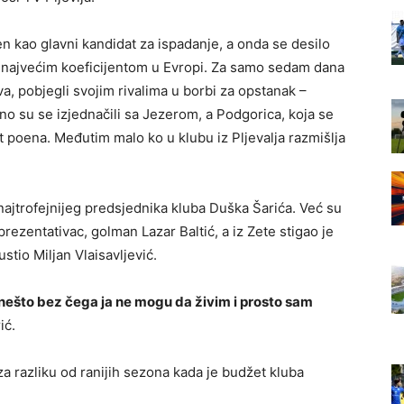
n kao glavni kandidat za ispadanje, a onda se desilo
a najvećim koeficijentom u Evropi. Za samo sedam dana
a, pobjegli svojim rivalima u borbi za opstanak –
o su se izjednačili sa Jezerom, a Podgorica, koja se
t poena. Međutim malo ko u klubu iz Pljevalja razmišlja
najtrofejnijeg predsjednika kluba Duška Šarića. Već su
rezentativac, golman Lazar Baltić, a iz Zete stigao je
stio Miljan Vlaisavljević.
e nešto bez čega ja ne mogu da živim i prosto sam
ić.
 za razliku od ranijih sezona kada je budžet kluba