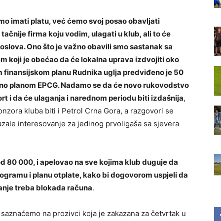
mo imati platu, već ćemo svoj posao obavljati
 tačnije firma koju vodim, ulagati u klub, ali to će
poslova. Ono što je važno obavili smo sastanak sa
koji je obećao da će lokalna uprava izdvojiti oko
 finansijskom planu Rudnika uglja predviđeno je 50
iđeno planom EPCG. Nadamo se da će novo rukovodstvo
rt i da će ulaganja i narednom periodu biti izdašnija
,
onzora kluba biti i Petrol Crna Gora, a razgovori se
zale interesovanje za jedinog prvoligaša sa sjevera
d 80 000, i apelovao na sve kojima klub duguje da
ogramu i planu otplate, kako bi dogovorom uspjeli da
anje treba blokada računa
.
 saznaćemo na prozivci koja je zakazana za četvrtak u