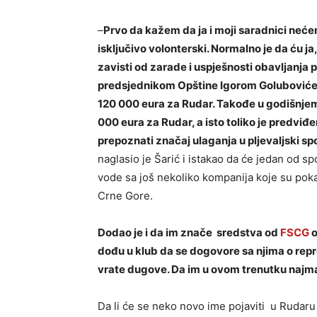
–
Prvo da kažem da ja i moji saradnici neće
isključivo volonterski. Normalno je da ću ja,
zavisti od zarade i uspješnosti obavljanja 
predsjednikom Opštine Igorom Golubovićem 
120 000 eura za Rudar. Takođe u godišnjem
000 eura za Rudar, a isto toliko je predv
prepoznati značaj ulaganja u pljevaljski spo
naglasio je Šarić i istakao da će jedan od sp
vode sa još nekoliko kompanija koje su poka
Crne Gore.
Dodao je i da im znače sredstva od
FSCG
o
dođu u klub da se dogovore sa njima o repr
vrate dugove. Da im u ovom trenutku najm
Da li će se neko novo ime pojaviti u Rudaru