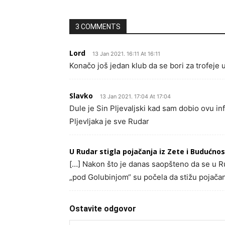
3 COMMENTS
Lord
13 Jan 2021. 16:11 At 16:11
Konačo još jedan klub da se bori za trofeje 
Slavko
13 Jan 2021. 17:04 At 17:04
Dule je Sin Pljevaljski kad sam dobio ovu i
Pljevljaka je sve Rudar
U Rudar stigla pojačanja iz Zete i Budućnos
[…] Nakon što je danas saopšteno da se u 
„pod Golubinjom“ su počela da stižu pojačan
Ostavite odgovor