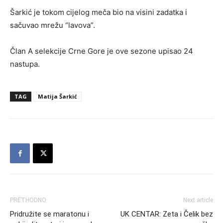
Šarkić je tokom cijelog meča bio na visini zadatka i
sačuvao mrežu “lavova”.
Član A selekcije Crne Gore je ove sezone upisao 24
nastupa.
TAG
Matija Šarkić
PRETHODNO
Next article
Pridružite se maratonu i
UK CENTAR: Zeta i Čelik bez