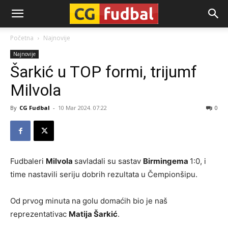
CG-
Početna
Najnovije
Najnovije
Fudbal
Šarkić u TOP formi, trijumf
Milvola
By
CG Fudbal
-
10 Mar 2024. 07:22
0
Fudbaleri
Milvola
savladali su sastav
Birmingema
1:0, i
time nastavili seriju dobrih rezultata u Čempionšipu.
Od prvog minuta na golu domaćih bio je naš
reprezentativac
Matija Šarkić
.