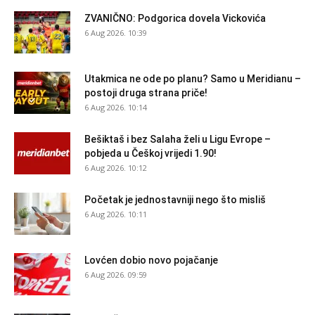
ZVANIČNO: Podgorica dovela Vickovića
6 Aug 2026. 10:39
Utakmica ne ode po planu? Samo u Meridianu –
postoji druga strana priče!
6 Aug 2026. 10:14
Bešiktaš i bez Salaha želi u Ligu Evrope –
pobjeda u Češkoj vrijedi 1.90!
6 Aug 2026. 10:12
Početak je jednostavniji nego što misliš
6 Aug 2026. 10:11
Lovćen dobio novo pojačanje
6 Aug 2026. 09:59