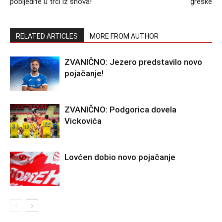
pobijedite u trci iz snova!
greške
RELATED ARTICLES
MORE FROM AUTHOR
ZVANIČNO: Jezero predstavilo novo
pojačanje!
ZVANIČNO: Podgorica dovela
Vickovića
Lovćen dobio novo pojačanje