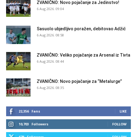
ZVANIČNO: Novo pojačanje za Jedinstvo!
6 Aug 2026. 09:04
Sasuolo ubjedljivo poražen, debitovao Adžić
6 Aug 2026. 08:58
ZVANIČNO: Veliko pojačanje za Arsenal iz Tivta
6 Aug 2026. 08:44
ZVANIČNO: Novo pojačanje za “Metalurge”
6 Aug 2026. 08:35
22,356
Fans
LIKE
10,703
Followers
FOLLOW
678
Followers
FOLLOW