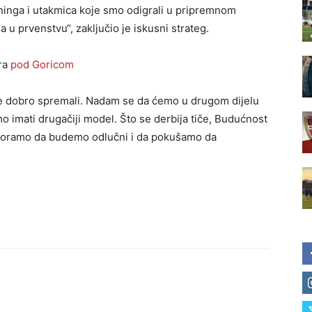
treninga i utakmica koje smo odigrali u pripremnom
 u prvenstvu“, zaključio je iskusni strateg.
tra
pod Goricom
se dobro spremali. Nadam se da ćemo u drugom dijelu
emo imati drugačiji model. Što se derbija tiče, Budućnost
i moramo da budemo odlučni i da pokušamo da