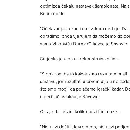
optimizda čekaju nastavak šampionata. Na s
Budućnosti.
“Očekivanja su kao i na svakom derbiju. Da
odradimo, onda vjerujem da možemo do pobje
samo Vlahović i Đurović“, kazao je Savović.
Sutjeska je u pauzi rekonstruisala tim…
“S obzirom na to kakve smo rezultate imali 
sastavu, jer rezultati u prvom dijelu ne zad
što smo mogli da pojačamo igrački kadar. Do
u derbiju“, istakao je Savović.
Ostaje da se vidi koliko novi tim može…
“Nisu svi došli istovremeno, nisu svi podje