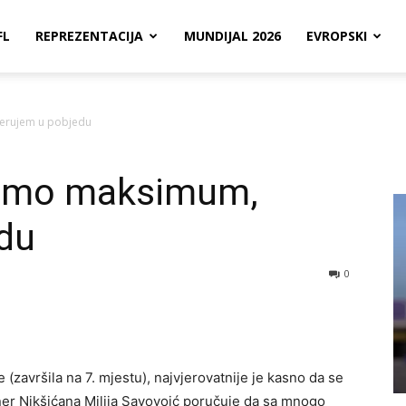
FL
REPREZENTACIJA
MUNDIJAL 2026
EVROPSKI
jerujem u pobjedu
žimo maksimum,
edu
0
(završila na 7. mjestu), najvjerovatnije je kasno da se
ener Nikšićana Milija Savovoić poručuje da sa mnogo