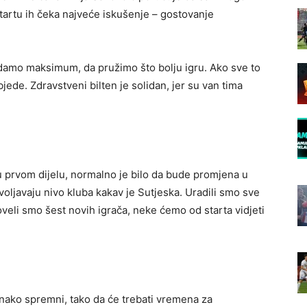
tartu ih čeka najveće iskušenje – gostovanje
 damo maksimum, da pružimo što bolju igru. Ako sve to
de. Zdravstveni bilten je solidan, jer su van tima
u prvom dijelu, normalno je bilo da bude promjena u
ovoljavaju nivo kluba kakav je Sutjeska. Uradili smo sve
veli smo šest novih igrača, neke ćemo od starta vidjeti
dnako spremni, tako da će trebati vremena za