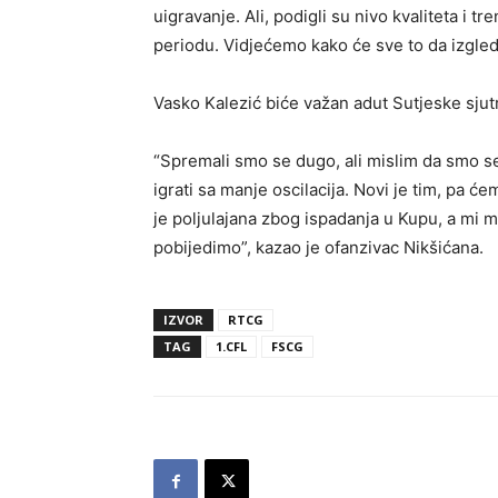
uigravanje. Ali, podigli su nivo kvaliteta i 
periodu. Vidjećemo kako će sve to da izgleda
Vasko Kalezić biće važan adut Sutjeske sju
“Spremali smo se dugo, ali mislim da smo 
igrati sa manje oscilacija. Novi je tim, pa ć
je poljulajana zbog ispadanja u Kupu, a m
pobijedimo”, kazao je ofanzivac Nikšićana.
IZVOR
RTCG
TAG
1.CFL
FSCG