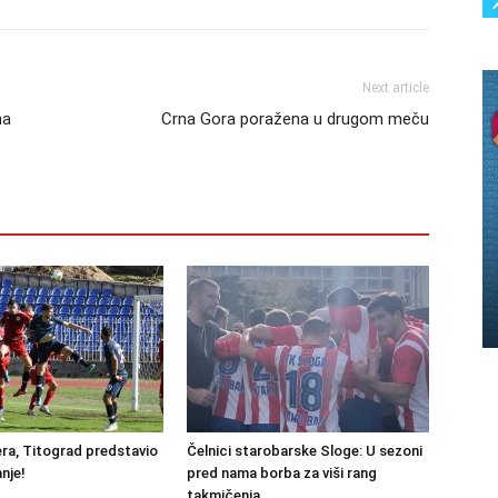
Next article
na
Crna Gora poražena u drugom meču
ra, Titograd predstavio
Čelnici starobarske Sloge: U sezoni
nje!
pred nama borba za viši rang
takmičenja