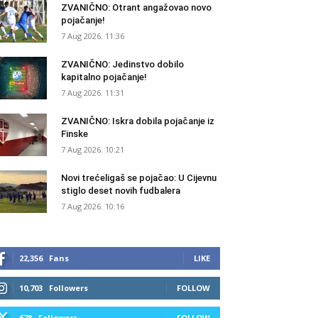
ZVANIČNO: Otrant angažovao novo
pojačanje!
7 Aug 2026. 11:36
ZVANIČNO: Jedinstvo dobilo
kapitalno pojačanje!
7 Aug 2026. 11:31
ZVANIČNO: Iskra dobila pojačanje iz
Finske
7 Aug 2026. 10:21
Novi trećeligaš se pojačao: U Cijevnu
stiglo deset novih fudbalera
7 Aug 2026. 10:16
22,356
Fans
LIKE
10,703
Followers
FOLLOW
678
Followers
FOLLOW