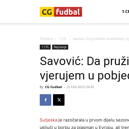
CG-
1.C
Fudbal
Početna
1.CFL
Savović: Da pružimo maksimum, v
1.CFL
Najnovije
Savović: Da pru
vjerujem u pobj
By
CG Fudbal
-
22 Feb 2025. 06:41
Sutjeska
je razočarala u prvom dijelu sezone 
uključi u borbu za plasman u Evropu, ali tr