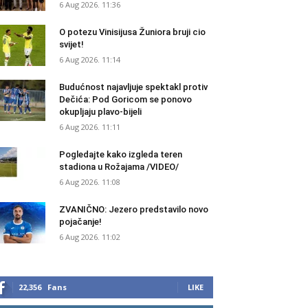
6 Aug 2026. 11:36
O potezu Vinisijusa Žuniora bruji cio
svijet!
6 Aug 2026. 11:14
Budućnost najavljuje spektakl protiv
Dečića: Pod Goricom se ponovo
okupljaju plavo-bijeli
6 Aug 2026. 11:11
Pogledajte kako izgleda teren
stadiona u Rožajama /VIDEO/
6 Aug 2026. 11:08
ZVANIČNO: Jezero predstavilo novo
pojačanje!
6 Aug 2026. 11:02
22,356
Fans
LIKE