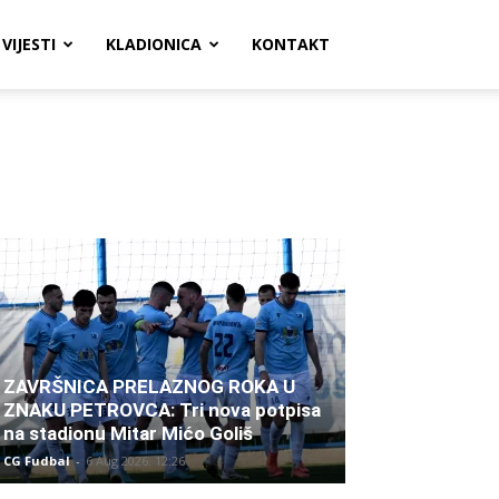
VIJESTI
KLADIONICA
KONTAKT
ZAVRŠNICA PRELAZNOG ROKA U
ZNAKU PETROVCA: Tri nova potpisa
na stadionu Mitar Mićo Goliš
CG Fudbal
-
6 Aug 2026. 12:26