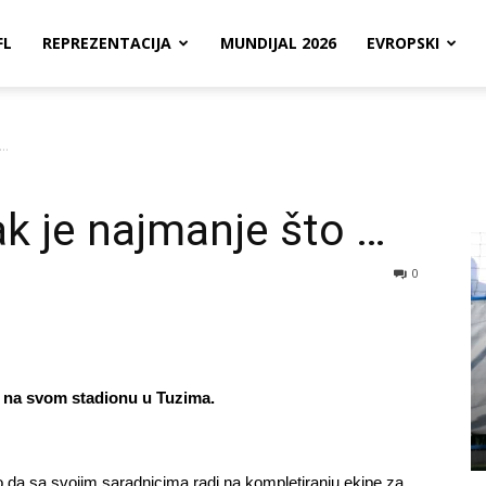
FL
REPREZENTACIJA
MUNDIJAL 2026
EVROPSKI
 …
k je najmanje što …
0
u na svom stadionu u Tuzima.
ao da sa svojim saradnicima radi na kompletiranju ekipe za