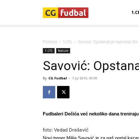
CG-
1.C
Fudbal
Početna
1.CFL
Savović: Opstanak je najmanje što
1.CFL
feature
Savović: Opstana
By
CG Fudbal
-
7 Jul 2016. 00:00
Fudbaleri Dečića već nekoliko dana treniraj
foto: Vedad Drešević
Novi trener Milija Savović je za naš portal kaz