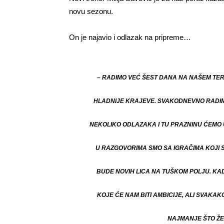
novu sezonu.
On je najavio i odlazak na pripreme…
– RADIMO VEĆ ŠEST DANA NA NAŠEM TER
HLADNIJE KRAJEVE. SVAKODNEVNO RADIM
NEKOLIKO ODLAZAKA I TU PRAZNINU ĆEMO
U RAZGOVORIMA SMO SA IGRAČIMA KOJI 
BUDE NOVIH LICA NA TUŠKOM POLJU. KAD
KOJE ĆE NAM BITI AMBICIJE, ALI SVAK
NAJMANJE ŠTO ŽE