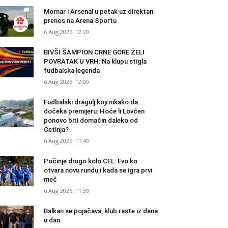
Mornar i Arsenal u petak uz direktan
prenos na Arena Sportu
6 Aug 2026. 12:20
BIVŠI ŠAMPION CRNE GORE ŽELI
POVRATAK U VRH: Na klupu stigla
fudbalska legenda
6 Aug 2026. 12:09
Fudbalski dragulj koji nikako da
dočeka premijeru: Hoće li Lovćen
ponovo biti domaćin daleko od
Cetinja?
6 Aug 2026. 11:49
Počinje drugo kolo CFL: Evo ko
otvara novu rundu i kada se igra prvi
meč
6 Aug 2026. 11:39
Balkan se pojačava, klub raste iz dana
u dan