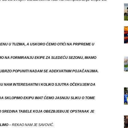
ENU U TUZIMA, A USKORO ĆEMO OTIĆI NA PRIPREME U
O NA FORMIRANJU EKIPE ZA SLEDEĆU SEZONU, IMAMO
 UBRZO POPUNITI NADAM SE ADEKVATNIM POJAČANJIMA.
SU NAM INTERESANTNI I KOLIKO SJUTRA OČEKUJEM DA
A SKLOPIMO EKIPU IMAT ĆEMO JASNIJU SLIKU O TOME
AKO SREDINA TABELE KOJA OBEZBJEĐUJE OPSTANAK JE
LIMO
– REKAO NAM JE SAVOVIĆ.