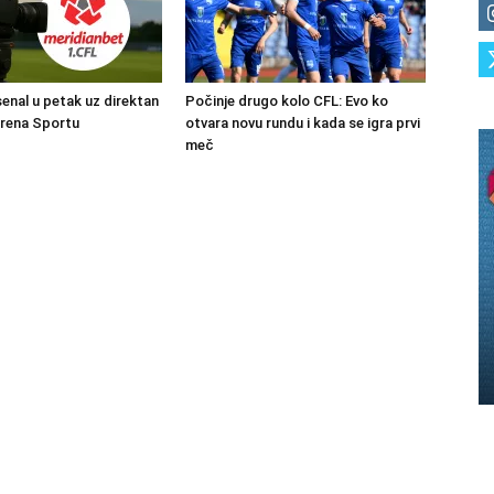
senal u petak uz direktan
Počinje drugo kolo CFL: Evo ko
Arena Sportu
otvara novu rundu i kada se igra prvi
meč