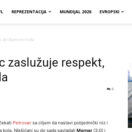
FL
REPREZENTACIJA
MUNDIJAL 2026
EVROPSKI
, ali ciljamo tri boda
c zaslužuje respekt,
da
0
očekati
Petrovac
sa ciljem da nastavi pobjednički niz i
a kola. Nikšićani su do sada savladali
Mornar
(3:0) i