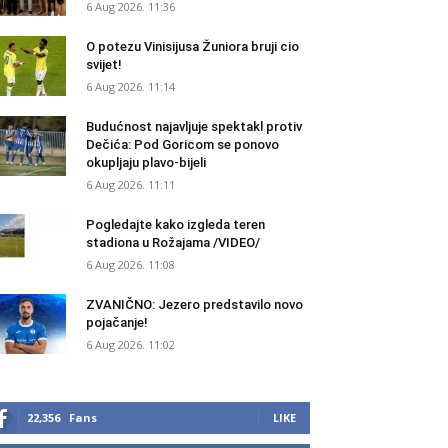
6 Aug 2026. 11:36
O potezu Vinisijusa Žuniora bruji cio
svijet!
6 Aug 2026. 11:14
Budućnost najavljuje spektakl protiv
Dečića: Pod Goricom se ponovo
okupljaju plavo-bijeli
6 Aug 2026. 11:11
Pogledajte kako izgleda teren
stadiona u Rožajama /VIDEO/
6 Aug 2026. 11:08
ZVANIČNO: Jezero predstavilo novo
pojačanje!
6 Aug 2026. 11:02
22,356
Fans
LIKE