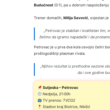
Budućnost
(0:1), pa u dobrom raspoloženju
Trener domaćih,
Milija Savović
, svjestan je
„Petrovac je stabilan i kvalitetan tim, 
želimo da igramo napadački i da probam
Petrovac je u prva dva kola osvojio četiri b
prošlogodišnji plasman rivala.
„Njihov rezultat iz prethodne sezone ob
da i ove godine bu
Sutjeska – Petrovac
Nedjelja, 21:00h
TV prenos:
TVCG2
Stadion kraj Bistrice, Nikšić