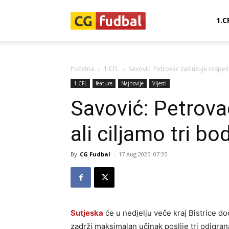
CG-
1.C
Fudbal
Početna
1.CFL
Savović: Petrovac zaslužuje respekt
1.CFL
feature
Najnovije
Vijesti
Savović: Petrova
ali ciljamo tri bo
By
CG Fudbal
-
17 Aug 2025. 07:35
Sutjeska
će u nedjelju veče kraj Bistrice d
zadrži maksimalan učinak poslije tri odigran