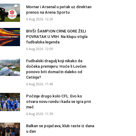
Mornar i Arsenal u petak uz direktan
prenos na Arena Sportu
6 Aug 2026. 12:20
BIVŠI ŠAMPION CRNE GORE ŽELI
POVRATAK U VRH: Na klupu stigla
fudbalska legenda
6 Aug 2026. 12:09
Fudbalski dragulj koji nikako da
dočeka premijeru: Hoće li Lovćen
ponovo biti domaćin daleko od
Cetinja?
6 Aug 2026. 11:49
Počinje drugo kolo CFL: Evo ko
otvara novu rundu i kada se igra prvi
meč
6 Aug 2026. 11:39
Balkan se pojačava, klub raste iz dana
u dan