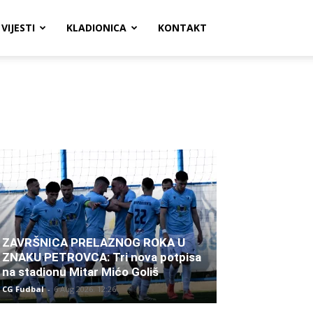
VIJESTI
KLADIONICA
KONTAKT
ZAVRŠNICA PRELAZNOG ROKA U
ZNAKU PETROVCA: Tri nova potpisa
na stadionu Mitar Mićo Goliš
CG Fudbal
-
6 Aug 2026. 12:26