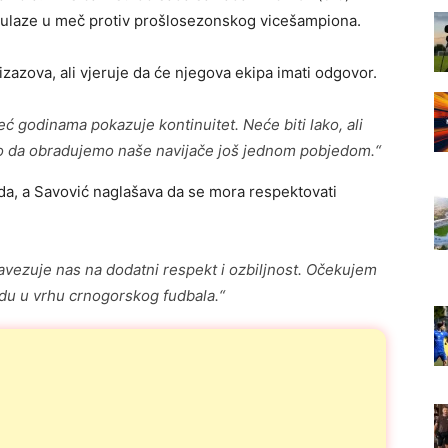
 ulaze u meč protiv prošlosezonskog vicešampiona.
 izazova, ali vjeruje da će njegova ekipa imati odgovor.
već godinama pokazuje kontinuitet. Neće biti lako, ali
o da obradujemo naše navijače još jednom pobjedom.“
oda, a Savović naglašava da se mora respektovati
avezuje nas na dodatni respekt i ozbiljnost. Očekujem
du u vrhu crnogorskog fudbala.“