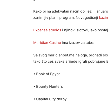
Kako bi na adekvatan način obilježili januar
zanimljiv plan i program: Novogodišnji
kazi
Expanse studios
i njihovi slotovi, lako posta
Meridian Casino
ima izazov za tebe:
Sa svog meridianbet.me naloga, pronađi slo
tako što ćeš svake srijede igrati pobrojane
• Book of Egypt
• Bounty Hunters
• Capital City derby