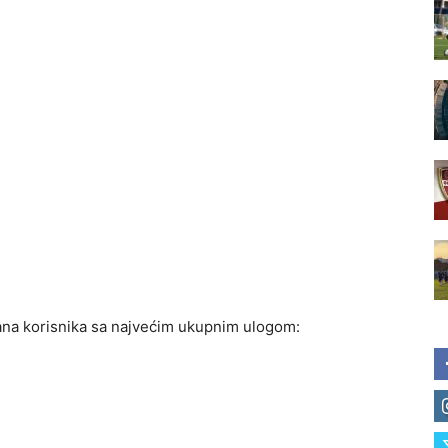
ana korisnika sa najvećim ukupnim ulogom: