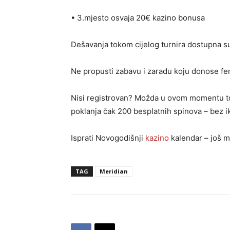
• 3.mjesto osvaja 20€ kazino bonusa
Dešavanja tokom cijelog turnira dostupna su
Ne propusti zabavu i zaradu koju donose fe
Nisi registrovan? Možda u ovom momentu to 
poklanja čak 200 besplatnih spinova – bez i
Isprati Novogodišnji
kazino
kalendar – još m
TAG
Meridian