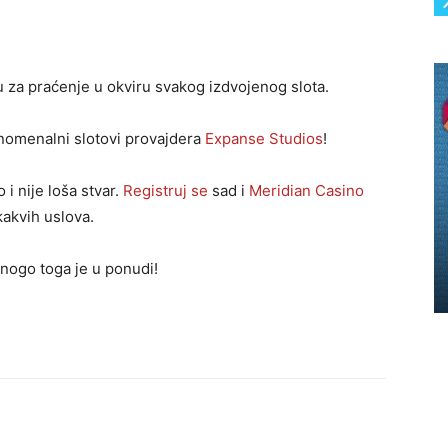
 za praćenje u okviru svakog izdvojenog slota.
nomenalni slotovi provajdera
Expanse Studios
!
i nije loša stvar.
Registruj se
sad i
Meridian Casino
kakvih uslova.
nogo toga je u ponudi!