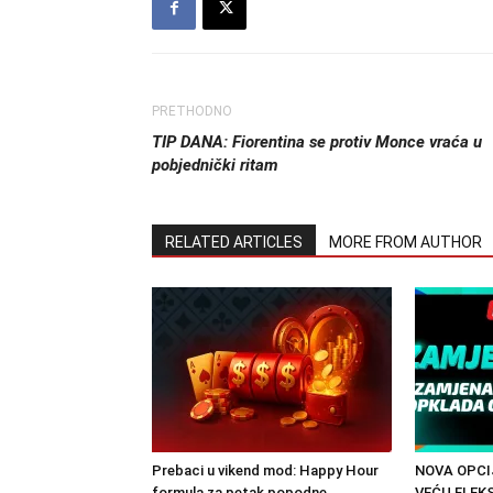
PRETHODNO
TIP DANA: Fiorentina se protiv Monce vraća u
pobjednički ritam
RELATED ARTICLES
MORE FROM AUTHOR
Prebaci u vikend mod: Happy Hour
NOVA OPCI
formula za petak popodne
VEĆU FLEK