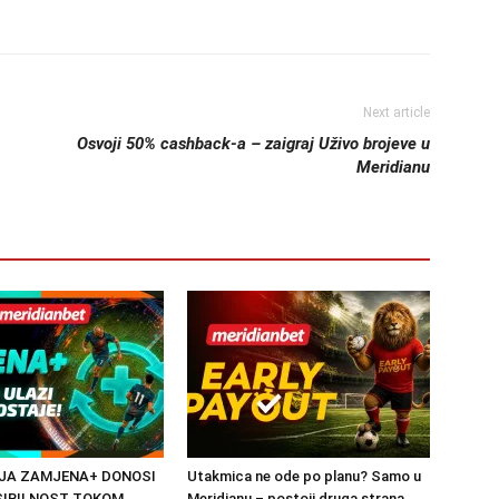
Next article
Osvoji 50% cashback-a – zaigraj Uživo brojeve u
Meridianu
JA ZAMJENA+ DONOSI
Utakmica ne ode po planu? Samo u
SIBILNOST TOKOM
Meridianu – postoji druga strana