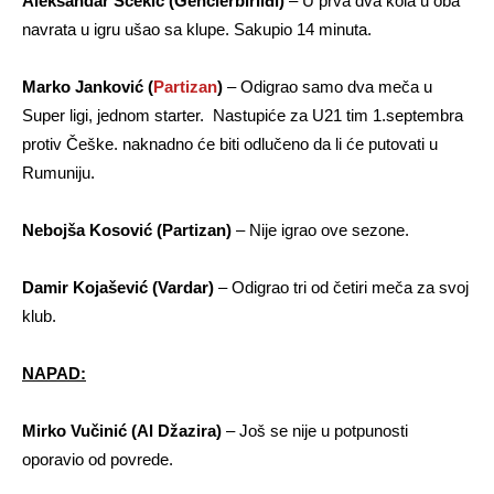
Aleksandar Šćekić (Genčlerbirliđi)
– U prva dva kola u oba
navrata u igru ušao sa klupe. Sakupio 14 minuta.
Marko Janković (
Partizan
)
– Odigrao samo dva meča u
Super ligi, jednom starter. Nastupiće za U21 tim 1.septembra
protiv Češke. naknadno će biti odlučeno da li će putovati u
Rumuniju.
Nebojša Kosović (Partizan)
– Nije igrao ove sezone.
Damir Kojašević (Vardar)
– Odigrao tri od četiri meča za svoj
klub.
NAPAD:
Mirko Vučinić (Al Džazira)
– Još se nije u potpunosti
oporavio od povrede.