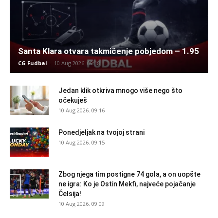
Santa Klara otvara takmičenje pobjedom – 1.95
CG Fudbal
-
10 Aug 2026. 09:18
Jedan klik otkriva mnogo više nego što
očekuješ
10 Aug 2026. 09:16
Ponedjeljak na tvojoj strani
10 Aug 2026. 09:15
Zbog njega tim postigne 74 gola, a on uopšte
ne igra: Ko je Ostin Mekfi, najveće pojačanje
Čelsija!
10 Aug 2026. 09:09