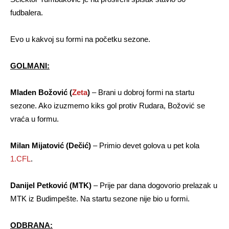
fudbalera.
Evo u kakvoj su formi na početku sezone.
GOLMANI:
Mladen Božović (
Zeta
)
– Brani u dobroj formi na startu
sezone. Ako izuzmemo kiks gol protiv Rudara, Božović se
vraća u formu.
Milan Mijatović (Dečić)
– Primio devet golova u pet kola
1.CFL
.
Danijel Petković (MTK)
– Prije par dana dogovorio prelazak u
MTK iz Budimpešte. Na startu sezone nije bio u formi.
ODBRANA: