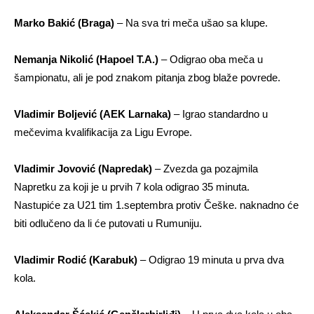
Marko Bakić (Braga)
– Na sva tri meča ušao sa klupe.
Nemanja Nikolić (Hapoel T.A.)
– Odigrao oba meča u
šampionatu, ali je pod znakom pitanja zbog blaže povrede.
Vladimir Boljević (AEK Larnaka)
– Igrao standardno u
mečevima kvalifikacija za Ligu Evrope.
Vladimir Jovović (Napredak)
– Zvezda ga pozajmila
Napretku za koji je u prvih 7 kola odigrao 35 minuta.
Nastupiće za U21 tim 1.septembra protiv Češke. naknadno će
biti odlučeno da li će putovati u Rumuniju.
Vladimir Rodić (Karabuk)
– Odigrao 19 minuta u prva dva
kola.