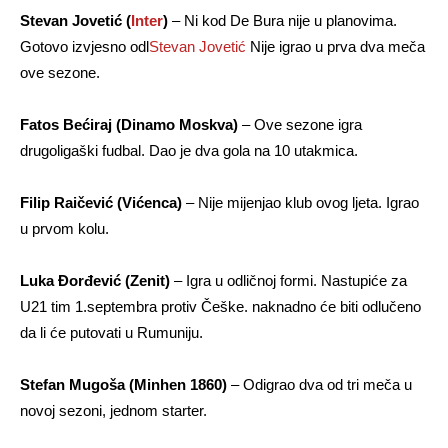
Stevan Jovetić (
Inter
)
– Ni kod De Bura nije u planovima.
Gotovo izvjesno odl
Stevan Jovetić
Nije igrao u prva dva meča
ove sezone.
Fatos Bećiraj (Dinamo Moskva)
– Ove sezone igra
drugoligaški fudbal. Dao je dva gola na 10 utakmica.
Filip Raičević (Vićenca)
– Nije mijenjao klub ovog ljeta. Igrao
u prvom kolu.
Luka Đorđević (Zenit)
– Igra u odličnoj formi. Nastupiće za
U21 tim 1.septembra protiv Češke. naknadno će biti odlučeno
da li će putovati u Rumuniju.
Stefan Mugoša (Minhen 1860)
– Odigrao dva od tri meča u
novoj sezoni, jednom starter.