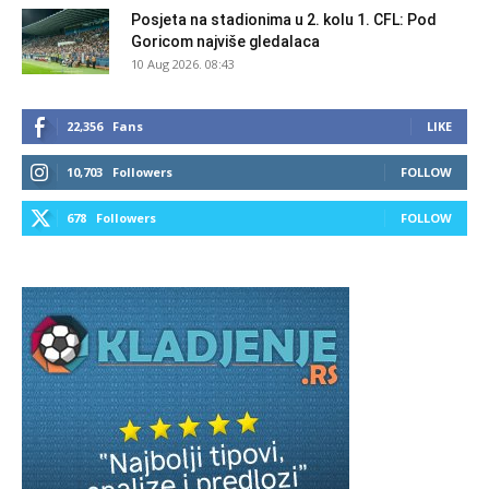
Posjeta na stadionima u 2. kolu 1. CFL: Pod
Goricom najviše gledalaca
10 Aug 2026. 08:43
22,356
Fans
LIKE
10,703
Followers
FOLLOW
678
Followers
FOLLOW