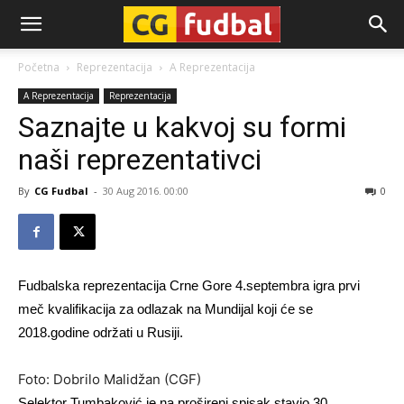
CG-
Početna
Reprezentacija
A Reprezentacija
A Reprezentacija
Reprezentacija
Fudbal
Saznajte u kakvoj su formi
naši reprezentativci
By
CG Fudbal
-
30 Aug 2016. 00:00
0
Fudbalska reprezentacija Crne Gore 4.septembra igra prvi
meč kvalifikacija za odlazak na Mundijal koji će se
2018.godine održati u Rusiji.
Foto: Dobrilo Malidžan (CGF)
Selektor Tumbaković je na prošireni spisak stavio 30