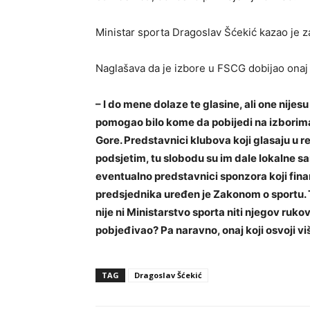
Ministar sporta Dragoslav Šćekić kazao je z
Naglašava da je izbore u FSCG dobijao onaj k
– I do mene dolaze te glasine, ali one nijes
pomogao bilo kome da pobijedi na izborim
Gore. Predstavnici klubova koji glasaju u r
podsjetim, tu slobodu su im dale lokalne sam
eventualno predstavnici sponzora koji fina
predsjednika uređen je Zakonom o sportu. Ta
nije ni Ministarstvo sporta niti njegov rukov
pobjeđivao? Pa naravno, onaj koji osvoji v
TAG
Dragoslav Šćekić