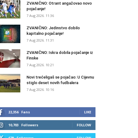
ZVANIČNO: Otrant angažovao novo
pojačanje!
7 Aug 2026. 11:36
ZVANIČNO: Jedinstvo dobilo
kapitalno pojačanje!
7 Aug 2026. 11:31
ZVANIČNO: Iskra dobila pojačanje iz
Finske
7 Aug 2026. 10:21
Novi trećeligaš se pojačao: U Cijevnu
stiglo deset novih fudbalera
7 Aug 2026. 10:16
22,356
Fans
LIKE
10,703
Followers
FOLLOW
678
Followers
FOLLOW