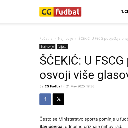
CG-
1.C
Fudbal
Početna
Najnovije
ŠĆEKIĆ: U FSCG pobjeđuje onaj
Najnovije
Vijesti
ŠĆEKIĆ: U FSCG 
osvoji više glaso
By
CG Fudbal
-
21 May 2025. 18:36
Često se Ministarstvo sporta pominje u fud
Savićevića
, odnosno priznaje njihov rad.