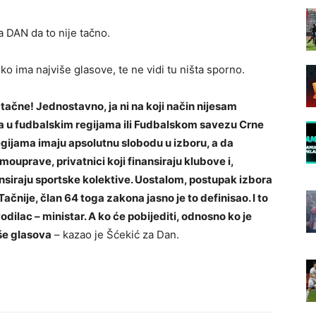
a DAN da to nije tačno.
o ima najviše glasove, te ne vidi tu ništa sporno.
u tačne! Jednostavno, ja ni na koji način nijesam
a u fudbalskim regijama ili Fudbalskom savezu Crne
egijama imaju apsolutnu slobodu u izboru, a da
ouprave, privatnici koji finansiraju klubove i,
nsiraju sportske kolektive. Uostalom, postupak izbora
čnije, član 64 toga zakona jasno je to definisao. I to
odilac – ministar. A ko će pobijediti, odnosno ko je
iše glasova
– kazao je Šćekić za Dan.