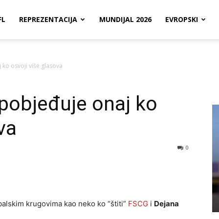
FL
REPREZENTACIJA
MUNDIJAL 2026
EVROPSKI
 ko osvoji više glasova
pobjeđuje onaj ko
va
0
balskim krugovima kao neko ko “štiti”
FSCG
i
Dejana