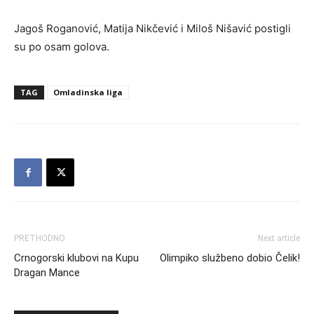
Jagoš Roganović, Matija Nikčević i Miloš Nišavić postigli
su po osam golova.
TAG
Omladinska liga
PRETHODNO
Next article
Crnogorski klubovi na Kupu
Olimpiko službeno dobio Čelik!
Dragan Mance