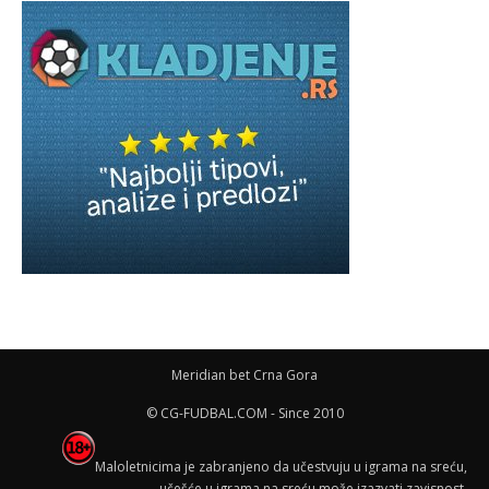
Meridian bet Crna Gora
© CG-FUDBAL.COM - Since 2010
Maloletnicima je zabranjeno da učestvuju u igrama na sreću,
učešće u igrama na sreću može izazvati zavisnost.