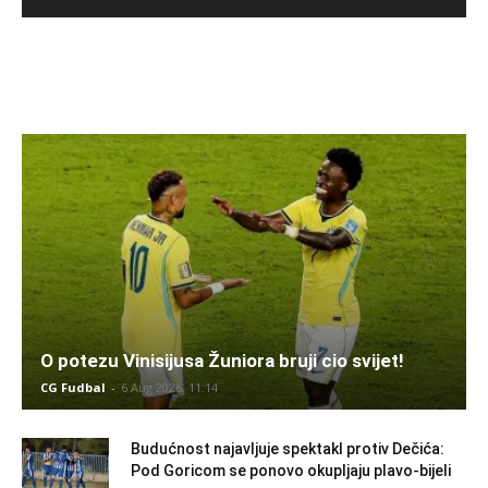
O potezu Vinisijusa Žuniora bruji cio svijet!
CG Fudbal
-
6 Aug 2026. 11:14
Budućnost najavljuje spektakl protiv Dečića:
Pod Goricom se ponovo okupljaju plavo-bijeli