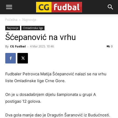
CG-
Početna
Najnovije
Najnovije
Omladinska liga
Fudbal
Šćepanović na vrhu
By
CG Fudbal
-
4 Mar 2025. 10:46
0
Fudbaler Petrovca Matija Šćepanović nalazi se na vrhu
liste Omladinske lige Crne Gore.
On je u dosadašnjem dijelu šampionata u grupi A
postigao 12 golova.
Dva gola manje dao je Dragutin Šaranović iz Budućnosti.