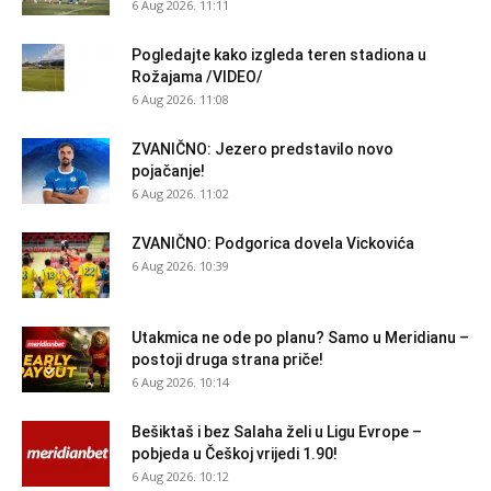
6 Aug 2026. 11:11
Pogledajte kako izgleda teren stadiona u
Rožajama /VIDEO/
6 Aug 2026. 11:08
ZVANIČNO: Jezero predstavilo novo
pojačanje!
6 Aug 2026. 11:02
ZVANIČNO: Podgorica dovela Vickovića
6 Aug 2026. 10:39
Utakmica ne ode po planu? Samo u Meridianu –
postoji druga strana priče!
6 Aug 2026. 10:14
Bešiktaš i bez Salaha želi u Ligu Evrope –
pobjeda u Češkoj vrijedi 1.90!
6 Aug 2026. 10:12