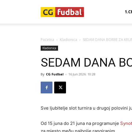
CG-
1.C
Fudbal
Početna
Kladionica
SEDAM DANA BORBE ZA KRU
Kladionica
SEDAM DANA BO
By
CG Fudbal
-
16 Jun 2026. 10:28
Sve ljubitelje slot turnira u drugoj polovini
Od 15 juna do 21 juna na programunje
Syno
za mjesto meðu najbolje rangiranim.