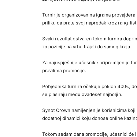
Turnir je organizovan na igrama provajdera
priliku da prate svoj napredak kroz rang-li
Svaki rezultat ostvaren tokom turnira dopr
za pozicije na vrhu trajati do samog kraja.
Za najuspješnije učesnike pripremljen je fo
pravilima promocije.
Pobjednika turnira očekuje poklon 400€, do
se plasiraju među dvadeset najboljih.
Synot Crown namijenjen je korisnicima koji 
dodatnoj dinamici koju donose online kazino 
Tokom sedam dana promocije, učesnici će ima