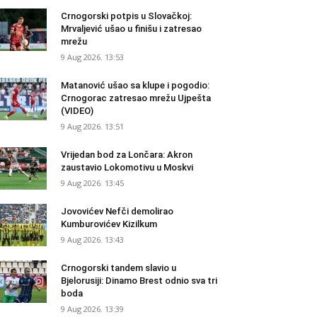
Crnogorski potpis u Slovačkoj:
Mrvaljević ušao u finišu i zatresao
mrežu
9 Aug 2026. 13:53
Matanović ušao sa klupe i pogodio:
Crnogorac zatresao mrežu Ujpešta
(VIDEO)
9 Aug 2026. 13:51
Vrijedan bod za Lončara: Akron
zaustavio Lokomotivu u Moskvi
9 Aug 2026. 13:45
Jovovićev Nefči demolirao
Kumburovićev Kizilkum
9 Aug 2026. 13:43
Crnogorski tandem slavio u
Bjelorusiji: Dinamo Brest odnio sva tri
boda
9 Aug 2026. 13:39