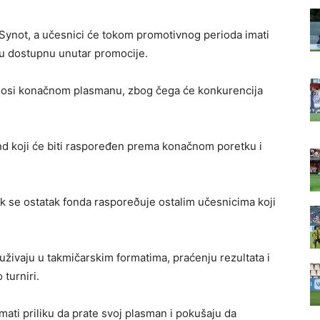
 Synot, a učesnici će tokom promotivnog perioda imati
stu dostupnu unutar promocije.
inosi konačnom plasmanu, zbog čega će konkurencija
nd koji će biti raspoređen prema konačnom poretku i
k se ostatak fonda rasporeðuje ostalim učesnicima koji
uživaju u takmičarskim formatima, praćenju rezultata i
turniri.
ti priliku da prate svoj plasman i pokušaju da