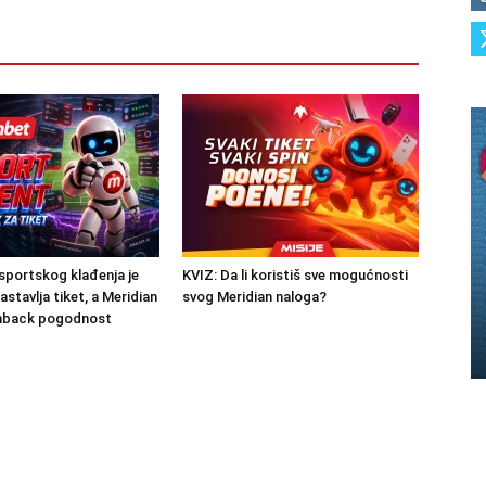
portskog klađenja je
KVIZ: Da li koristiš sve mogućnosti
sastavlja tiket, a Meridian
svog Meridian naloga?
hback pogodnost