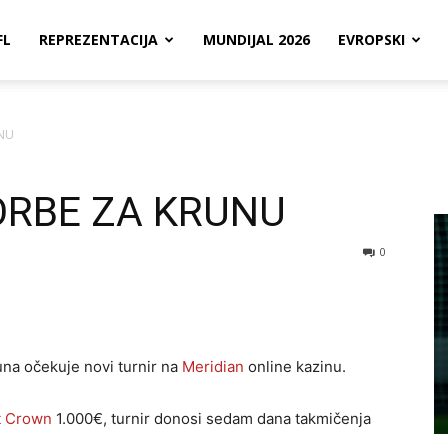
FL
REPREZENTACIJA
MUNDIJAL 2026
EVROPSKI
NU
RBE ZA KRUNU
0
 juna očekuje novi turnir na
Meridian
online kazinu.
t Crown
1.000€, turnir donosi sedam dana takmičenja