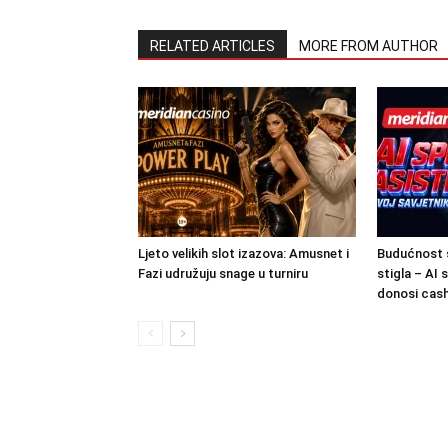
RELATED ARTICLES
MORE FROM AUTHOR
Ljeto velikih slot izazova: Amusnet i
Budućnost s
Fazi udružuju snage u turniru
stigla – AI 
donosi cas