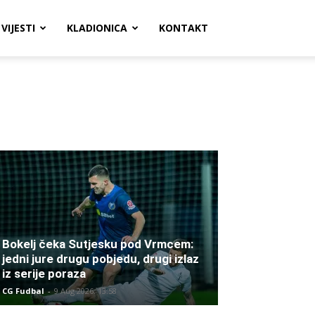
VIJESTI
KLADIONICA
KONTAKT
Bokelj čeka Sutjesku pod Vrmcem:
jedni jure drugu pobjedu, drugi izlaz
iz serije poraza
CG Fudbal
-
9 Aug 2026. 13:58