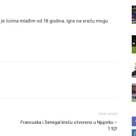
je licima mlađim od 18 godina. Igre na sreću mogu
Next article
Francuska i Senegal kreću otvoreno u Njujorku –
1.92!