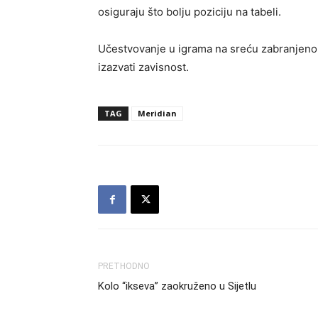
osiguraju što bolju poziciju na tabeli.
Učestvovanje u igrama na sreću zabranjeno 
izazvati zavisnost.
TAG
Meridian
PRETHODNO
Kolo “ikseva” zaokruženo u Sijetlu