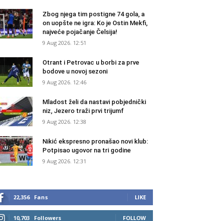
Zbog njega tim postigne 74 gola, a
on uopšte ne igra: Ko je Ostin Mekfi,
najveće pojačanje Čelsija!
9 Aug 2026. 12:51
Otrant i Petrovac u borbi za prve
bodove u novoj sezoni
9 Aug 2026. 12:46
Mladost želi da nastavi pobjednički
niz, Jezero traži prvi trijumf
9 Aug 2026. 12:38
Nikić ekspresno pronašao novi klub:
Potpisao ugovor na tri godine
9 Aug 2026. 12:31
22,356
Fans
LIKE
10,703
Followers
FOLLOW