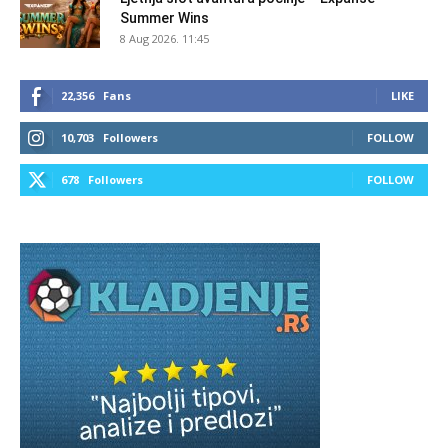
Summer Wins
8 Aug 2026. 11:45
22,356
Fans
LIKE
10,703
Followers
FOLLOW
678
Followers
FOLLOW