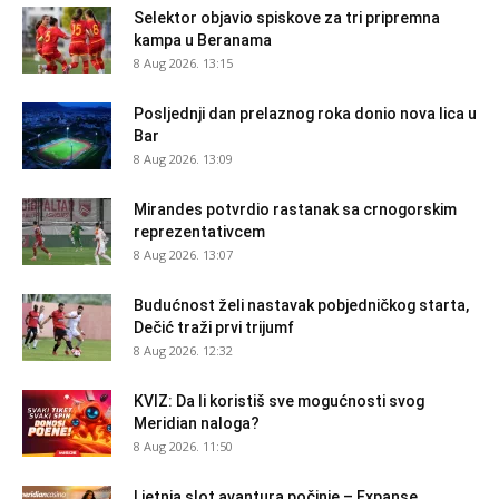
Selektor objavio spiskove za tri pripremna
kampa u Beranama
8 Aug 2026. 13:15
Posljednji dan prelaznog roka donio nova lica u
Bar
8 Aug 2026. 13:09
Mirandes potvrdio rastanak sa crnogorskim
reprezentativcem
8 Aug 2026. 13:07
Budućnost želi nastavak pobjedničkog starta,
Dečić traži prvi trijumf
8 Aug 2026. 12:32
KVIZ: Da li koristiš sve mogućnosti svog
Meridian naloga?
8 Aug 2026. 11:50
Ljetnja slot avantura počinje – Expanse