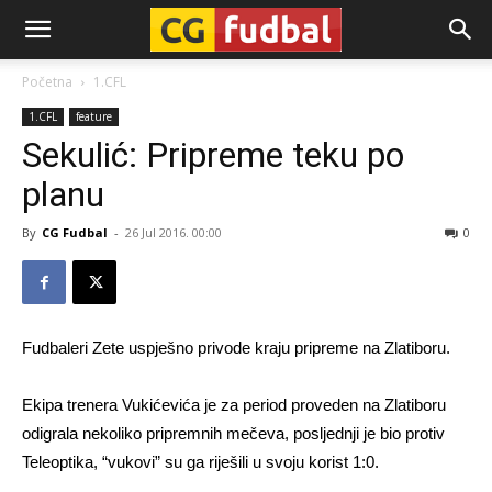
CG-
Početna
1.CFL
1.CFL
feature
Fudbal
Sekulić: Pripreme teku po
planu
By
CG Fudbal
-
26 Jul 2016. 00:00
0
Fudbaleri Zete uspješno privode kraju pripreme na Zlatiboru.
Ekipa trenera Vukićevića je za period proveden na Zlatiboru
odigrala nekoliko pripremnih mečeva, posljednji je bio protiv
Teleoptika, “vukovi” su ga riješili u svoju korist 1:0.