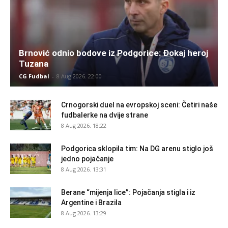
Brnović odnio bodove iz Podgorice: Đokaj heroj
Tuzana
CG Fudbal
-
8 Aug 2026. 22:00
Crnogorski duel na evropskoj sceni: Četiri naše
fudbalerke na dvije strane
8 Aug 2026. 18:22
Podgorica sklopila tim: Na DG arenu stiglo još
jedno pojačanje
8 Aug 2026. 13:31
Berane “mijenja lice”: Pojačanja stigla i iz
Argentine i Brazila
8 Aug 2026. 13:29