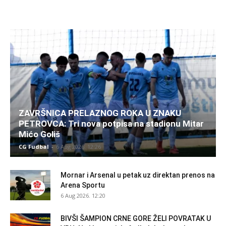
ZAVRŠNICA PRELAZNOG ROKA U ZNAKU
PETROVCA: Tri nova potpisa na stadionu Mitar
Mićo Goliš
CG Fudbal
-
6 Aug 2026. 12:26
Mornar i Arsenal u petak uz direktan prenos na
Arena Sportu
6 Aug 2026. 12:20
BIVŠI ŠAMPION CRNE GORE ŽELI POVRATAK U