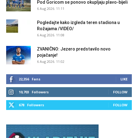
Pod Goricom se ponovo okupljaju plavo-bijeli
6 Aug 2026. 11:11
Pogledajte kako izgleda teren stadiona u
Rožajama /VIDEO/
6 Aug 2026. 11:08
ZVANIČNO: Jezero predstavilo novo
pojačanje!
6 Aug 2026. 11:02
22,356
Fans
LIKE
10,703
Followers
FOLLOW
678
Followers
FOLLOW