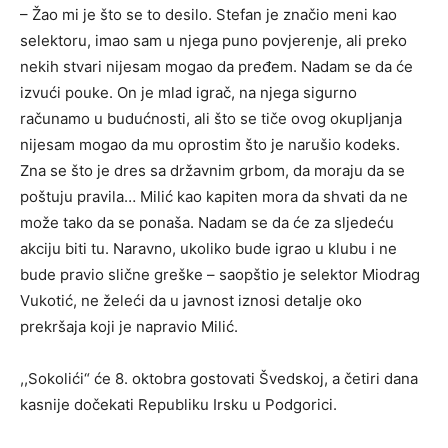
– Žao mi je što se to desilo. Stefan je značio meni kao
selektoru, imao sam u njega puno povjerenje, ali preko
nekih stvari nijesam mogao da pređem. Nadam se da će
izvući pouke. On je mlad igrač, na njega sigurno
računamo u budućnosti, ali što se tiče ovog okupljanja
nijesam mogao da mu oprostim što je narušio kodeks.
Zna se što je dres sa državnim grbom, da moraju da se
poštuju pravila… Milić kao kapiten mora da shvati da ne
može tako da se ponaša. Nadam se da će za sljedeću
akciju biti tu. Naravno, ukoliko bude igrao u klubu i ne
bude pravio slične greške – saopštio je selektor Miodrag
Vukotić, ne želeći da u javnost iznosi detalje oko
prekršaja koji je napravio Milić.
,,Sokolići“ će 8. oktobra gostovati Švedskoj, a četiri dana
kasnije dočekati Republiku Irsku u Podgorici.