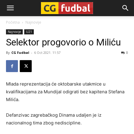
CG-
Početna
Najnovije
Najnovije
U21
Fudbal
Selektor progovorio o Miliću
By
CG Fudbal
-
6 Oct 2021. 11:57
0
Mlada reprezentacija će oktobarske utakmice u
kvalifikacijama za Mundijal odigrati bez kapitena Stefana
Milića.
Defanzivac zagrebačkog Dinama udaljen je iz
nacionalnog tima zbog nediscipline.