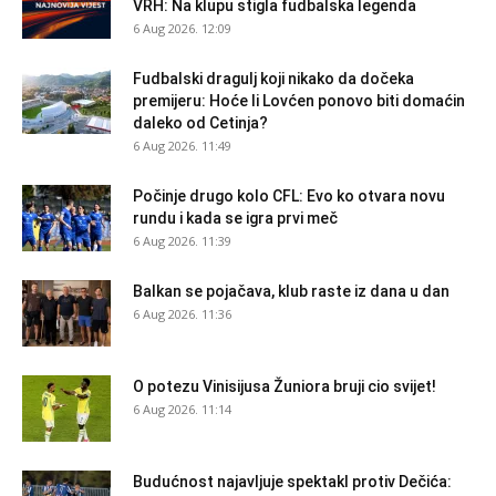
VRH: Na klupu stigla fudbalska legenda
6 Aug 2026. 12:09
Fudbalski dragulj koji nikako da dočeka
premijeru: Hoće li Lovćen ponovo biti domaćin
daleko od Cetinja?
6 Aug 2026. 11:49
Počinje drugo kolo CFL: Evo ko otvara novu
rundu i kada se igra prvi meč
6 Aug 2026. 11:39
Balkan se pojačava, klub raste iz dana u dan
6 Aug 2026. 11:36
O potezu Vinisijusa Žuniora bruji cio svijet!
6 Aug 2026. 11:14
Budućnost najavljuje spektakl protiv Dečića: