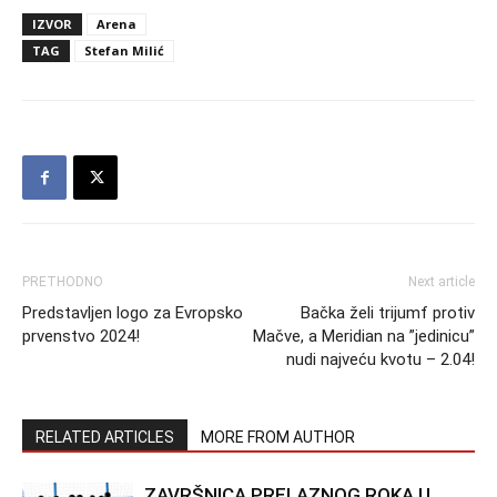
IZVOR
Arena
TAG
Stefan Milić
PRETHODNO
Next article
Predstavljen logo za Evropsko
Bačka želi trijumf protiv
prvenstvo 2024!
Mačve, a Meridian na ”jedinicu”
nudi najveću kvotu – 2.04!
RELATED ARTICLES
MORE FROM AUTHOR
ZAVRŠNICA PRELAZNOG ROKA U