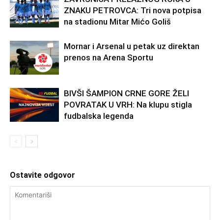
ZNAKU PETROVCA: Tri nova potpisa
na stadionu Mitar Mićo Goliš
Mornar i Arsenal u petak uz direktan
prenos na Arena Sportu
BIVŠI ŠAMPION CRNE GORE ŽELI
POVRATAK U VRH: Na klupu stigla
fudbalska legenda
Ostavite odgovor