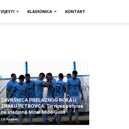
VIJESTI
KLADIONICA
KONTAKT
ZAVRŠNICA PRELAZNOG ROKA U
ZNAKU PETROVCA: Tri nova potpisa
na stadionu Mitar Mićo Goliš
CG Fudbal
-
6 Aug 2026. 12:26