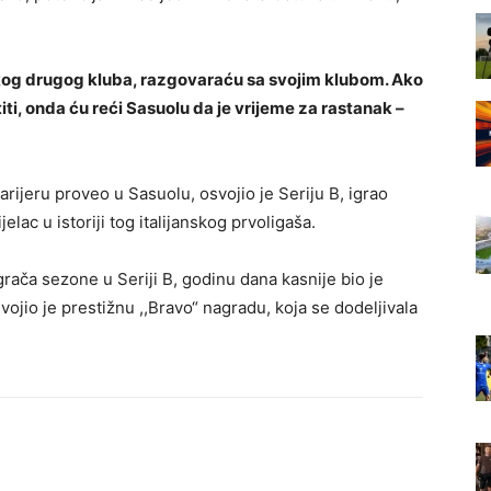
 nekog drugog kluba, razgovaraću sa svojim klubom. Ako
ti, onda ću reći Sasuolu da je vrijeme za rastanak –
ijeru proveo u Sasuolu, osvojio je Seriju B, igrao
elac u istoriji tog italijanskog prvoligaša.
grača sezone u Seriji B, godinu dana kasnije bio je
osvojio je prestižnu ,,Bravo“ nagradu, koja se dodeljivala