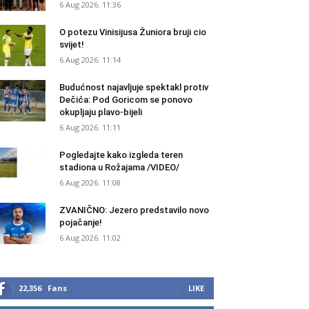
6 Aug 2026. 11:36
O potezu Vinisijusa Žuniora bruji cio
svijet!
6 Aug 2026. 11:14
Budućnost najavljuje spektakl protiv
Dečića: Pod Goricom se ponovo
okupljaju plavo-bijeli
6 Aug 2026. 11:11
Pogledajte kako izgleda teren
stadiona u Rožajama /VIDEO/
6 Aug 2026. 11:08
ZVANIČNO: Jezero predstavilo novo
pojačanje!
6 Aug 2026. 11:02
22,356
Fans
LIKE