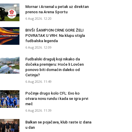
Mornar i Arsenal u petak uz direktan
prenos na Arena Sportu
6 Aug 2026. 12:20
BIVŠI ŠAMPION CRNE GORE ŽELI
POVRATAK U VRH: Na klupu stigla
fudbalska legenda
6 Aug 2026. 12:09
Fudbalski dragulj koji nikako da
dočeka premijeru: Hoće li Lovćen
ponovo biti domaćin daleko od
Cetinja?
6 Aug 2026. 11:49
Počinje drugo kolo CFL: Evo ko
otvara novu rundu i kada se igra prvi
meč
6 Aug 2026. 11:39
Balkan se pojačava, klub raste iz dana
u dan