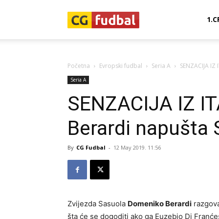
CG-
1.C
Fudbal
Početna
Evropski fudbal
Seria A
SENZACIJA IZ 
Seria A
SENZACIJA IZ IT
Berardi napušta 
By
CG Fudbal
-
12 May 2019. 11:56
Zvijezda Sasuola
Domeniko Berardi
razgovar
šta će se dogoditi ako ga Euzebio Di Franće