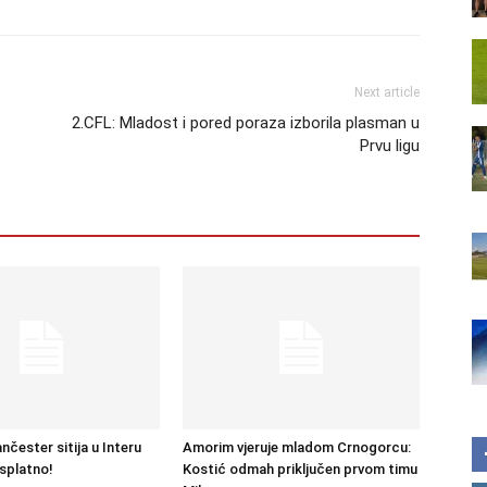
Next article
2.CFL: Mladost i pored poraza izborila plasman u
Prvu ligu
čester sitija u Interu
Amorim vjeruje mladom Crnogorcu:
splatno!
Kostić odmah priključen prvom timu