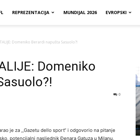
FL
REPREZENTACIJA
MUNDIJAL 2026
EVROPSKI
ITALIJE: Domeniko Berardi napušta Sasuolo?!
ALIJE: Domeniko
Sasuolo?!
0
ao je za ,,Gazetu dello sport“ i odgovorio na pitanje
sko, potencijalni nasljednik Đenara Gatuza u Milanu,