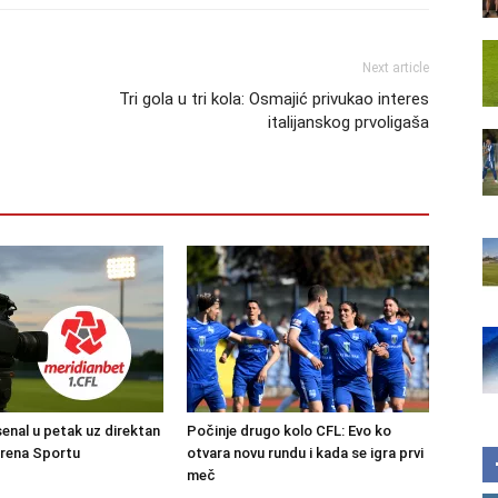
Next article
Tri gola u tri kola: Osmajić privukao interes
italijanskog prvoligaša
senal u petak uz direktan
Počinje drugo kolo CFL: Evo ko
Arena Sportu
otvara novu rundu i kada se igra prvi
meč