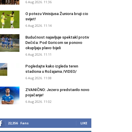
6 Aug 2026. 11:36
O potezu Vinisijusa Žuniora bruji cio
svijet!
6 Aug 2026. 11:14
Budućnost najavljuje spektakl protiv
Dečića: Pod Goricom se ponovo
okupljaju plavo-bijeli
6 Aug 2026. 11:11
Pogledajte kako izgleda teren
stadiona u Rožajama /VIDEO/
6 Aug 2026. 11:08
ZVANIČNO: Jezero predstavilo novo
pojačanje!
6 Aug 2026. 11:02
22,356
Fans
LIKE