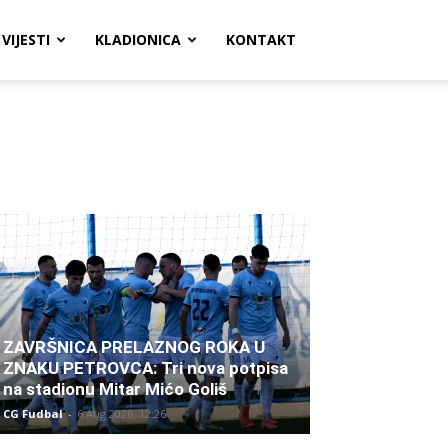
VIJESTI
KLADIONICA
KONTAKT
ZAVRŠNICA PRELAZNOG ROKA U
ZNAKU PETROVCA: Tri nova potpisa
na stadionu Mitar Mićo Goliš
CG Fudbal
-
6 Aug 2026. 12:26