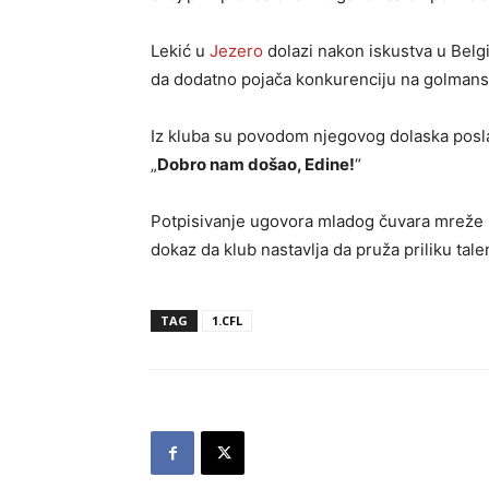
Lekić u
Jezero
dolazi nakon iskustva u Belg
da dodatno pojača konkurenciju na golmansko
Iz kluba su povodom njegovog dolaska posla
„
Dobro nam došao, Edine!
“
Potpisivanje ugovora mladog čuvara mreže u
dokaz da klub nastavlja da pruža priliku tal
TAG
1.CFL