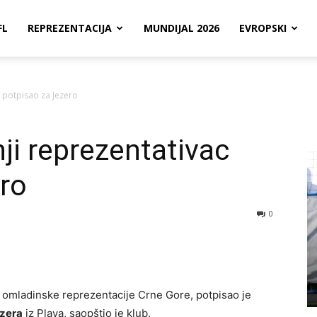
FL
REPREZENTACIJA
MUNDIJAL 2026
EVROPSKI
 potpisao za Jezero
i reprezentativac
ro
0
n omladinske reprezentacije Crne Gore, potpisao je
zera
iz Plava, saopštio je klub.