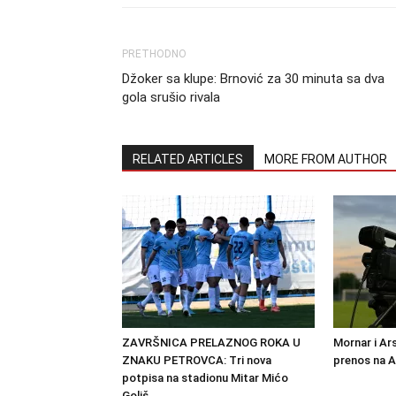
PRETHODNO
Džoker sa klupe: Brnović za 30 minuta sa dva
gola srušio rivala
RELATED ARTICLES
MORE FROM AUTHOR
ZAVRŠNICA PRELAZNOG ROKA U
Mornar i Ar
ZNAKU PETROVCA: Tri nova
prenos na 
potpisa na stadionu Mitar Mićo
Goliš