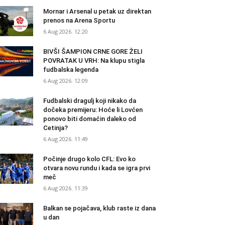
Mornar i Arsenal u petak uz direktan
prenos na Arena Sportu
6 Aug 2026. 12:20
BIVŠI ŠAMPION CRNE GORE ŽELI
POVRATAK U VRH: Na klupu stigla
fudbalska legenda
6 Aug 2026. 12:09
Fudbalski dragulj koji nikako da
dočeka premijeru: Hoće li Lovćen
ponovo biti domaćin daleko od
Cetinja?
6 Aug 2026. 11:49
Počinje drugo kolo CFL: Evo ko
otvara novu rundu i kada se igra prvi
meč
6 Aug 2026. 11:39
Balkan se pojačava, klub raste iz dana
u dan