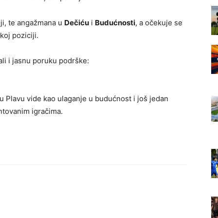
iji, te angažmana u
Dečiću
i
Budućnosti
, a očekuje se
j poziciji.
li i jasnu poruku podrške:
 Plavu vide kao ulaganje u budućnost i još jedan
entovanim igračima.