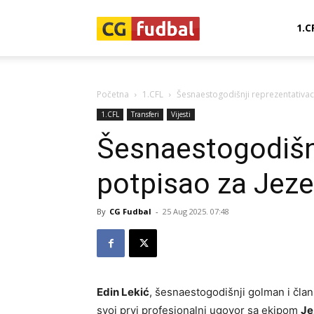
CG-
1.C
Fudbal
Početna
1.CFL
Šesnaestogodišnji reprezentativac
1.CFL
Transferi
Vijesti
Šesnaestogodišnj
potpisao za Jeze
By
CG Fudbal
-
25 Aug 2025. 07:48
Edin Lekić
, šesnaestogodišnji golman i čla
svoj prvi profesionalni ugovor sa ekipom
Je