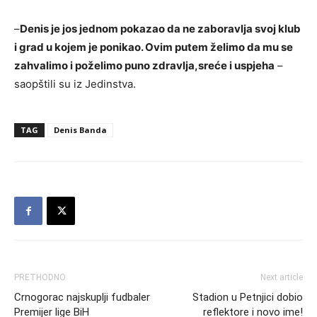
–
Denis je jos jednom pokazao da ne zaboravlja svoj klub
i grad u kojem je ponikao. Ovim putem želimo da mu se
zahvalimo i poželimo puno zdravlja,sreće i uspjeha
–
saopštili su iz Jedinstva.
TAG
Denis Banda
PRETHODNO
Next article
Crnogorac najskuplji fudbaler
Stadion u Petnjici dobio
Premijer lige BiH
reflektore i novo ime!