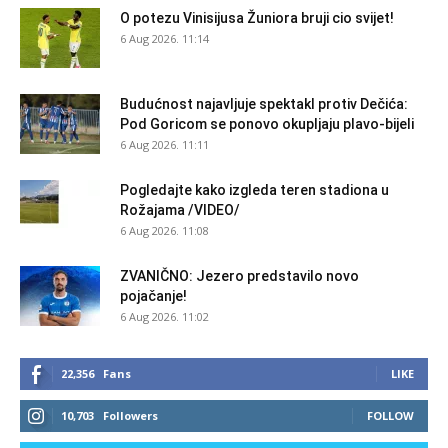
O potezu Vinisijusa Žuniora bruji cio svijet!
6 Aug 2026. 11:14
Budućnost najavljuje spektakl protiv Dečića:
Pod Goricom se ponovo okupljaju plavo-bijeli
6 Aug 2026. 11:11
Pogledajte kako izgleda teren stadiona u
Rožajama /VIDEO/
6 Aug 2026. 11:08
ZVANIČNO: Jezero predstavilo novo
pojačanje!
6 Aug 2026. 11:02
22,356
Fans
LIKE
10,703
Followers
FOLLOW