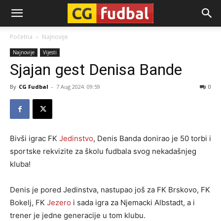
CG-
Početna
Najnovije
Najnovije
Vijesti
Fudbal
Sjajan gest Denisa Bande
By
CG Fudbal
-
7 Aug 2024. 09:59
0
Bivši igrac FK
Jedinstvo
, Denis Banda donirao je 50 torbi i
sportske rekvizite za školu fudbala svog nekadašnjeg
kluba!
Denis je pored Jedinstva, nastupao još za FK Brskovo, FK
Bokelj, FK
Jezero
i sada igra za Njemacki Albstadt, a i
trener je jedne generacije u tom klubu.