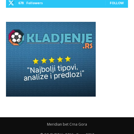
678
Followers
FOLLOW
Meridian bet Crna Gora