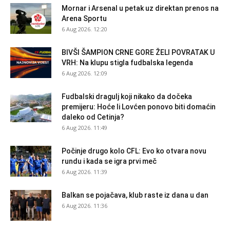
Mornar i Arsenal u petak uz direktan prenos na
Arena Sportu
6 Aug 2026. 12:20
BIVŠI ŠAMPION CRNE GORE ŽELI POVRATAK U
VRH: Na klupu stigla fudbalska legenda
6 Aug 2026. 12:09
Fudbalski dragulj koji nikako da dočeka
premijeru: Hoće li Lovćen ponovo biti domaćin
daleko od Cetinja?
6 Aug 2026. 11:49
Počinje drugo kolo CFL: Evo ko otvara novu
rundu i kada se igra prvi meč
6 Aug 2026. 11:39
Balkan se pojačava, klub raste iz dana u dan
6 Aug 2026. 11:36