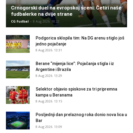
Crnogorski duel na evropskoj sceni: Četiri naše
fudbalerke na dvije strane
CG Fudbal
-
8 Aug 2026. 18:22
Podgorica sklopila tim: Na DG arenu stiglo još
jedno pojačanje
8 Aug 2026. 13:31
Berane “mijenja lice”: Pojačanja stigla i iz
Argentine i Brazila
8 Aug 2026. 13:29
Selektor objavio spiskove za tri pripremna
kampa u Beranama
8 Aug 2026. 13:15
Posljednji dan prelaznog roka donio nova lica u
Bar
8 Aug 2026. 13:09