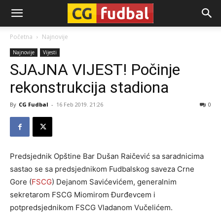
CG-
Početna
Najnovije
Najnovije
Vijesti
Fudbal
SJAJNA VIJEST! Počinje
rekonstrukcija stadiona
By
CG Fudbal
-
16 Feb 2019. 21:26
0
Predsjednik Opštine Bar Dušan Raičević sa saradnicima
sastao se sa predsjednikom Fudbalskog saveza Crne
Gore (
FSCG
) Dejanom Savićevićem, generalnim
sekretarom FSCG Miomirom Đurđevcem i
potpredsjednikom FSCG Vladanom Vučelićem.