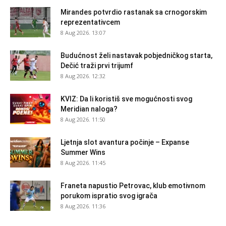
Mirandes potvrdio rastanak sa crnogorskim
reprezentativcem
8 Aug 2026. 13:07
Budućnost želi nastavak pobjedničkog starta,
Dečić traži prvi trijumf
8 Aug 2026. 12:32
KVIZ: Da li koristiš sve mogućnosti svog
Meridian naloga?
8 Aug 2026. 11:50
Ljetnja slot avantura počinje – Expanse
Summer Wins
8 Aug 2026. 11:45
Franeta napustio Petrovac, klub emotivnom
porukom ispratio svog igrača
8 Aug 2026. 11:36