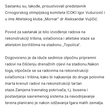
Sastanku su, takođe, prisustvovali predstavnik
Crnogorskog olimpijskog komiteta (COK) Igor Vušurović i
u ime Atletskog kluba „Mornar“ dr Aleksandar Vujičić.
Povod za sastanak je bilo izvođenje radova na
rekonstrukciji tribina, svlačionica i atletske staze sa
atletskim borilištima na stadionu „Topolica“.
Dogovoreno je da iduće sedmice otpočnu pripremni
radovi na čišćenju drenažnih cijevi na stadionu.Nakon
toga, otpočeće se sa radovima na rekonstrukciji
svlačionica i tribina, kako bi najkasnije do druge polovine
marta krenuli radovi na rekonstrukciji tartan
staze.Zamjena travnatog pokrivača, t.j. busena i
postavljanje savremenog sistema za navodnjavanje
terena planirano je nakon odžavanja Igara malih zemalja.