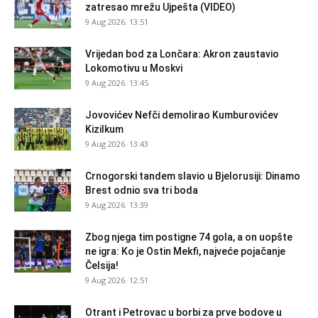
zatresao mrežu Ujpešta (VIDEO)
9 Aug 2026. 13:51
Vrijedan bod za Lončara: Akron zaustavio
Lokomotivu u Moskvi
9 Aug 2026. 13:45
Jovovićev Nefči demolirao Kumburovićev
Kizilkum
9 Aug 2026. 13:43
Crnogorski tandem slavio u Bjelorusiji: Dinamo
Brest odnio sva tri boda
9 Aug 2026. 13:39
Zbog njega tim postigne 74 gola, a on uopšte
ne igra: Ko je Ostin Mekfi, najveće pojačanje
Čelsija!
9 Aug 2026. 12:51
Otrant i Petrovac u borbi za prve bodove u