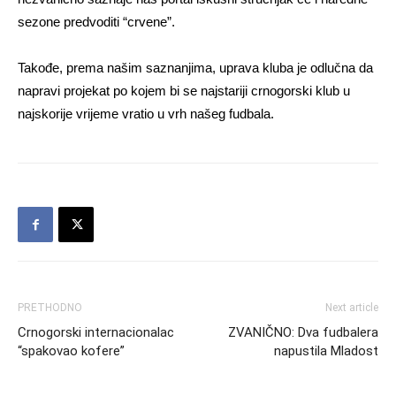
sezone predvoditi “crvene”.
Takođe, prema našim saznanjima, uprava kluba je odlučna da
napravi projekat po kojem bi se najstariji crnogorski klub u
najskorije vrijeme vratio u vrh našeg fudbala.
PRETHODNO
Next article
Crnogorski internacionalac
ZVANIČNO: Dva fudbalera
“spakovao kofere”
napustila Mladost