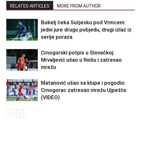
RELATED ARTICLES
MORE FROM AUTHOR
Bokelj čeka Sutjesku pod Vrmcem:
jedni jure drugu pobjedu, drugi izlaz iz
serije poraza
Crnogorski potpis u Slovačkoj:
Mrvaljević ušao u finišu i zatresao
mrežu
Matanović ušao sa klupe i pogodio:
Crnogorac zatresao mrežu Ujpešta
(VIDEO)