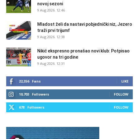
novoj sezoni
9 Aug 2026. 12:46
Mladost želi da nastavi pobjednički niz, Jezero
traži prvi trijumf
9 Aug 2026. 12:38
Nikić ekspresno pronašao novi klub: Potpisao
ugovor na tri godine
9 Aug 2026. 12:31
22,356
Fans
LIKE
10,703
Followers
FOLLOW
678
Followers
FOLLOW