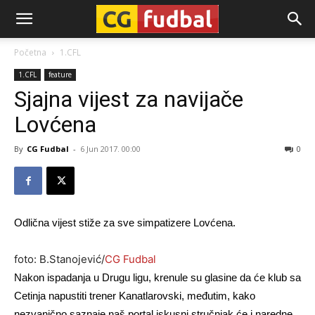
CG-
Početna
1.CFL
1.CFL
feature
Fudbal
Sjajna vijest za navijače
Lovćena
By
CG Fudbal
-
6 Jun 2017. 00:00
0
Odlična vijest stiže za sve simpatizere Lovćena.
foto: B.Stanojević/
CG Fudbal
Nakon ispadanja u Drugu ligu, krenule su glasine da će klub sa
Cetinja napustiti trener Kanatlarovski, međutim, kako
nezvanično saznaje naš portal iskusni stručnjak će i naredne