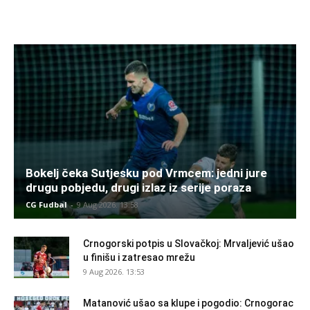
Bokelj čeka Sutjesku pod Vrmcem: jedni jure
drugu pobjedu, drugi izlaz iz serije poraza
CG Fudbal
-
9 Aug 2026. 13:58
Crnogorski potpis u Slovačkoj: Mrvaljević ušao
u finišu i zatresao mrežu
9 Aug 2026. 13:53
Matanović ušao sa klupe i pogodio: Crnogorac