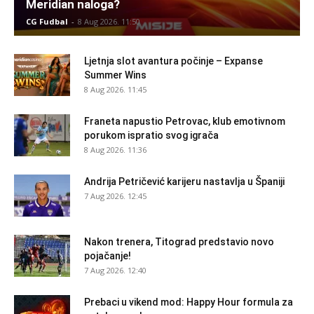
Meridian naloga?
CG Fudbal
-
8 Aug 2026. 11:50
Ljetnja slot avantura počinje – Expanse
Summer Wins
8 Aug 2026. 11:45
Franeta napustio Petrovac, klub emotivnom
porukom ispratio svog igrača
8 Aug 2026. 11:36
Andrija Petričević karijeru nastavlja u Španiji
7 Aug 2026. 12:45
Nakon trenera, Titograd predstavio novo
pojačanje!
7 Aug 2026. 12:40
Prebaci u vikend mod: Happy Hour formula za