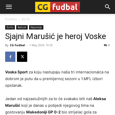
CG-
Početna
Ex-Yu
Ex-Yu
feature
Najnovije
Fudbal
Sjajni Marušić je heroj Voske
By
CG Fudbal
-
1 May 2024. 19:33
0
Voska Sport
za koju nastupaju naša tri internacionalca na
dobrom je putu da u premijernoj sezoni u 1.MFL izbori
opstanak.
Jedan od najzaslužnijih za to će svakako biti naš
Aleksa
Marušić
koji je danas u pobjedi njegovog tima na
gostovanju
Makedoniji GP 0-2
bio strijelac gola za