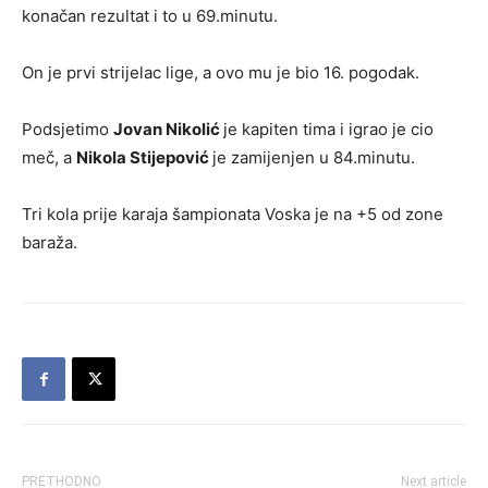
konačan rezultat i to u 69.minutu.
On je prvi strijelac lige, a ovo mu je bio 16. pogodak.
Podsjetimo
Jovan Nikolić
je kapiten tima i igrao je cio
meč, a
Nikola Stijepović
je zamijenjen u 84.minutu.
Tri kola prije karaja šampionata Voska je na +5 od zone
baraža.
PRETHODNO
Next article