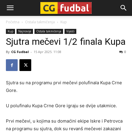
CG-
Početna
Ostala takmičenja
Kup
Kup
Najnovije
Ostala takmičenja
Vijesti
Fudbal
Sjutra mečevi 1/2 finala Kupa
By
CG Fudbal
-
15 Apr 2025. 11:08
0
Sjutra su na programu prvi mečevi polufinala Kupa Crne
Gore.
U polufinalu Kupa Crne Gore igraju se dvije utakmice.
Prvi mečevi, u kojima su domaćini ekipe Iskre i Petrovca
na programu su sjutra, dok su revanš mečevei zakazani