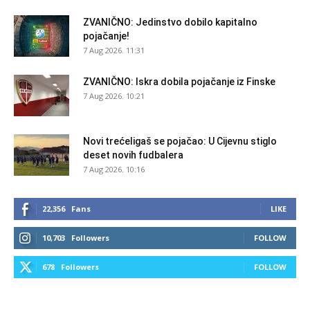
ZVANIČNO: Jedinstvo dobilo kapitalno
pojačanje!
7 Aug 2026. 11:31
ZVANIČNO: Iskra dobila pojačanje iz Finske
7 Aug 2026. 10:21
Novi trećeligaš se pojačao: U Cijevnu stiglo
deset novih fudbalera
7 Aug 2026. 10:16
22,356
Fans
LIKE
10,703
Followers
FOLLOW
678
Followers
FOLLOW