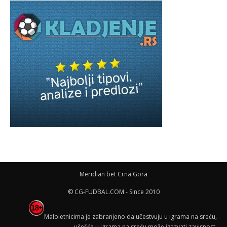
Meridian bet Crna Gora
© CG-FUDBAL.COM - Since 2010
Maloletnicima je zabranjeno da učestvuju u igrama na sreću,
učešće u igrama na sreću može izazvati zavisnost.