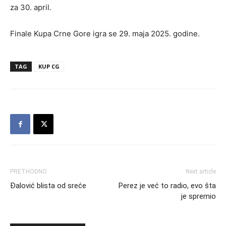
za 30. april.
Finale Kupa Crne Gore igra se 29. maja 2025. godine.
TAG
KUP CG
PRETHODNO
Next article
Đalović blista od sreće
Perez je već to radio, evo šta
je spremio