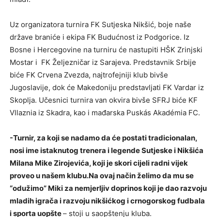
Uz organizatora turnira FK Sutjeska Nikšić, boje naše
države braniće i ekipa FK Budućnost iz Podgorice. Iz
Bosne i Hercegovine na turniru će nastupiti HŠK Zrinjski
Mostar i FK Željezničar iz Sarajeva. Predstavnik Srbije
biće FK Crvena Zvezda, najtrofejniji klub bivše
Jugoslavije, dok će Makedoniju predstavljati FK Vardar iz
Skoplja. Učesnici turnira van okvira bivše SFRJ biće KF
Vllaznia iz Skadra, kao i mađarska Puskás Akadémia FC.
-Turnir, za koji se nadamo da će postati tradicionalan,
nosi ime istaknutog trenera i legende Sutjeske i Nikšića
Milana Mike Zirojevića, koji je skori cijeli radni vijek
proveo u našem klubu.Na ovaj način želimo da mu se
“odužimo” Miki za nemjerljiv doprinos koji je dao razvoju
mladih igrača i razvoju nikšićkog i crnogorskog fudbala
i sporta uopšte
– stoji u saopštenju kluba.