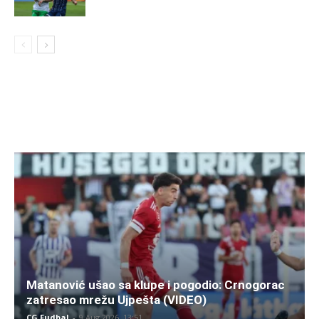
Matanović ušao sa klupe i pogodio: Crnogorac
zatresao mrežu Ujpešta (VIDEO)
CG Fudbal
-
9 Aug 2026. 13:51