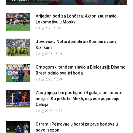
Vrijedan bod za Lončara: Akron zaustavio
Lokomotivu u Moskvi
9 Aug 2026. 13:45
Jovovićev Nefči demolirao Kumburovićev
Kizilkum
9 Aug 2026. 13:43
Crnogorski tandem slavio u Bjelorusiji: Dinamo
Brest odnio sva tri boda
9 Aug 2026. 13:39
Zbog njega tim postigne 74 gola, a on uopšte
ne igra: Ko je Ostin Mekfi, najveće pojačanje
Čelsija!
9 Aug 2026. 12:51
Otrant i Petrovac u borbi za prve bodove u
novoj sezoni