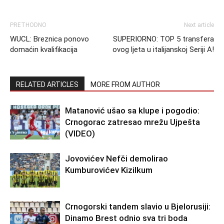
PRETHODNO
Next article
WUCL: Breznica ponovo
SUPERIORNO: TOP 5 transfera
domaćin kvalifikacija
ovog ljeta u italijanskoj Seriji A!
RELATED ARTICLES
MORE FROM AUTHOR
Matanović ušao sa klupe i pogodio:
Crnogorac zatresao mrežu Ujpešta
(VIDEO)
Jovovićev Nefči demolirao
Kumburovićev Kizilkum
Crnogorski tandem slavio u Bjelorusiji:
Dinamo Brest odnio sva tri boda