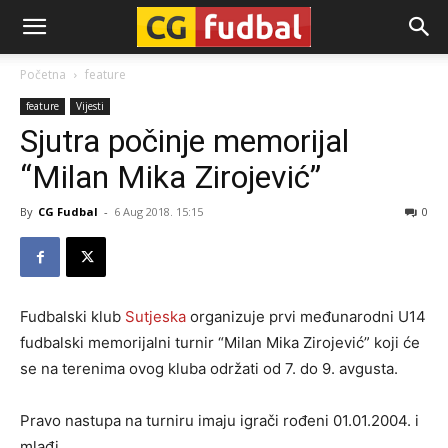
CG-
Početna
feature
feature
Vijesti
Fudbal
Sjutra počinje memorijal
“Milan Mika Zirojević”
By
CG Fudbal
-
6 Aug 2018. 15:15
0
Fudbalski klub
Sutjeska
organizuje prvi međunarodni U14
fudbalski memorijalni turnir “Milan Mika Zirojević” koji će
se na terenima ovog kluba održati od 7. do 9. avgusta.
Pravo nastupa na turniru imaju igrači rođeni 01.01.2004. i
mlađi.