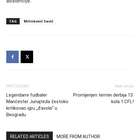
asistencije.
TAG
Milinković Savić
PRETHODNO
Next article
Legendarni fudbaler
Promijenjen termin derbija 13.
Mančester Junajteda žestoko
kola 1.CFL!
kritikovao igru „đavola“ u
Beogradu
RELATED ARTICLES
MORE FROM AUTHOR