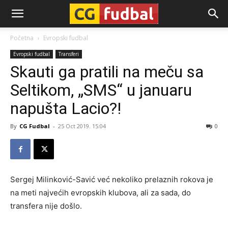
CG-
Početna
Evropski fudbal
Evropski fudbal
Transferi
Fudbal
Skauti ga pratili na meču sa
Seltikom, „SMS“ u januaru
napušta Lacio?!
By
CG Fudbal
-
25 Oct 2019. 15:04
0
Sergej Milinković-Savić već nekoliko prelaznih rokova je
na meti najvećih evropskih klubova, ali za sada, do
transfera nije došlo.