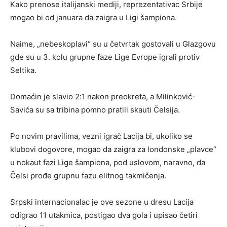
Kako prenose italijanski mediji, reprezentativac Srbije
mogao bi od januara da zaigra u Ligi šampiona.
Naime, „nebeskoplavi“ su u četvrtak gostovali u Glazgovu
gde su u 3. kolu grupne faze Lige Evrope igrali protiv
Seltika.
Domaćin je slavio 2:1 nakon preokreta, a Milinković-
Savića su sa tribina pomno pratili skauti Čelsija.
Po novim pravilima, vezni igrač Lacija bi, ukoliko se
klubovi dogovore, mogao da zaigra za londonske „plavce“
u nokaut fazi Lige šampiona, pod uslovom, naravno, da
Čelsi prođe grupnu fazu elitnog takmičenja.
Srpski internacionalac je ove sezone u dresu Lacija
odigrao 11 utakmica, postigao dva gola i upisao četiri