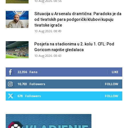
10 Aug 2026. 08:56
Situacija u Arsenalu dramtična: Paradoks je da
od tivatskih para podgorički klubovi kupuju
tivatske igrače
10 Aug 2026. 08:49
Posjeta na stadionima u 2. kolu 1. CFL: Pod
Goricom najviše gledalaca
10 Aug 2026. 08:43
22,356
Fans
LIKE
10,703
Followers
FOLLOW
678
Followers
FOLLOW