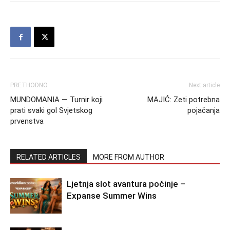
PRETHODNO
Next article
MUNDOMANIA — Turnir koji
MAJIĆ: Zeti potrebna
prati svaki gol Svjetskog
pojačanja
prvenstva
RELATED ARTICLES
MORE FROM AUTHOR
Ljetnja slot avantura počinje –
Expanse Summer Wins