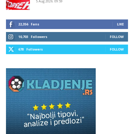
5 Aug 2026. 09:59
22,356
Fans
LIKE
10,703
Followers
FOLLOW
678
Followers
FOLLOW