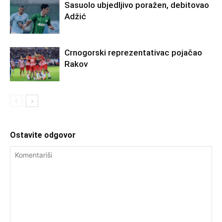
Sasuolo ubjedljivo poražen, debitovao
Adžić
Crnogorski reprezentativac pojačao
Rakov
Ostavite odgovor