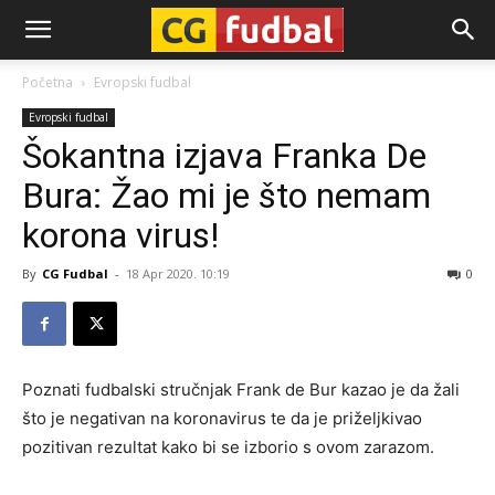
CG-
Početna
Evropski fudbal
Evropski fudbal
Fudbal
Šokantna izjava Franka De
Bura: Žao mi je što nemam
korona virus!
By
CG Fudbal
-
18 Apr 2020. 10:19
0
Poznati fudbalski stručnjak Frank de Bur kazao je da žali
što je negativan na koronavirus te da je priželjkivao
pozitivan rezultat kako bi se izborio s ovom zarazom.