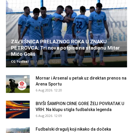
ZAVRŠNICA PRELAZNOG ROKA U ZNAKU
PETROVCA: Tri nova potpisa na stadionu Mitar
Mićo Goliš
CG Fudbal
-
6 Aug 2026. 12:26
Mornar i Arsenal u petak uz direktan prenos na
Arena Sportu
6 Aug 2026. 12:20
BIVŠI ŠAMPION CRNE GORE ŽELI POVRATAK U
VRH: Na klupu stigla fudbalska legenda
6 Aug 2026. 12:09
Fudbalski dragulj koji nikako da dočeka