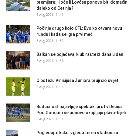
premijeru: Hoće li Lovćen ponovo biti domaćin
daleko od Cetinja?
6 Aug 2026. 11:49
Počinje drugo kolo CFL: Evo ko otvara novu
rundu i kada se igra prvi meč
6 Aug 2026. 11:39
Balkan se pojačava, klub raste iz dana u dan
6 Aug 2026. 11:36
O potezu Vinisijusa Žuniora bruji cio svijet!
6 Aug 2026. 11:14
Budućnost najavljuje spektakl protiv Dečića:
Pod Goricom se ponovo okupljaju plavo-bijeli
6 Aug 2026. 11:11
Pogledajte kako izgleda teren stadiona u