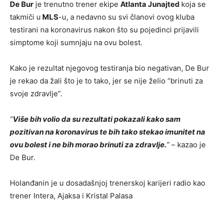
De Bur
je trenutno trener ekipe
Atlanta Junajted
koja se
takmiči u
MLS
-u, a nedavno su svi članovi ovog kluba
testirani na koronavirus nakon što su pojedinci prijavili
simptome koji sumnjaju na ovu bolest.
Kako je rezultat njegovog testiranja bio negativan, De Bur
je rekao da žali što je to tako, jer se nije želio “brinuti za
svoje zdravlje”.
“
Više bih volio da su rezultati pokazali kako sam
pozitivan na koronavirus te bih tako stekao imunitet na
ovu bolest i ne bih morao brinuti za zdravlje.
”
– kazao je
De Bur.
Holanđanin je u dosadašnjoj trenerskoj karijeri radio kao
trener Intera, Ajaksa i Kristal Palasa