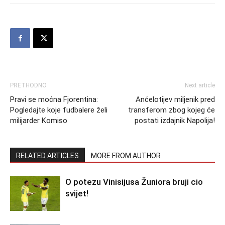
PRETHODNO
Next article
Pravi se moćna Fjorentina:
Anćelotijev miljenik pred
Pogledajte koje fudbalere želi
transferom zbog kojeg će
milijarder Komiso
postati izdajnik Napolija!
RELATED ARTICLES
MORE FROM AUTHOR
O potezu Vinisijusa Žuniora bruji cio
svijet!