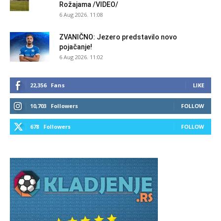
Rožajama /VIDEO/
6 Aug 2026. 11:08
ZVANIČNO: Jezero predstavilo novo
pojačanje!
6 Aug 2026. 11:02
22,356
Fans
LIKE
10,703
Followers
FOLLOW
678
Followers
FOLLOW