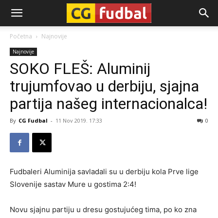
CG-
Početna
Najnovije
Najnovije
Fudbal
SOKO FLEŠ: Aluminij
trujumfovao u derbiju, sjajna
partija našeg internacionalca!
By
CG Fudbal
-
11 Nov 2019. 17:33
0
Fudbaleri Aluminija savladali su u derbiju kola Prve lige
Slovenije sastav Mure u gostima 2:4!
Novu sjajnu partiju u dresu gostujućeg tima, po ko zna