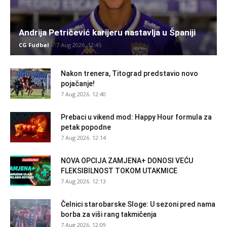
Andrija Petričević karijeru nastavlja u Španiji
CG Fudbal
-
7 Aug 2026. 12:45
Nakon trenera, Titograd predstavio novo
pojačanje!
7 Aug 2026. 12:40
Prebaci u vikend mod: Happy Hour formula za
petak popodne
7 Aug 2026. 12:14
NOVA OPCIJA ZAMJENA+ DONOSI VEĆU
FLEKSIBILNOST TOKOM UTAKMICE
7 Aug 2026. 12:13
Čelnici starobarske Sloge: U sezoni pred nama
borba za viši rang takmičenja
7 Aug 2026. 12:09