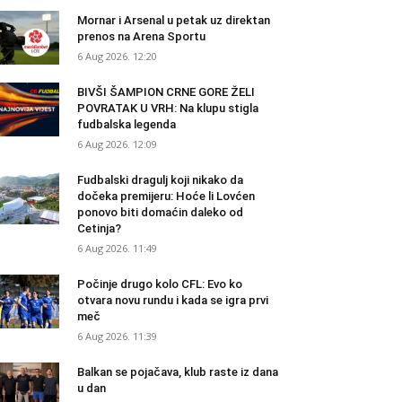
Mornar i Arsenal u petak uz direktan
prenos na Arena Sportu
6 Aug 2026. 12:20
BIVŠI ŠAMPION CRNE GORE ŽELI
POVRATAK U VRH: Na klupu stigla
fudbalska legenda
6 Aug 2026. 12:09
Fudbalski dragulj koji nikako da
dočeka premijeru: Hoće li Lovćen
ponovo biti domaćin daleko od
Cetinja?
6 Aug 2026. 11:49
Počinje drugo kolo CFL: Evo ko
otvara novu rundu i kada se igra prvi
meč
6 Aug 2026. 11:39
Balkan se pojačava, klub raste iz dana
u dan