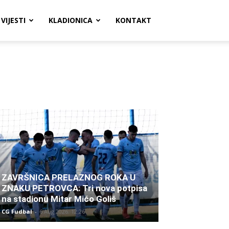
VIJESTI
KLADIONICA
KONTAKT
ZAVRŠNICA PRELAZNOG ROKA U
ZNAKU PETROVCA: Tri nova potpisa
na stadionu Mitar Mićo Goliš
CG Fudbal
-
6 Aug 2026. 12:26