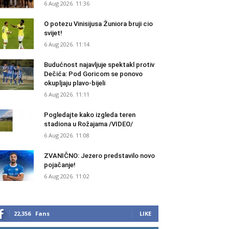
6 Aug 2026. 11:36
O potezu Vinisijusa Žuniora bruji cio
svijet!
6 Aug 2026. 11:14
Budućnost najavljuje spektakl protiv
Dečića: Pod Goricom se ponovo
okupljaju plavo-bijeli
6 Aug 2026. 11:11
Pogledajte kako izgleda teren
stadiona u Rožajama /VIDEO/
6 Aug 2026. 11:08
ZVANIČNO: Jezero predstavilo novo
pojačanje!
6 Aug 2026. 11:02
22,356
Fans
LIKE