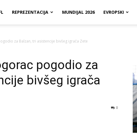
FL
REPREZENTACIJA
MUNDIJAL 2026
EVROPSKI
odio za Balzan, tri asistencije bivšeg igrača Zete
gorac pogodio za
encije bivšeg igrača
0