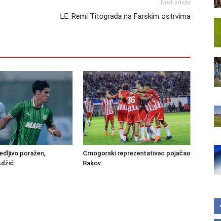
Next article
LE: Remi Titograda na Farskim ostrvima
edljivo poražen,
Crnogorski reprezentativac pojačao
Adžić
Rakov