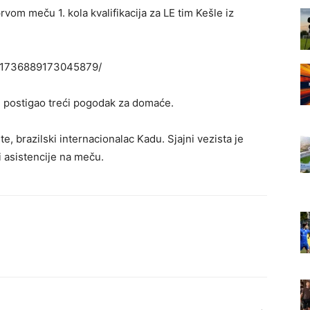
rvom meču 1. kola kvalifikacija za LE tim Kešle iz
s/1736889173045879/
e postigao treći pogodak za domaće.
e, brazilski internacionalac Kadu. Sjajni vezista je
i asistencije na meču.