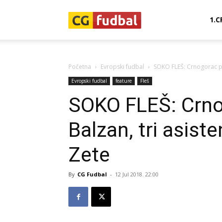
CG-
1.C
Fudbal
Početna
Evropski fudbal
SOKO FLEŠ: Crnogorac pog
Evropski fudbal
feature
Fleš
SOKO FLEŠ: Crno
Balzan, tri asist
Zete
By
CG Fudbal
-
12 Jul 2018. 22:00