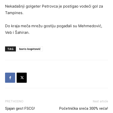
Nekadašnji golgeter Petrovca je postigao vodeći gol za
Tampines.
Do kraja meča mrežu gostiju pogađali su Mehmedović,
Veb i Šahiran.
TAG
boris kopitović
PRETHODNO
Next article
Sjajan gest FSCG!
Početnička sreća 300% veća!