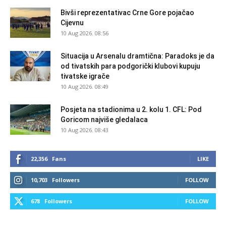
Bivši reprezentativac Crne Gore pojačao
Cijevnu
10 Aug 2026. 08:56
Situacija u Arsenalu dramtična: Paradoks je da
od tivatskih para podgorički klubovi kupuju
tivatske igrače
10 Aug 2026. 08:49
Posjeta na stadionima u 2. kolu 1. CFL: Pod
Goricom najviše gledalaca
10 Aug 2026. 08:43
22,356
Fans
LIKE
10,703
Followers
FOLLOW
678
Followers
FOLLOW