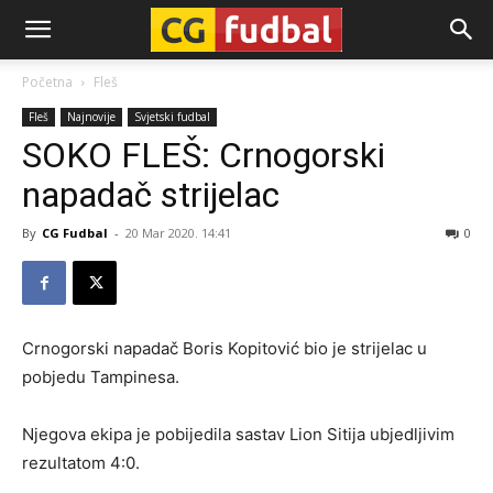
CG-
Početna
Fleš
Fleš
Najnovije
Svjetski fudbal
Fudbal
SOKO FLEŠ: Crnogorski
napadač strijelac
By
CG Fudbal
-
20 Mar 2020. 14:41
0
Crnogorski napadač Boris Kopitović bio je strijelac u
pobjedu Tampinesa.
Njegova ekipa je pobijedila sastav Lion Sitija ubjedljivim
rezultatom 4:0.