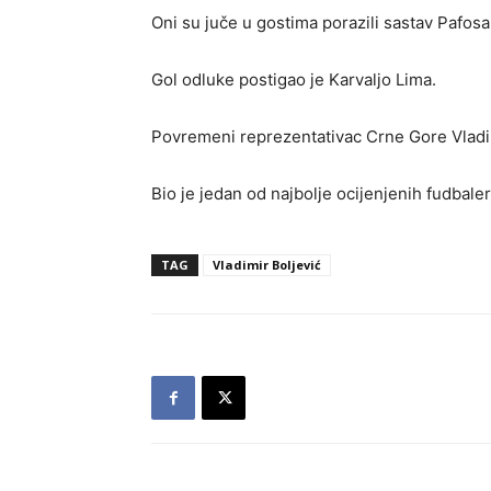
Oni su juče u gostima porazili sastav Pafosa 
Gol odluke postigao je Karvaljo Lima.
Povremeni reprezentativac Crne Gore Vladim
Bio je jedan od najbolje ocijenjenih fudbale
TAG
Vladimir Boljević