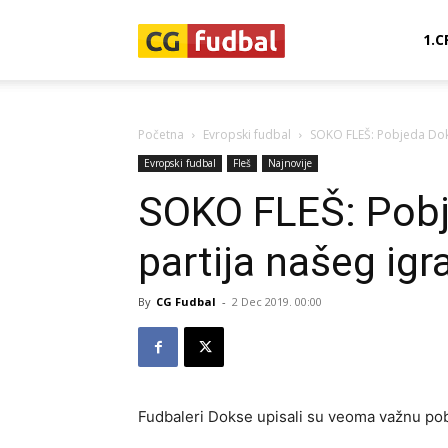
CG-
1.C
Fudbal
Početna
Evropski fudbal
SOKO FLEŠ: Pobjeda Doks
Evropski fudbal
Fleš
Najnovije
SOKO FLEŠ: Pobj
partija našeg igr
By
CG Fudbal
-
2 Dec 2019. 00:00
Fudbaleri Dokse upisali su veoma važnu po