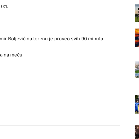
0:1.
ir Boljević na terenu je proveo svih 90 minuta.
ra na meču.