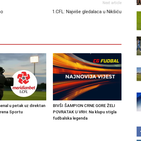
Next article
mo
1.CFL: Najviše gledalaca u Nikšiću
senal u petak uz direktan
BIVŠI ŠAMPION CRNE GORE ŽELI
Arena Sportu
POVRATAK U VRH: Na klupu stigla
fudbalska legenda