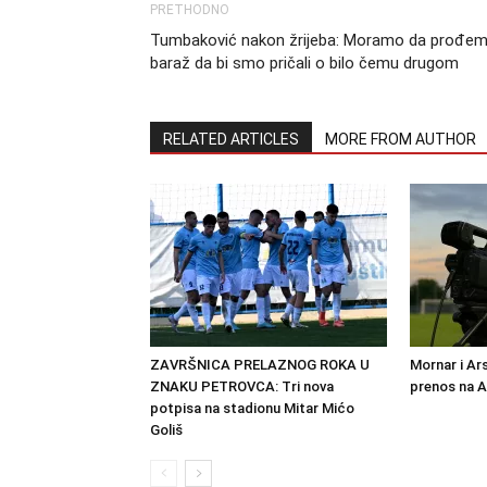
PRETHODNO
Tumbaković nakon žrijeba: Moramo da prođe
baraž da bi smo pričali o bilo čemu drugom
RELATED ARTICLES
MORE FROM AUTHOR
ZAVRŠNICA PRELAZNOG ROKA U
Mornar i Ar
ZNAKU PETROVCA: Tri nova
prenos na 
potpisa na stadionu Mitar Mićo
Goliš