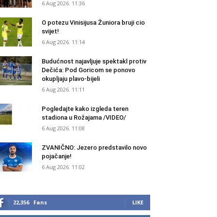
6 Aug 2026. 11:36
O potezu Vinisijusa Žuniora bruji cio
svijet!
6 Aug 2026. 11:14
Budućnost najavljuje spektakl protiv
Dečića: Pod Goricom se ponovo
okupljaju plavo-bijeli
6 Aug 2026. 11:11
Pogledajte kako izgleda teren
stadiona u Rožajama /VIDEO/
6 Aug 2026. 11:08
ZVANIČNO: Jezero predstavilo novo
pojačanje!
6 Aug 2026. 11:02
22,356
Fans
LIKE