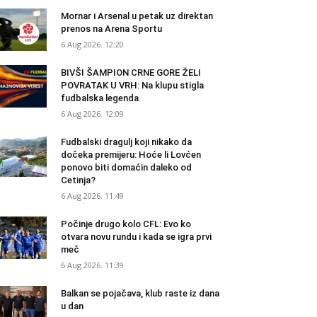
Mornar i Arsenal u petak uz direktan
prenos na Arena Sportu
6 Aug 2026. 12:20
BIVŠI ŠAMPION CRNE GORE ŽELI
POVRATAK U VRH: Na klupu stigla
fudbalska legenda
6 Aug 2026. 12:09
Fudbalski dragulj koji nikako da
dočeka premijeru: Hoće li Lovćen
ponovo biti domaćin daleko od
Cetinja?
6 Aug 2026. 11:49
Počinje drugo kolo CFL: Evo ko
otvara novu rundu i kada se igra prvi
meč
6 Aug 2026. 11:39
Balkan se pojačava, klub raste iz dana
u dan