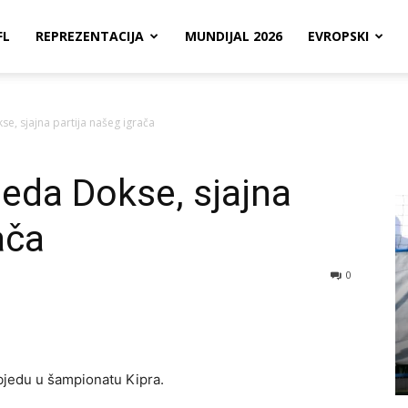
FL
REPREZENTACIJA
MUNDIJAL 2026
EVROPSKI
e, sjajna partija našeg igrača
eda Dokse, sjajna
ača
0
bjedu u šampionatu Kipra.