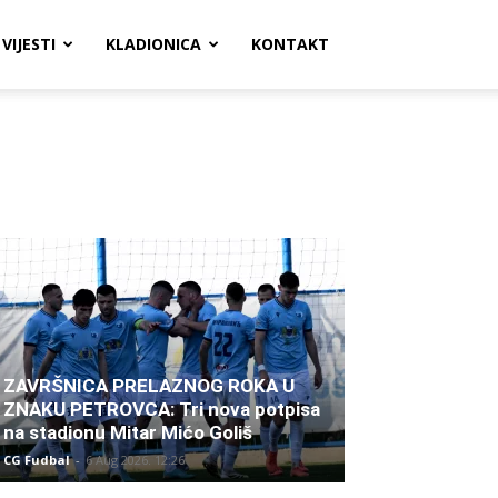
VIJESTI
KLADIONICA
KONTAKT
ZAVRŠNICA PRELAZNOG ROKA U
ZNAKU PETROVCA: Tri nova potpisa
na stadionu Mitar Mićo Goliš
CG Fudbal
-
6 Aug 2026. 12:26