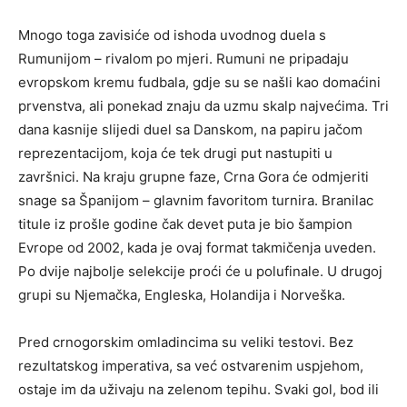
Mnogo toga zavisiće od ishoda uvodnog duela s
Rumunijom – rivalom po mjeri. Rumuni ne pripadaju
evropskom kremu fudbala, gdje su se našli kao domaćini
prvenstva, ali ponekad znaju da uzmu skalp najvećima. Tri
dana kasnije slijedi duel sa Danskom, na papiru jačom
reprezentacijom, koja će tek drugi put nastupiti u
završnici. Na kraju grupne faze, Crna Gora će odmjeriti
snage sa Španijom – glavnim favoritom turnira. Branilac
titule iz prošle godine čak devet puta je bio šampion
Evrope od 2002, kada je ovaj format takmičenja uveden.
Po dvije najbolje selekcije proći će u polufinale. U drugoj
grupi su Njemačka, Engleska, Holandija i Norveška.
Pred crnogorskim omladincima su veliki testovi. Bez
rezultatskog imperativa, sa već ostvarenim uspjehom,
ostaje im da uživaju na zelenom tepihu. Svaki gol, bod ili