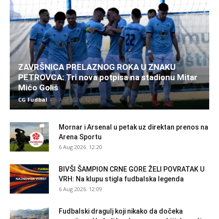
ZAVRŠNICA PRELAZNOG ROKA U ZNAKU
PETROVCA: Tri nova potpisa na stadionu Mitar
Mićo Goliš
CG Fudbal
-
6 Aug 2026. 12:26
Mornar i Arsenal u petak uz direktan prenos na
Arena Sportu
6 Aug 2026. 12:20
BIVŠI ŠAMPION CRNE GORE ŽELI POVRATAK U
VRH: Na klupu stigla fudbalska legenda
6 Aug 2026. 12:09
Fudbalski dragulj koji nikako da dočeka