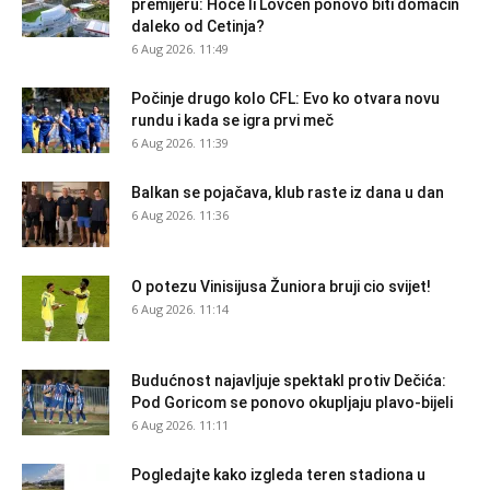
premijeru: Hoće li Lovćen ponovo biti domaćin
daleko od Cetinja?
6 Aug 2026. 11:49
Počinje drugo kolo CFL: Evo ko otvara novu
rundu i kada se igra prvi meč
6 Aug 2026. 11:39
Balkan se pojačava, klub raste iz dana u dan
6 Aug 2026. 11:36
O potezu Vinisijusa Žuniora bruji cio svijet!
6 Aug 2026. 11:14
Budućnost najavljuje spektakl protiv Dečića:
Pod Goricom se ponovo okupljaju plavo-bijeli
6 Aug 2026. 11:11
Pogledajte kako izgleda teren stadiona u