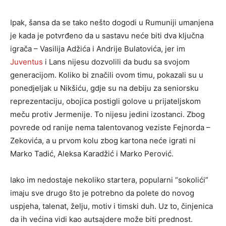
Ipak, šansa da se tako nešto dogodi u Rumuniji umanjena
je kada je potvrđeno da u sastavu neće biti dva ključna
igrača – Vasilija Adžića i Andrije Bulatovića, jer im
Juventus
i Lans nijesu dozvolili da budu sa svojom
generacijom. Koliko bi značili ovom timu, pokazali su u
ponedjeljak u Nikšiću, gdje su na debiju za seniorsku
reprezentaciju, obojica postigli golove u prijateljskom
meču protiv Jermenije. To nijesu jedini izostanci. Zbog
povrede od ranije nema talentovanog veziste Fejnorda –
Zekovića, a u prvom kolu zbog kartona neće igrati ni
Marko Tadić, Aleksa Karadžić i Marko Perović.
Iako im nedostaje nekoliko startera, popularni “sokolići”
imaju sve drugo što je potrebno da polete do novog
uspjeha, talenat, želju, motiv i timski duh. Uz to, činjenica
da ih većina vidi kao autsajdere može biti prednost.