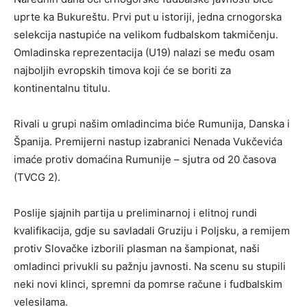
uprte ka Bukureštu. Prvi put u istoriji, jedna crnogorska
selekcija nastupiće na velikom fudbalskom takmičenju.
Omladinska reprezentacija (U19) nalazi se među osam
najboljih evropskih timova koji će se boriti za
kontinentalnu titulu.
Rivali u grupi našim omladincima biće Rumunija, Danska i
Španija. Premijerni nastup izabranici Nenada Vukčevića
imaće protiv domaćina Rumunije – sjutra od 20 časova
(TVCG 2).
Poslije sjajnih partija u preliminarnoj i elitnoj rundi
kvalifikacija, gdje su savladali Gruziju i Poljsku, a remijem
protiv Slovačke izborili plasman na šampionat, naši
omladinci privukli su pažnju javnosti. Na scenu su stupili
neki novi klinci, spremni da pomrse račune i fudbalskim
velesilama.