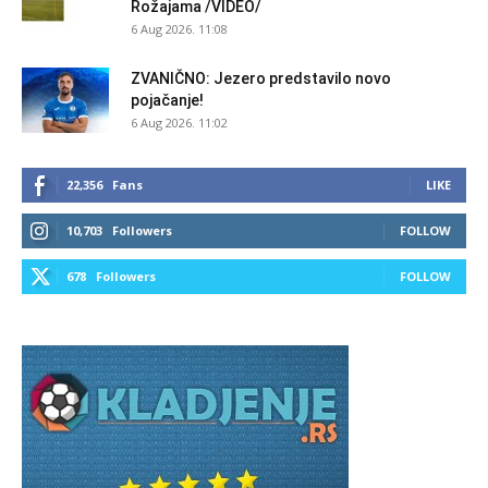
Rožajama /VIDEO/
6 Aug 2026. 11:08
ZVANIČNO: Jezero predstavilo novo
pojačanje!
6 Aug 2026. 11:02
22,356
Fans
LIKE
10,703
Followers
FOLLOW
678
Followers
FOLLOW