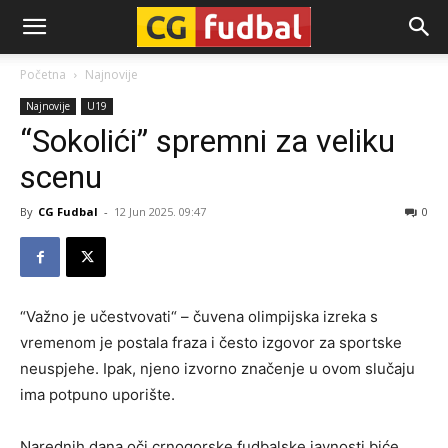
CG-
Početna
Najnovije
Najnovije
U19
Fudbal
“Sokolići” spremni za veliku
scenu
By
CG Fudbal
-
12 Jun 2025. 09:47
0
“Važno je učestvovati“ – čuvena olimpijska izreka s
vremenom je postala fraza i često izgovor za sportske
neuspjehe. Ipak, njeno izvorno značenje u ovom slučaju
ima potpuno uporište.
Narednih dana oči crnogorske fudbalske javnosti biće