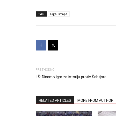
TAG
Liga Evrope
PRETHODNO
LŠ: Dinamo igra za istoriju protiv Šahtjora
RELATED ARTICLES
MORE FROM AUTHOR