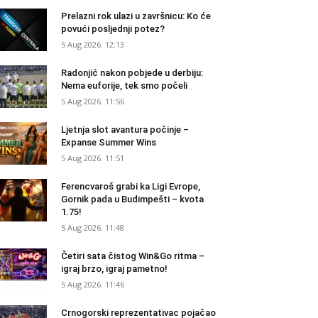
Prelazni rok ulazi u završnicu: Ko će
povući posljednji potez?
5 Aug 2026. 12:13
Radonjić nakon pobjede u derbiju:
Nema euforije, tek smo počeli
5 Aug 2026. 11:56
Ljetnja slot avantura počinje –
Expanse Summer Wins
5 Aug 2026. 11:51
Ferencvaroš grabi ka Ligi Evrope,
Gornik pada u Budimpešti – kvota
1.75!
5 Aug 2026. 11:48
Četiri sata čistog Win&Go ritma –
igraj brzo, igraj pametno!
5 Aug 2026. 11:46
Crnogorski reprezentativac pojačao