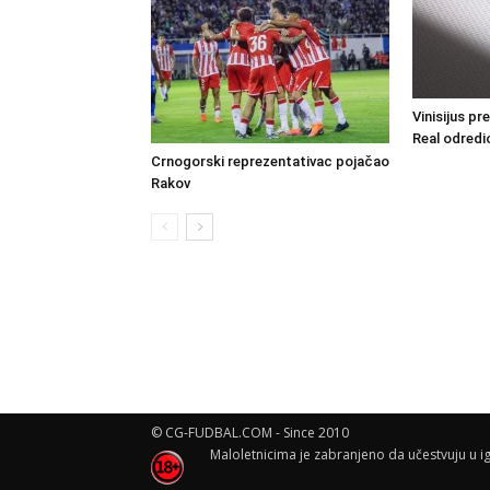
Vinisijus pr
Real odredio
Crnogorski reprezentativac pojačao
Rakov
© CG-FUDBAL.COM - Since 2010
Maloletnicima je zabranjeno da učestvuju u ig