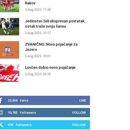
Rakov
5 Aug 2026. 11:38
Jedinstvo želi ekspresan povratak,
ostali traže svoju šansu
5 Aug 2026. 10:57
ZVANIČNO: Novo pojačanje za
Jezero
5 Aug 2026. 10:01
Lovćen dobio novo pojačanje
5 Aug 2026. 09:59
22,356
Fans
LIKE
10,703
Followers
FOLLOW
678
Followers
FOLLOW