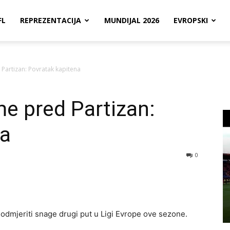
FL
REPREZENTACIJA
MUNDIJAL 2026
EVROPSKI
 Partizan: Povratak kapitena
me pred Partizan:
na
0
 odmjeriti snage drugi put u Ligi Evrope ove sezone.