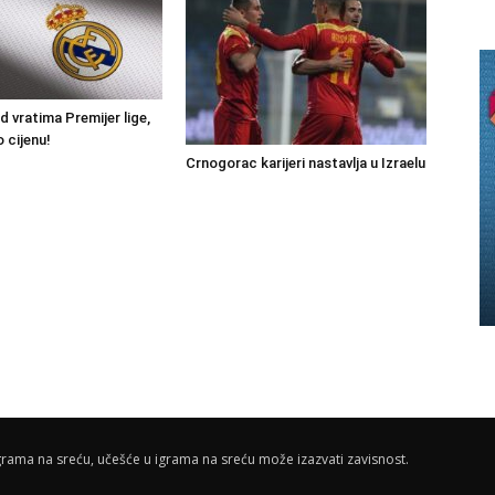
ed vratima Premijer lige,
 cijenu!
Crnogorac karijeri nastavlja u Izraelu
rama na sreću, učešće u igrama na sreću može izazvati zavisnost.