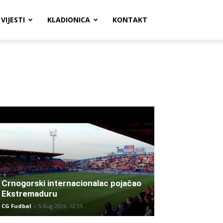
VIJESTI
KLADIONICA
KONTAKT
Crnogorski internacionalac pojačao
Ekstremaduru
CG Fudbal
-
5 Aug 2026. 12:35