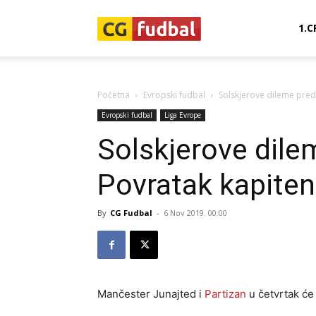
CG-
1.C
Fudbal
Početna
Evropski fudbal
Solskjerove dileme pred
Evropski fudbal
Liga Evrope
Solskjerove dile
Povratak kapite
By
CG Fudbal
-
6 Nov 2019. 00:00
Mančester Junajted i
Partizan
u četvrtak će