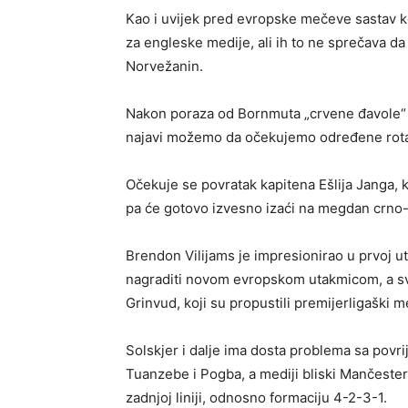
Kao i uvijek pred evropske mečeve sastav ko
za engleske medije, ali ih to ne sprečava da
Norvežanin.
Nakon poraza od Bornmuta „crvene đavole“ 
najavi možemo da očekujemo određene rotaci
Očekuje se povratak kapitena Ešlija Janga, 
pa će gotovo izvesno izaći na megdan crno-
Brendon Vilijams je impresionirao u prvoj u
nagraditi novom evropskom utakmicom, a sv
Grinvud, koji su propustili premijerligaški 
Solskjer i dalje ima dosta problema sa povri
Tuanzebe i Pogba, a mediji bliski Mančester 
zadnjoj liniji, odnosno formaciju 4-2-3-1.