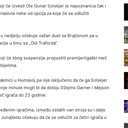
ji će izvesti Ole Gunar Solskjer je nepoznanica čak i
 naslute neke od opcija za koje će se odlučiti
u nedjelju očekuje važan duel sa Brajtonom pa u
je u timu sa „Old Traforda“.
koji će zbog suspenzije propustiti premijerligaški meč
bijelima.
takmici u Humskoj pa nije isključeno da će ga Solskjer
oje minute mogli bi da dobiju Džejms Garner i Mejson
meč igrača do 23 godine.
jeđenim igračima, između ostalih van stroja su i dalje
Junajtedu očekuju da će se odlučiti za četiri igrača u