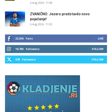
6 Aug 2026. 11:08
ZVANIČNO: Jezero predstavilo novo
pojačanje!
6 Aug 2026. 11:02
22,356
Fans
LIKE
10,703
Followers
FOLLOW
678
Followers
FOLLOW