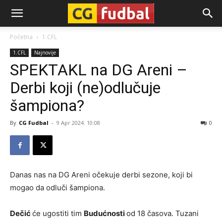
CG-
Početna
1.CFL
1.CFL
Najnovije
Fudbal
SPEKTAKL na DG Areni –
Derbi koji (ne)odlučuje
šampiona?
By
CG Fudbal
-
9 Apr 2024. 10:08
0
Danas nas na DG Areni očekuje derbi sezone, koji bi
mogao da odluči šampiona.
Dečić
će ugostiti tim
Budućnosti
od 18 časova. Tuzani