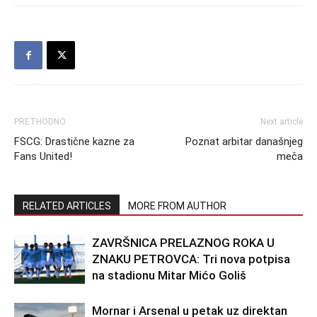
PRETHODNO
Next article
FSCG: Drastične kazne za
Poznat arbitar današnjeg
Fans United!
meča
RELATED ARTICLES
MORE FROM AUTHOR
ZAVRŠNICA PRELAZNOG ROKA U
ZNAKU PETROVCA: Tri nova potpisa
na stadionu Mitar Mićo Goliš
Mornar i Arsenal u petak uz direktan