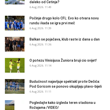
daleko od Cetinja?
6 Aug 2026. 11:49
Počinje drugo kolo CFL: Evo ko otvara novu
rundu i kada se igra prvi meč
6 Aug 2026. 11:39
Balkan se pojačava, klub raste iz dana u dan
6 Aug 2026. 11:36
O potezu Vinisijusa Žuniora bruji cio svijet!
6 Aug 2026. 11:14
Budućnost najavljuje spektakl protiv Dečića:
Pod Goricom se ponovo okupljaju plavo-bijeli
6 Aug 2026. 11:11
Pogledajte kako izgleda teren stadiona u
Rožajama /VIDEO/