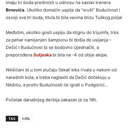
imaju tri boda prednosti u odnosu na sastav trenera
Brnovića
. Ukoliko domaćin uspije da “sruši” Budućnost i
osvoji sva tri boda, titula bi bila veoma blizu Tuškog polja!
Međutim, ukoliko gosti uspiju da stignu do trijumfa, trka
za pehar namijenjen šampionu bi došla do usijanja –
Dečić i Budućnost bi se bodovno izjednačili, a
preporođena
Sutjeska
bi bila na -4 od obije ekipe.
Nikšićani bi u tom slučaju čekali kiks rivala u nekom od
narednih kola, a treba naglasiti da Dečić dočekuju u
Nikšiću, a protiv Budućnosti će igrati u Podgorici…
Početak današnjeg derbija zakazan je za 18h.
TAG
1.CFL