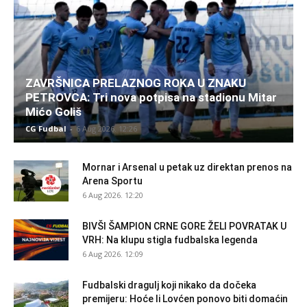
ZAVRŠNICA PRELAZNOG ROKA U ZNAKU
PETROVCA: Tri nova potpisa na stadionu Mitar
Mićo Goliš
CG Fudbal
-
6 Aug 2026. 12:26
Mornar i Arsenal u petak uz direktan prenos na
Arena Sportu
6 Aug 2026. 12:20
BIVŠI ŠAMPION CRNE GORE ŽELI POVRATAK U
VRH: Na klupu stigla fudbalska legenda
6 Aug 2026. 12:09
Fudbalski dragulj koji nikako da dočeka
premijeru: Hoće li Lovćen ponovo biti domaćin