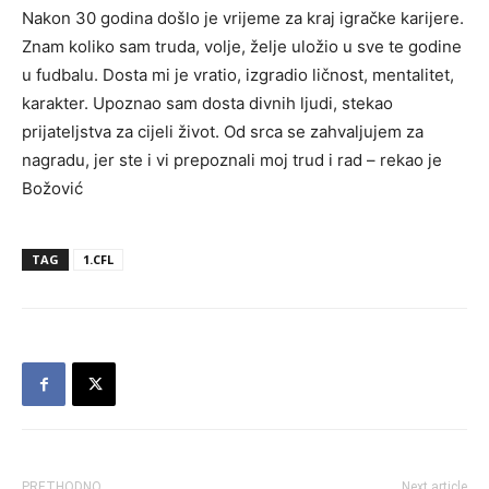
Nakon 30 godina došlo je vrijeme za kraj igračke karijere.
Znam koliko sam truda, volje, želje uložio u sve te godine
u fudbalu. Dosta mi je vratio, izgradio ličnost, mentalitet,
karakter. Upoznao sam dosta divnih ljudi, stekao
prijateljstva za cijeli život. Od srca se zahvaljujem za
nagradu, jer ste i vi prepoznali moj trud i rad – rekao je
Božović
TAG
1.CFL
PRETHODNO
Next article