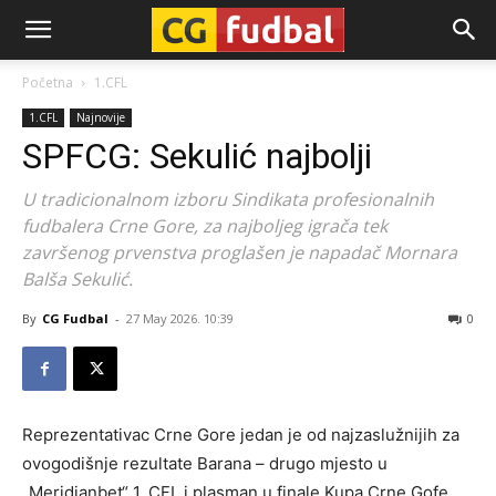
CG-
Početna
1.CFL
1.CFL
Najnovije
Fudbal
SPFCG: Sekulić najbolji
U tradicionalnom izboru Sindikata profesionalnih
fudbalera Crne Gore, za najboljeg igrača tek
završenog prvenstva proglašen je napadač Mornara
Balša Sekulić.
By
CG Fudbal
-
27 May 2026. 10:39
0
Reprezentativac Crne Gore jedan je od najzaslužnijih za
ovogodišnje rezultate Barana – drugo mjesto u
„Meridianbet“ 1. CFL i plasman u finale Kupa Crne Gofe.