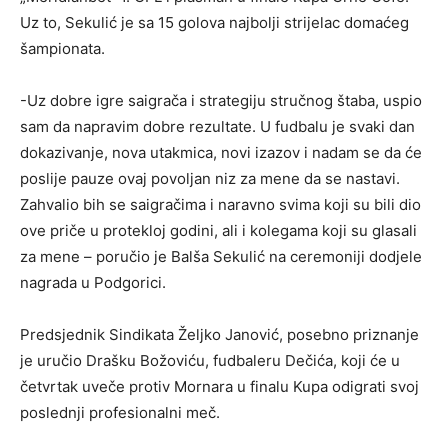
Uz to, Sekulić je sa 15 golova najbolji strijelac domaćeg
šampionata.
-Uz dobre igre saigrača i strategiju stručnog štaba, uspio
sam da napravim dobre rezultate. U fudbalu je svaki dan
dokazivanje, nova utakmica, novi izazov i nadam se da će
poslije pauze ovaj povoljan niz za mene da se nastavi.
Zahvalio bih se saigračima i naravno svima koji su bili dio
ove priče u protekloj godini, ali i kolegama koji su glasali
za mene – poručio je Balša Sekulić na ceremoniji dodjele
nagrada u Podgorici.
Predsjednik Sindikata Željko Janović, posebno priznanje
je uručio Drašku Božoviću, fudbaleru Dečića, koji će u
četvrtak uveče protiv Mornara u finalu Kupa odigrati svoj
poslednji profesionalni meč.