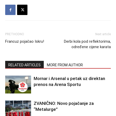
PRETHODNO
Next article
Francuz pojačao Iskru!
Derbi kola pod reflektorima,
određene cijene karata
RELATED ARTICLES
MORE FROM AUTHOR
Mornar i Arsenal u petak uz direktan
prenos na Arena Sportu
ZVANIČNO: Novo pojačanje za
“Metalurge”