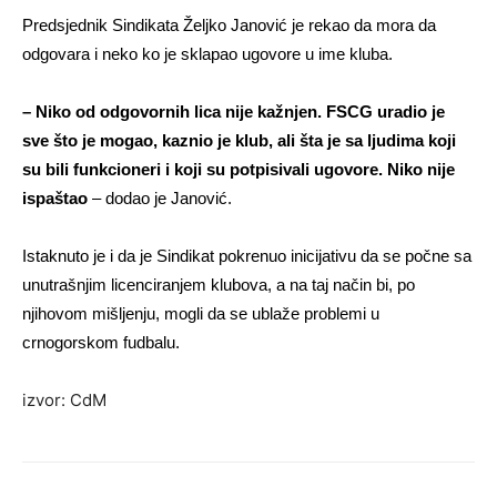
Predsjednik Sindikata Željko Janović je rekao da mora da
odgovara i neko ko je sklapao ugovore u ime kluba.
– Niko od odgovornih lica nije kažnjen. FSCG uradio je
sve što je mogao, kaznio je klub, ali šta je sa ljudima koji
su bili funkcioneri i koji su potpisivali ugovore. Niko nije
ispaštao
– dodao je Janović.
Istaknuto je i da je Sindikat pokrenuo inicijativu da se počne sa
unutrašnjim licenciranjem klubova, a na taj način bi, po
njihovom mišljenju, mogli da se ublaže problemi u
crnogorskom fudbalu.
izvor: CdM