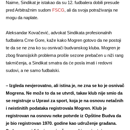
Naime, Sindikat je istakao da su 12. fudbalera dobili presude
pred Arbitražnim sudom
FSCG
, ali da svoja potraživanja ne
mogu da naplate.
Aleksandar Kovačević, advokat Sindikata profesionalnih
fudbalera Crne Gore, kaže kako Mogren gotovo da ne postoji
te da se ne zna ko su osnivači budvanskog kluba. Mogren je
zbog finansijskih problema prošle sezone prebačen u niži rang
takmičenja, a Sindikat smatra da će posla imati i redovni
sudovi, a ne samo fudbalski.
– Izgleda nevjerovatno, ali istina je, ne zna se ko je osnivač
Mogrena. Ne može to da se utvrdi, takav klub nije smio da
se registruje u Upravi za sport, koja je na osnovu netačnih
i neistinitih podataka registrovala Mogren. Klub je
registrovan na osnovu neke potvrde iz Opštine Budva da
je bio registrovan 1970. godine kao udruženje građana.