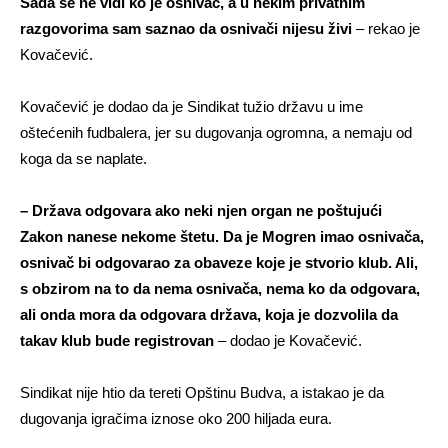
Sada se ne vidi ko je osnivač, a u nekim privatnim
razgovorima sam saznao da osnivači nijesu živi
– rekao je
Kovačević.
Kovačević je dodao da je Sindikat tužio državu u ime
oštećenih fudbalera, jer su dugovanja ogromna, a nemaju od
koga da se naplate.
– Država odgovara ako neki njen organ ne poštujući
Zakon nanese nekome štetu. Da je Mogren imao osnivača,
osnivač bi odgovarao za obaveze koje je stvorio klub. Ali,
s obzirom na to da nema osnivača, nema ko da odgovara,
ali onda mora da odgovara država, koja je dozvolila da
takav klub bude registrovan
– dodao je Kovačević.
Sindikat nije htio da tereti Opštinu Budva, a istakao je da
dugovanja igračima iznose oko 200 hiljada eura.