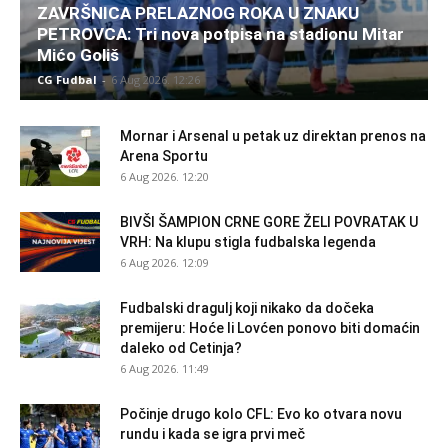
ZAVRŠNICA PRELAZNOG ROKA U ZNAKU
PETROVCA: Tri nova potpisa na stadionu Mitar
Mićo Goliš
CG Fudbal
-
6 Aug 2026. 12:26
Mornar i Arsenal u petak uz direktan prenos na
Arena Sportu
6 Aug 2026. 12:20
BIVŠI ŠAMPION CRNE GORE ŽELI POVRATAK U
VRH: Na klupu stigla fudbalska legenda
6 Aug 2026. 12:09
Fudbalski dragulj koji nikako da dočeka
premijeru: Hoće li Lovćen ponovo biti domaćin
daleko od Cetinja?
6 Aug 2026. 11:49
Počinje drugo kolo CFL: Evo ko otvara novu
rundu i kada se igra prvi meč