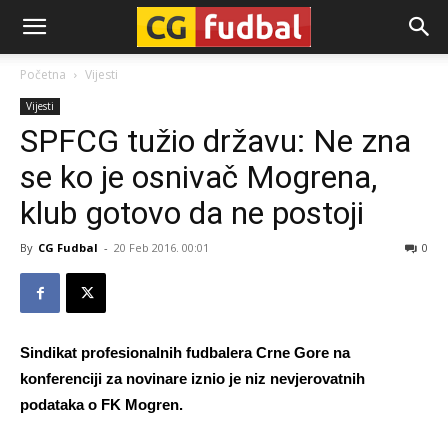
CG-
Početna
Vijesti
Vijesti
Fudbal
SPFCG tužio državu: Ne zna
se ko je osnivač Mogrena,
klub gotovo da ne postoji
By
CG Fudbal
-
20 Feb 2016. 00:01
0
Sindikat profesionalnih fudbalera Crne Gore na
konferenciji za novinare iznio je niz nevjerovatnih
podataka o FK Mogren.