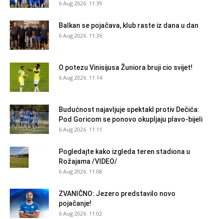
6 Aug 2026. 11:39
Balkan se pojačava, klub raste iz dana u dan
6 Aug 2026. 11:36
O potezu Vinisijusa Žuniora bruji cio svijet!
6 Aug 2026. 11:14
Budućnost najavljuje spektakl protiv Dečića:
Pod Goricom se ponovo okupljaju plavo-bijeli
6 Aug 2026. 11:11
Pogledajte kako izgleda teren stadiona u
Rožajama /VIDEO/
6 Aug 2026. 11:08
ZVANIČNO: Jezero predstavilo novo
pojačanje!
6 Aug 2026. 11:02