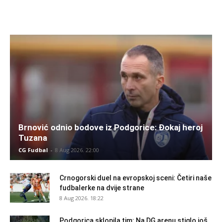
Brnović odnio bodove iz Podgorice: Đokaj heroj
Tuzana
CG Fudbal
-
8 Aug 2026. 22:00
Crnogorski duel na evropskoj sceni: Četiri naše
fudbalerke na dvije strane
8 Aug 2026. 18:22
Podgorica sklopila tim: Na DG arenu stiglo još