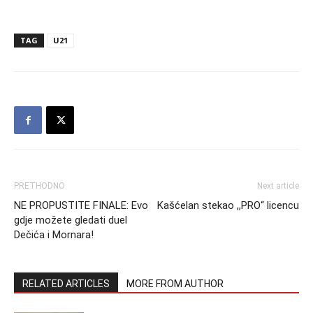
TAG
U21
PRETHODNO
Next article
NE PROPUSTITE FINALE: Evo
Kašćelan stekao ,,PRO“ licencu
gdje možete gledati duel
Dečića i Mornara!
RELATED ARTICLES
MORE FROM AUTHOR