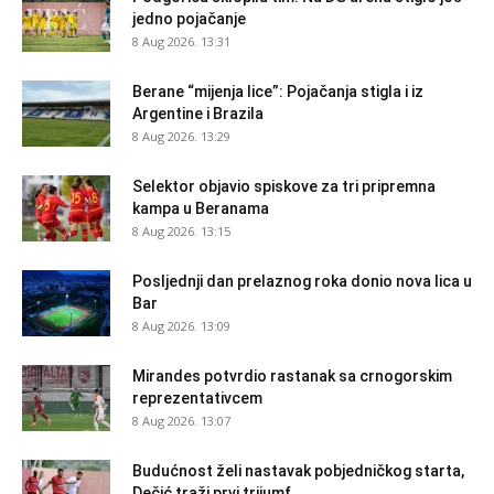
jedno pojačanje
8 Aug 2026. 13:31
Berane “mijenja lice”: Pojačanja stigla i iz
Argentine i Brazila
8 Aug 2026. 13:29
Selektor objavio spiskove za tri pripremna
kampa u Beranama
8 Aug 2026. 13:15
Posljednji dan prelaznog roka donio nova lica u
Bar
8 Aug 2026. 13:09
Mirandes potvrdio rastanak sa crnogorskim
reprezentativcem
8 Aug 2026. 13:07
Budućnost želi nastavak pobjedničkog starta,
Dečić traži prvi trijumf