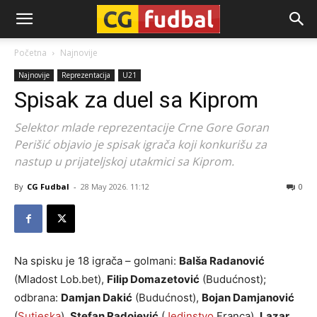
CG-
Početna
Najnovije
Najnovije
Reprezentacija
U21
Fudbal
Spisak za duel sa Kiprom
Selektor mlade reprezentacije Crne Gore Goran
Perišić objavio je spisak igrača koji konkurišu za
nastup u prijateljskoj utakmici sa Kiprom.
By
CG Fudbal
-
28 May 2026. 11:12
0
Na spisku je 18 igrača – golmani:
Balša Radanović
(Mladost Lob.bet),
Filip Domazetović
(Budućnost);
odbrana:
Damjan Dakić
(Budućnost),
Bojan Damjanović
(
Sutjeska
),
Stefan Radojević
(
Jedinstvo
Franca),
Lazar