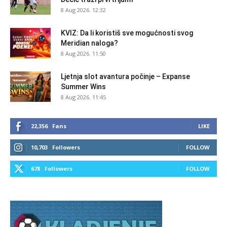
8 Aug 2026. 12:32
KVIZ: Da li koristiš sve mogućnosti svog
Meridian naloga?
8 Aug 2026. 11:50
Ljetnja slot avantura počinje – Expanse
Summer Wins
8 Aug 2026. 11:45
22,356
Fans
LIKE
10,703
Followers
FOLLOW
678
Followers
FOLLOW