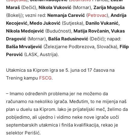
Maraš
(Dečić),
Nikola Vuković
(Mornar),
Zarija Mugoša
(Bokelj); vezni red:
Nemanja Carević
(
Petrovac
),
Andrija
Kecojević, Medo Juković
(Sutjeska),
Danilo Vukanić,
Nikola Medojević
(Budućnost),
Matija Rovčanin, Vukas
Dragović
(Mornar),
Balša Radusinović
(Dečić); napad:
Balša Mrvaljević
(Železjarne Podbrezova, Slovačka),
Filip
Perović
(LASK, Austrija).
Utakmica sa Kiprom igra se 5. juna od 17 časova na
Trening kampu
FSCG
.
– Imamo određenih problema jer ne možemo da
računamo na nekoliko igrača. Međutim, to ne mijenja naš
plan u duelu sa Kiprom. Iako je prijateljski meč, želimo da
pobijedimo, ali ujedno i vidimo neke nove igrače uoči
septembarskih utakmica i finiša kvalifikacija, rekao je
selektor Perišić.