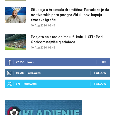
Situacija u Arsenalu dramtična: Paradoks je da
od tivatskih para podgorički klubovi kupuju
tivatske igrače
10 Aug 2026. 08:49
Posjeta na stadionima u 2. kolu 1. CFL: Pod
Goricom najviše gledalaca
10 Aug 2026. 08:43
22,356
Fans
LIKE
10,703
Followers
FOLLOW
678
Followers
FOLLOW