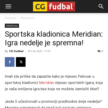
CG-
Početna
Kladionica
Kladionica
Fudbal
Sportska kladionica Meridian:
Igra nedelje je spremna!
By
CG Fudbal
-
18 Feb 2022. 17:23
0
Imali ste prilike da zapazite kako je mjesec Februar u
sportskoj kladionici
Meridian
mjesec sportskih igara, koja
je vaša omiljena igra bez koje ne možete zamisliti tiket?
Jeste li učestvovali u promociji predhodne dvije nedelje?
Moramo napomenuti da igrač koji na kraju mjeseca