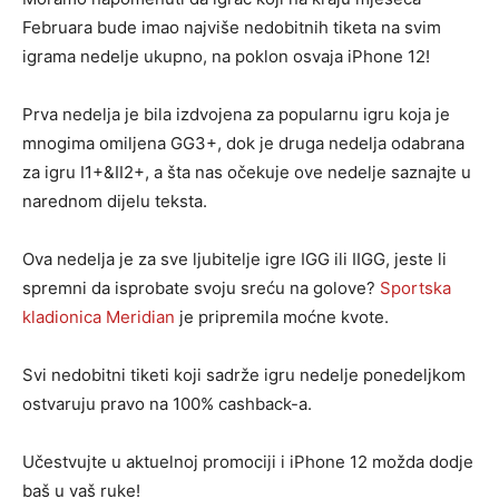
Februara bude imao najviše nedobitnih tiketa na svim
igrama nedelje ukupno, na poklon osvaja iPhone 12!
Prva nedelja je bila izdvojena za popularnu igru koja je
mnogima omiljena GG3+, dok je druga nedelja odabrana
za igru I1+&II2+, a šta nas očekuje ove nedelje saznajte u
narednom dijelu teksta.
Ova nedelja je za sve ljubitelje igre IGG ili IIGG, jeste li
spremni da isprobate svoju sreću na golove?
Sportska
kladionica
Meridian
je pripremila moćne kvote.
Svi nedobitni tiketi koji sadrže igru nedelje ponedeljkom
ostvaruju pravo na 100% cashback-a.
Učestvujte u aktuelnoj promociji i iPhone 12 možda dodje
baš u vaš ruke!