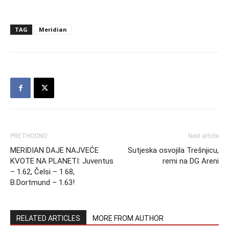
TAG
Meridian
PRETHODNO
Next article
MERIDIAN DAJE NAJVEĆE
Sutjeska osvojila Trešnjicu,
KVOTE NA PLANETI: Juventus
remi na DG Areni
– 1.62, Čelsi – 1.68,
B.Dortmund – 1.63!
RELATED ARTICLES
MORE FROM AUTHOR