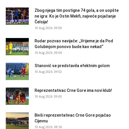
Zbog njega tim postigne 74 gola, a on uopšte
ne igra: Ko je Ostin Mekfi, najveće pojačanje
Čelsija!
10 Aug 2026. 09:09
Rudar pozvao navijače: „Vrijeme je da Pod
Golubinjom ponovo bude kao nekad“
10 Aug 2026. 09:06
Stanović se predstavila efektnim golom
10 Aug 2026. 09:02
Reprezentativac Crne Gore ima novi klub!
10 Aug 2026. 09:00
Bivši reprezentativac Crne Gore pojačao
Cijevnu
10 Aug 2026. 08:56