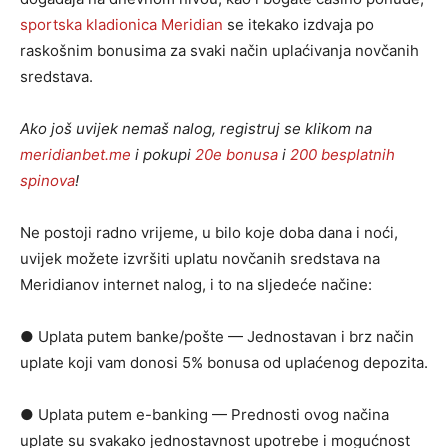
sportska kladionica
Meridian
se itekako izdvaja po
raskošnim bonusima za svaki način uplaćivanja novčanih
sredstava.
Ako još uvijek nemaš nalog, registruj se klikom na
meridianbet.me
i pokupi
20e bonusa
i
200 besplatnih
spinova
!
Ne postoji radno vrijeme, u bilo koje doba dana i noći,
uvijek možete izvršiti uplatu novčanih sredstava na
Meridianov internet nalog, i to na sljedeće načine:
● Uplata putem banke/pošte — Jednostavan i brz način
uplate koji vam donosi 5% bonusa od uplaćenog depozita.
● Uplata putem e-banking — Prednosti ovog načina
uplate su svakako jednostavnost upotrebe i mogućnost