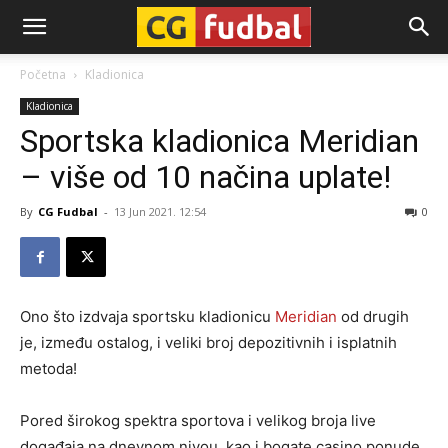
CG-
Početna
Kladionica
Kladionica
Fudbal
Sportska kladionica Meridian
– više od 10 načina uplate!
By
CG Fudbal
-
13 Jun 2021. 12:54
0
Ono što izdvaja sportsku kladionicu
Meridian
od drugih
je, između ostalog, i veliki broj depozitivnih i isplatnih
metoda!
Pored širokog spektra sportova i velikog broja live
događaja na dnevnom nivou, kao i bogate casino ponude,